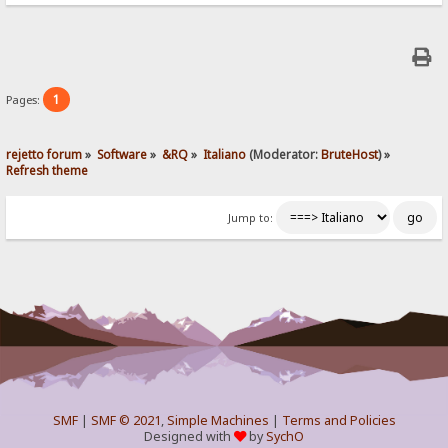
1
Pages:
rejetto forum
»
Software
»
&RQ
»
Italiano
(Moderator:
BruteHost
) »
Refresh theme
Jump to:
SMF
|
SMF © 2021
,
Simple Machines
|
Terms and Policies
Designed with
by
SychO