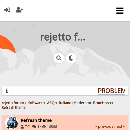
rejetto forum
PROBLEMS?
rejetto forum
»
Software
»
&RQ
»
Italiano
(Moderator:
BruteHost
) »
Refresh theme
Refresh theme
« previous
next »
TC
·
1 ·
16866