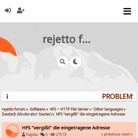
rejetto forum
PROBLEMS? 
rejetto forum
»
Software
»
HFS ~ HTTP File Server
»
Other languages
»
Deutsch
(Moderator:
bacter
) »
HFS "vergißt" die eingetragene Adresse
HFS "vergißt" die eingetragene Adresse
« previous
next »
hajota
·
3 ·
27573