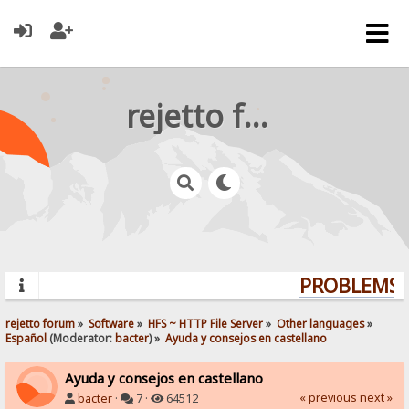
rejetto forum
PROBLEMS? 
rejetto forum
»
Software
»
HFS ~ HTTP File Server
»
Other languages
»
Español
(Moderator:
bacter
) »
Ayuda y consejos en castellano
Ayuda y consejos en castellano
« previous
next »
bacter
·
7 ·
64512