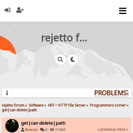
rejetto forum
PROBLEMS? Q
rejetto forum
»
Software
»
HFS ~ HTTP File Server
»
Programmers corner
»
get|can delete|path
get|can delete|path
« previous
next »
Roessi
·
6 ·
31669