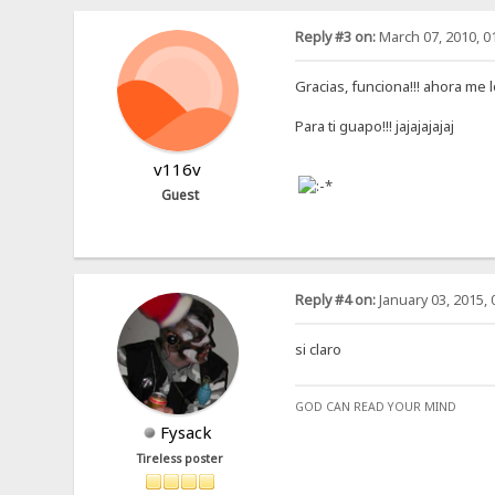
Reply #3 on:
March 07, 2010, 0
Gracias, funciona!!! ahora me l
Para ti guapo!!! jajajajajaj
v116v
Guest
Reply #4 on:
January 03, 2015, 
si claro
GOD CAN READ YOUR MIND
Fysack
Tireless poster