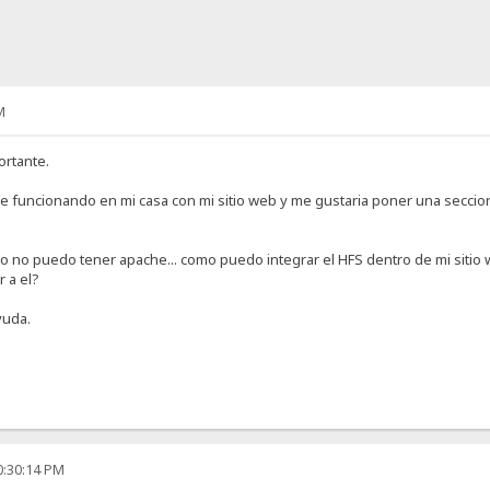
M
ortante.
 funcionando en mi casa con mi sitio web y me gustaria poner una seccion
o no puedo tener apache... como puedo integrar el HFS dentro de mi sitio 
 a el?
yuda.
0:30:14 PM