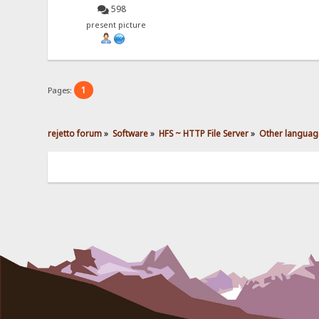
598
present picture
1
Pages:
rejetto forum
»
Software
»
HFS ~ HTTP File Server
»
Other languag