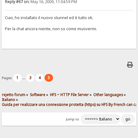
Reply #67 on:
May 16, 2009, 11:04:59 PM
Ciao, ho installato il nuovo stunnel ed è tutto ok.
Per la chat ancora niente, non so come muovermi.
1
3
4
5
Pages:
...
rejetto forum
»
Software
»
HFS ~ HTTP File Server
»
Other languages
»
Italiano
»
Guida per realizzare una connessione protetta (https) su HFS By French can ca
Jump to: