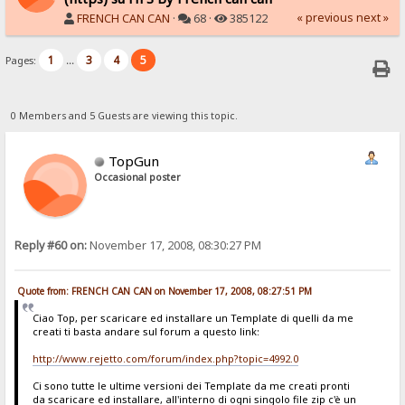
« previous
next »
FRENCH CAN CAN
·
68 ·
385122
1
3
4
5
Pages:
...
0 Members and 5 Guests are viewing this topic.
TopGun
Occasional poster
Reply #60 on:
November 17, 2008, 08:30:27 PM
Quote from: FRENCH CAN CAN on November 17, 2008, 08:27:51 PM
Ciao Top, per scaricare ed installare un Template di quelli da me
creati ti basta andare sul forum a questo link:
http://www.rejetto.com/forum/index.php?topic=4992.0
Ci sono tutte le ultime versioni dei Template da me creati pronti
da scaricare ed installare, all'interno di ogni singolo file zip c'è un