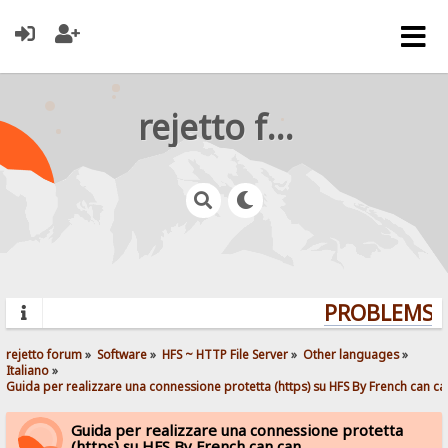
rejetto forum
PROBLEMS? 
rejetto forum
»
Software
»
HFS ~ HTTP File Server
»
Other languages
»
Italiano
»
Guida per realizzare una connessione protetta (https) su HFS By French can ca
Guida per realizzare una connessione protetta
(https) su HFS By French can can