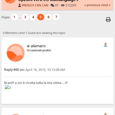
« previous
next »
FRENCH CAN CAN
·
91 ·
372230
1
3
4
5
6
7
Pages:
...
0 Members and 1 Guest are viewing this topic.
alamaro
Occasional poster
Reply #60 on:
April 16, 2010, 10:13:08 AM
Bravi!!! a voi è rivolta tutta la mia stima.....!!!