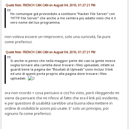
Quote from: FRENCH CAN CAN on August 04, 2010, 01:27:21 PM
Ho comunque già provveduto a sostituire "Hacker File Server" con
"HTTP File Server" che anche a me sembra più adatto visto che è il
vero nome del tuo programma.
non voleva essere un rimprovero, solo una curiosità, fai pure
come preferisci.
Quote from: FRENCH CAN CAN on August 04, 2010, 01:27:21 PM
Si anche io penso che nella maggior parte dei casi la gente invece
voglia tornare alla cartella dove trovare i files uploadati, infatti se
guardi bene la pagina dei "Risultati di Uploads" sono inclusi 3 link
ed uno di questi porta proprio alla pagina dove trovare i files
uploadati.
ora non ricordo + cosa pensavo e cos'ho visto, però rileggendo mi
viene da pensare che mi rifessi al fatto che era il link più evidente,
e per questioni di usabilità sarebbe una buona idea mettere in
ordine di visibilità le azioni più usate. E' solo un principio, poi
ognuno fa come preferisci.