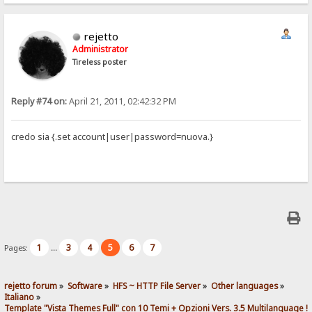
rejetto
Administrator
Tireless poster
Reply #74 on:
April 21, 2011, 02:42:32 PM
credo sia {.set account|user|password=nuova.}
1
3
4
5
6
7
Pages:
...
rejetto forum
»
Software
»
HFS ~ HTTP File Server
»
Other languages
»
Italiano
»
Template "Vista Themes Full" con 10 Temi + Opzioni Vers. 3.5 Multilanguage !!