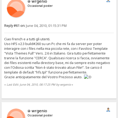
wrgenio
Occasional poster
Reply #61 on:
June 04, 2010, 01:15:31 PM
Ciao French e a tutti gli utenti.
Uso HFS v2.3 build#260 su un Pc che mi fa da server per poter
interagire con i files nella mia piccola rete, con i Favolosi Template
"Vista Themes Full" Vers. 2.6 in Italiano. Gira tutto perfettamente
tranne la funzione "CERCA". Qualsisasi ricerca si faccia, ovviamente
dei files esistenti nella directory base, mi da sempre esito negativo
con l'Odiosa scritta "Non è stato trovato alcun File!". Se carico il
template di default "hfs.tpl" funziona perfettamente.
Grazie anticipatamente del Vostro Prezioso aiuto.
«
Last Edit: June 04, 2010, 08:17:25 PM by wrgenio
»
wrgenio
Occasional poster