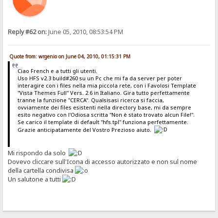
Reply #62 on:
June 05, 2010, 08:53:54 PM
Quote from: wrgenio on June 04, 2010, 01:15:31 PM
Ciao French e a tutti gli utenti.
Uso HFS v2.3 build#260 su un Pc che mi fa da server per poter
interagire con i files nella mia piccola rete, con i Favolosi Template
"Vista Themes Full" Vers. 2.6 in Italiano. Gira tutto perfettamente
tranne la funzione "CERCA". Qualsisasi ricerca si faccia,
ovviamente dei files esistenti nella directory base, mi da sempre
esito negativo con l'Odiosa scritta "Non è stato trovato alcun File!".
Se carico il template di default "hfs.tpl" funziona perfettamente.
Grazie anticipatamente del Vostro Prezioso aiuto.
Mi rispondo da solo
Dovevo cliccare sull'Icona di accesso autorizzato e non sul nome
della cartella condivisa
Un salutone a tutti