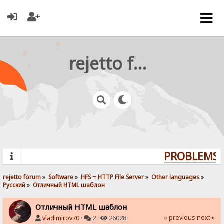
rejetto forum
PROBLEMS? 
rejetto forum
»
Software
»
HFS ~ HTTP File Server
»
Other languages
»
Pусский
»
Отличный HTML шаблон
Отличный HTML шаблон
« previous
next »
vladimirov70
·
2 ·
26028