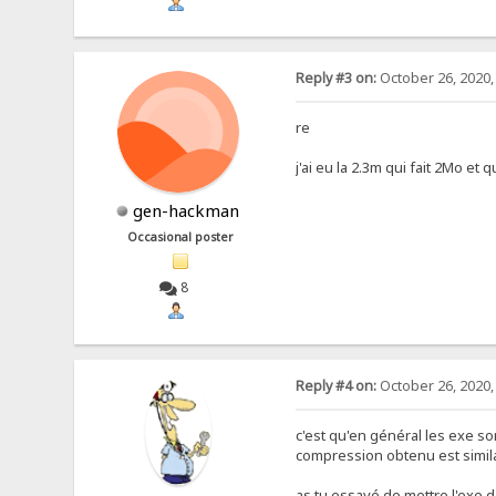
Reply #3 on:
October 26, 2020,
re
j'ai eu la 2.3m qui fait 2Mo et
gen-hackman
Occasional poster
8
Reply #4 on:
October 26, 2020,
c'est qu'en général les exe so
compression obtenu est similai
as tu essayé de mettre l'exe d