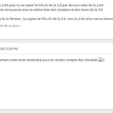
la 2.3m puis tu va copier le hfs.ini de la 2.3i par dessus celui de la 2.3m
 te rerouveras avec la même liste des comptes et des bans de la 2.3i
à, tu fermes , tu copies le hfs.vfs de la 2.3i vers la 2.3m et tu verras bienn s
2:40 PM by Mars
»
 06:27:00 PM
 demain matin et te reviendrai pour te rendre compte des résultats