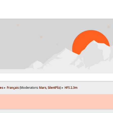
P
es
»
Français
(Moderators:
Mars
,
SilentPliz
) »
HFS 2.3m