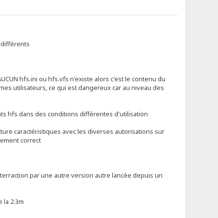
différents
AUCUN hfs.ini ou hfs.vfs n'existe alors c'est le contenu du
mes utilisateurs, ce qui est dangereux car au niveau des
nts hfs dans des conditions différentes d'utilisation
ucture caractéristiques avec les diverses autorisations sur
nement correct
 interraction par une autre version autre lancée depuis un
e la 2.3m