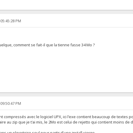
 05:45:28 PM
 quelque, comment se fait-il que la tienne fasse 34 Mo ?
 09:50:47 PM
nt compressés avec le logiciel UPX, ici l'exe contient beaucoup de textes po
re au zip que je t'ai mis, le 2Mo est celui de rejetto qui contient moins de
ans un répertoire seul pour partir d'une install vierge