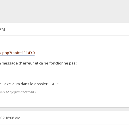
 PM
ex.php?topic=13149.0
un message d' erreur et ca ne fonctionne pas :
ar l' exe 2.3m dans le dossier C:\HFS
26:49 PM by gen-hackman
»
 02:16:06 AM