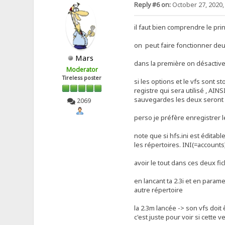
Reply #6 on:
October 27, 2020,
il faut bien comprendre le pri
on peut faire fonctionner deu
Mars
dans la première on désactive 
Moderator
Tireless poster
si les options et le vfs sont s
registre qui sera utilisé , AI
sauvegardes les deux seront
2069
perso je préfère enregistrer le
note que si hfs.ini est éditabl
les répertoires. INI(=accounts
avoir le tout dans ces deux f
en lancant ta 2.3i et en parame
autre répertoire
la 2.3m lancée -> son vfs doit
c'est juste pour voir si cette 