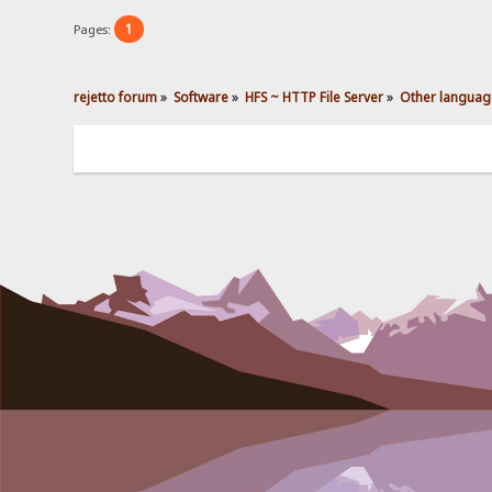
1
Pages:
rejetto forum
»
Software
»
HFS ~ HTTP File Server
»
Other languag