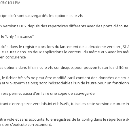
 05:01:31 PM
ncipe d'où sont sauvegardés les options et le vfs
x versions HFS depuis des répertoires différents avec des ports d'écoute 
le "only 1 instance"
tockés dans le registre alors lors du lancement de la deuxieme version , SI 
NSI tu auras dans les deux applications le contenu du même VFS avec les mê
 en concurence
s options dans hfs.ini et le vfs sur disque, pour pouvoir tester les différe
e, le fichier hfs.vfs ne peut être modifié car il contient des données de str
) et VFS(=permissions) sont indissociables l'un de l'autre pour un fonction
ichiers permet aussi d'en faire une copie de sauvegarde
trant d'enregistrer vers hfs.ini et hfs.vfs, tu isoles cette version de toute
 être vide et sans accounts, tu enregistres de la config dans le répertoire d
version s'exécute correctement.