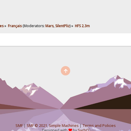
es
»
Français
(Moderators:
Mars
,
SilentPliz
) »
HFS 2.3m
SMF
|
SMF © 2021
,
Simple Machines
|
Terms and Policies
Designed with
by
SychO