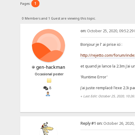
1
Pages:
0 Members and 1 Guest are viewing this topic.
on:
October 25, 2020, 09:52:29
Bonjour je l' ai prise ici :
http://rejetto.com/forum/ind
et quand je lance la 2.3m j'ai 
gen-hackman
Occasional poster
'Runtime Error'
j'ai juste remplacé l'exe 2.3i p
8
«
Last Edit: October 25, 2020, 10:
Reply #1 on:
October 26, 2020,