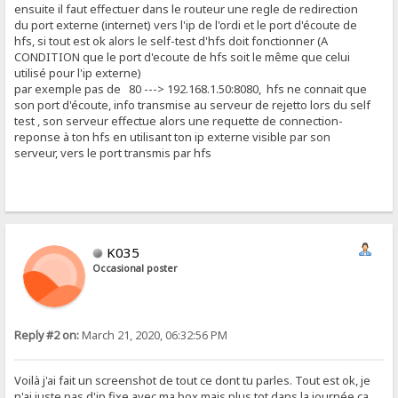
ensuite il faut effectuer dans le routeur une regle de redirection
du port externe (internet) vers l'ip de l'ordi et le port d'écoute de
hfs, si tout est ok alors le self-test d'hfs doit fonctionner (A
CONDITION que le port d'ecoute de hfs soit le même que celui
utilisé pour l'ip externe)
par exemple pas de 80 ---> 192.168.1.50:8080, hfs ne connait que
son port d'écoute, info transmise au serveur de rejetto lors du self
test , son serveur effectue alors une requette de connection-
reponse à ton hfs en utilisant ton ip externe visible par son
serveur, vers le port transmis par hfs
K035
Occasional poster
Reply #2 on:
March 21, 2020, 06:32:56 PM
Voilà j'ai fait un screenshot de tout ce dont tu parles. Tout est ok, je
n'ai juste pas d'ip fixe avec ma box mais plus tot dans la journée ça