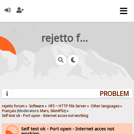
rejetto forum
PROBLEMS?
rejetto forum
»
Software
»
HFS ~ HTTP File Server
»
Other languages
»
Français
(Moderators:
Mars
,
SilentPliz
) »
Self test ok - Port open - Internet acces not working
Self test ok - Port open - Internet acces not
working