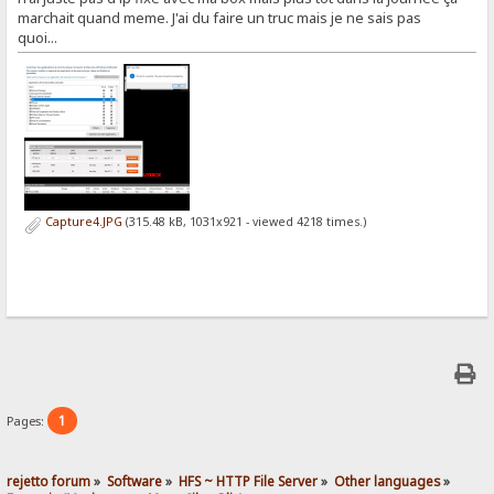
marchait quand meme. J'ai du faire un truc mais je ne sais pas
quoi...
Capture4.JPG
(315.48 kB, 1031x921 - viewed 4218 times.)
1
Pages:
rejetto forum
»
Software
»
HFS ~ HTTP File Server
»
Other languages
»