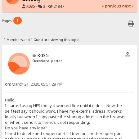
« previous
next »
K035
·
3 ·
21847
1
Pages:
0 Members and 1 Guest are viewing this topic.
K035
Occasional poster
on:
March 21, 2020, 05:51:28 PM
Hello,
I started using HFS today, it worked fine until it didn't... Now the
self test say it should work, I have my external adress, it works
locally but when I copy paste the sharing address in the browser
or when I send it to friends it not responding.
Do you have any idea?
I tried to delete and reopen ports, I tried on another open port