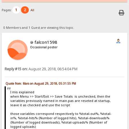
1
2
Pages:
All
0 Members and 1 Guest are viewing this topic.
falcon1598
Occasional poster
Reply #15 on:
August 29, 2018, 06:54:04 PM
Quote from: Mars on August 29, 2018, 05:31:55 PM
I mis explained
when Menu >> Start/Exit >> Save Totals is unchecked, then the
variables previously named in main.pas are reseted at startup,
leave it as checked and use the script
those variables correspond respectively to %total-out%, %total-
in%, %total-hits% (Number of logged hits), %total-downloads%
(Number of logged downloads), %total-uploads% (Number of
logged uploads)