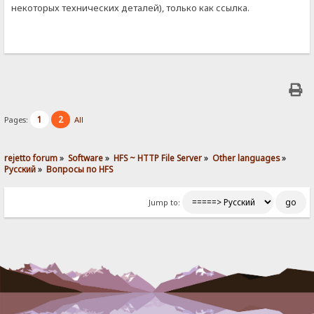
некоторых технических деталей), только как ссылка.
1
2
Pages:
All
rejetto forum
»
Software
»
HFS ~ HTTP File Server
»
Other languages
»
Pусский
»
Вопросы по HFS
Jump to: