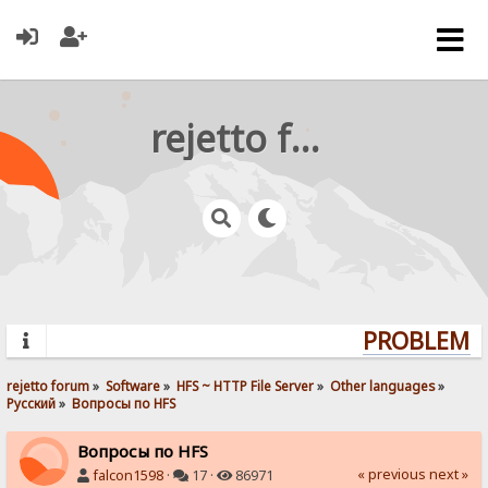
rejetto forum
PROBLEMS?
rejetto forum
»
Software
»
HFS ~ HTTP File Server
»
Other languages
»
Pусский
»
Вопросы по HFS
Вопросы по HFS
« previous
next »
falcon1598
·
17 ·
86971