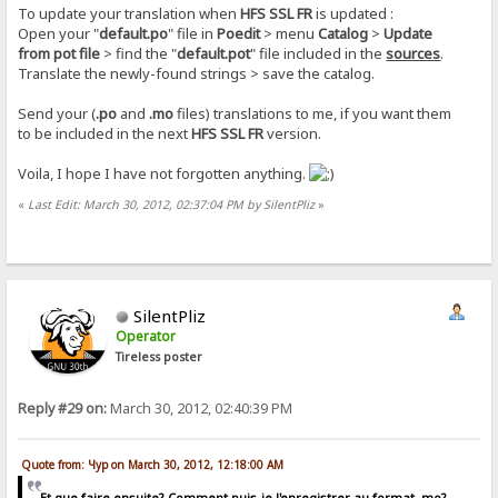
To update your translation when
HFS SSL FR
is updated :
Open your "
default.po
" file in
Poedit
> menu
Catalog
>
Update
from pot file
> find the "
default.pot
" file included in the
sources
.
Translate the newly-found strings > save the catalog.
Send your (
.po
and
.mo
files) translations to me, if you want them
to be included in the next
HFS SSL FR
version.
Voila, I hope I have not forgotten anything.
«
Last Edit: March 30, 2012, 02:37:04 PM by SilentPliz
»
SilentPliz
Operator
Tireless poster
Reply #29 on:
March 30, 2012, 02:40:39 PM
Quote from: Чур on March 30, 2012, 12:18:00 AM
Et que faire ensuite? Comment puis-je l'enregistrer au format .mo?