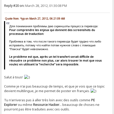
Reply #20 on:
March 28, 2012, 01:30:08 PM
Quote from: Чур on March 27, 2012, 06:21:09 AM
Для понимания проблемы даю скриншоты процесса перевода:
Pour comprendre les enjeux qui donnent des screenshots du
processus de traduction:
Проблема в том, что после такого перевода будет трудно что либо
исправить, потому что найти потом нужное слово с помощью
"Поиска" будет невозможно.
Le problème est que, après un tel transfert serait difficile de
résoudre ce problème non plus, car alors trouver le mot que vous
voulez en utilisant la "recherche" sera impossible.
Salut à tous!
Comme je n'ai pas beaucoup de temps, et que je vois que ce topic
devient multilingue, je me permet de poster en français.
Tu n'arriveras pas à aller très loin avec des outils comme
PE
Explorer
ou même
Resource Hacker
... beaucoup de choses ne
pourront pas être traduites avec ces outils.