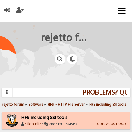
rejetto forum
PROBLEMS? QUEST
rejetto forum
»
Software
»
HFS ~ HTTP File Server
»
HFS including SSl tools
HFS including SSl tools
« previous
next »
SilentPliz
·
268 ·
1704567