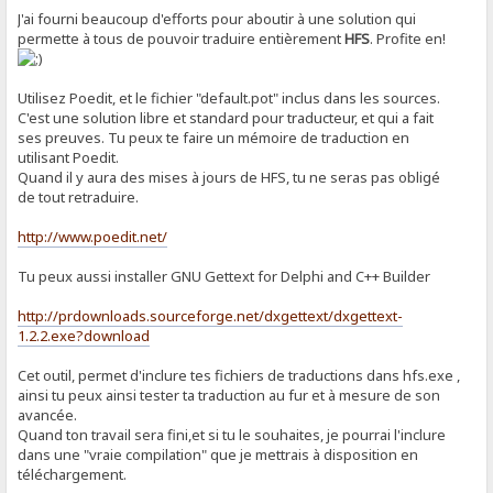
J'ai fourni beaucoup d'efforts pour aboutir à une solution qui
permette à tous de pouvoir traduire entièrement
HFS
. Profite en!
Utilisez Poedit, et le fichier "default.pot" inclus dans les sources.
C'est une solution libre et standard pour traducteur, et qui a fait
ses preuves. Tu peux te faire un mémoire de traduction en
utilisant Poedit.
Quand il y aura des mises à jours de HFS, tu ne seras pas obligé
de tout retraduire.
http://www.poedit.net/
Tu peux aussi installer GNU Gettext for Delphi and C++ Builder
http://prdownloads.sourceforge.net/dxgettext/dxgettext-
1.2.2.exe?download
Cet outil, permet d'inclure tes fichiers de traductions dans hfs.exe ,
ainsi tu peux ainsi tester ta traduction au fur et à mesure de son
avancée.
Quand ton travail sera fini,et si tu le souhaites, je pourrai l'inclure
dans une "vraie compilation" que je mettrais à disposition en
téléchargement.