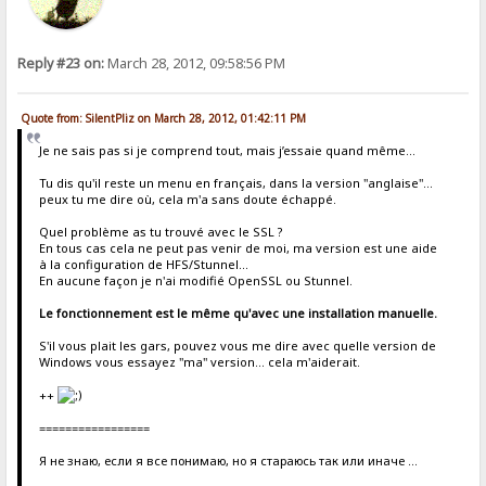
Reply #23 on:
March 28, 2012, 09:58:56 PM
Quote from: SilentPliz on March 28, 2012, 01:42:11 PM
Je ne sais pas si je comprend tout, mais j’essaie quand même...
Tu dis qu'il reste un menu en français, dans la version "anglaise"...
peux tu me dire où, cela m'a sans doute échappé.
Quel problème as tu trouvé avec le SSL ?
En tous cas cela ne peut pas venir de moi, ma version est une aide
à la configuration de HFS/Stunnel...
En aucune façon je n'ai modifié OpenSSL ou Stunnel.
Le fonctionnement est le même qu'avec une installation manuelle.
S'il vous plait les gars, pouvez vous me dire avec quelle version de
Windows vous essayez "ma" version... cela m'aiderait.
++
=================
Я не знаю, если я все понимаю, но я стараюсь так или иначе ...