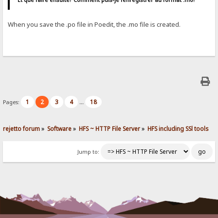
When you save the .po file in Poedit, the .mo file is created.
1
2
3
4
18
Pages:
...
rejetto forum
»
Software
»
HFS ~ HTTP File Server
»
HFS including SSl tools
Jump to: