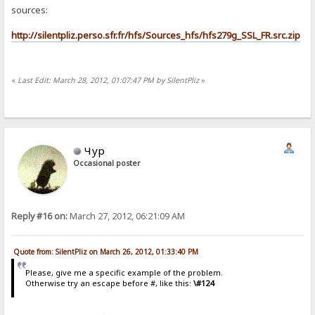
sources:
http://silentpliz.perso.sfr.fr/hfs/Sources_hfs/hfs279g_SSL_FR.src.zip
«
Last Edit: March 28, 2012, 01:07:47 PM by SilentPliz
»
Чур
Occasional poster
Reply #16 on:
March 27, 2012, 06:21:09 AM
Quote from: SilentPliz on March 26, 2012, 01:33:40 PM
Please, give me a specific example of the problem.
Otherwise try an escape before #, like this:
\#124