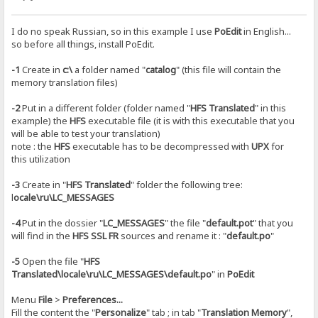
I do no speak Russian, so in this example I use
PoEdit
in English...
so before all things, install PoEdit.
-1
Create in
c:\
a folder named "
catalog
" (this file will contain the
memory translation files)
-2
Put in a different folder (folder named "
HFS Translated
" in this
example) the
HFS
executable file (it is with this executable that you
will be able to test your translation)
note : the
HFS
executable has to be decompressed with
UPX
for
this utilization
-3
Create in "
HFS Translated
" folder the following tree:
l
ocale\ru\LC_MESSAGES
-4
Put in the dossier "
LC_MESSAGES
" the file "
default.pot
" that you
will find in the
HFS SSL FR
sources and rename it : "
default.po
"
-5
Open the file "
HFS
Translated\locale\ru\LC_MESSAGES\default.po
" in
PoEdit
Menu
File
>
Preferences...
Fill the content the "
Personalize
" tab ; in tab "
Translation Memory
",