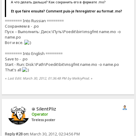
А что делать дальше? Как сохранить его в формате .mo?
Et que faire ensuite? Comment puis-je l'enregistrer au format .mo?
======== Into Russian ========
Сохраняем в - .po
Пуск – Выполнить: Диск:\Путь\Poedit\bin\msgfmt name.mo -o
name.po
Вот и все.
======== Into English ========
Save to - .po
Start - Run: Disk:\Path\Poedit\bit\msgfmt name.mo -o name.po
That's all
«
Last Edit: March 30, 2012, 01:36:48 PM by MelkiyProd.
»
SilentPliz
Operator
Tireless poster
Reply #28 on:
March 30, 2012, 02:34:56 PM