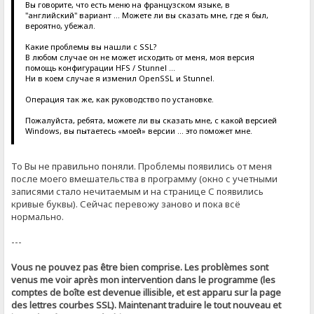
Вы говорите, что есть меню на французском языке, в
"английский" вариант ... Можете ли вы сказать мне, где я был,
вероятно, убежал.
Какие проблемы вы нашли с SSL?
В любом случае он не может исходить от меня, моя версия
помощь конфигурации HFS / Stunnel ...
Ни в коем случае я изменил OpenSSL и Stunnel.
Операция так же, как руководство по установке.
Пожалуйста, ребята, можете ли вы сказать мне, с какой версией
Windows, вы пытаетесь «моей» версии ... это поможет мне.
То Вы не правильно поняли. Проблемы появились от меня
после моего вмешательства в программу (окно с учетными
записями стало нечитаемым и на странице С появились
кривые буквы). Сейчас перевожу заново и пока всё
нормально.
---
Vous ne pouvez pas être bien comprise. Les problèmes sont
venus me voir après mon intervention dans le programme (les
comptes de boîte est devenue illisible, et est apparu sur la page
des lettres courbes SSL). Maintenant traduire le tout nouveau et