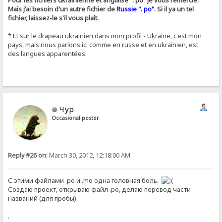
Pour les fichiers ukrainienne et anglaise ". po" je vous remercie.
Mais j'ai besoin d'un autre fichier de
Russie ". po"
. Si il ya un tel
fichier, laissez-le s'il vous plaît.
* Et sur ​​le drapeau ukrainien dans mon profil - Ukraine, c'est mon
pays, mais nous parlons ici comme en russe et en ukrainien, est
des langues apparentées.
Чур
Occasional poster
Reply #26 on:
March 30, 2012, 12:18:00 AM
С этими файлами .po и .mo одна головная боль.
Создаю проект, открываю файл .po, делаю перевод части
названий (для пробы)
.