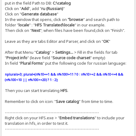
put in the field Path to DB:
C:\catalog
Click on "
Add
", add "
ru (Russian)
"
Click on "
Generate database
"
In the window that opens, click on
"browse
" and search path to
folder "
locale
" : "
HFS Translated\locale
" in our example.
Then click on "
Next
"; when files have been found,click on "Finish".
Leave as they are tabs Editor and Parser, and click on "
OK
"
After that Menu "
Catalog
" >
Settings...
> Fill in the fields for tab
"
Project info
" (leave field "
Source code charset
" empty)
In field "
Plural Forms
" put the following code for russian language:
nplurals=3; plural=(n%10==1 && n%100!=11 ? 0 : n%10>=2 && n%10<=4 &&
(n%100<10 || n%100>=20) ? 1 : 2);
Then you can start translating
HFS
.
Remember to click on icon: "
Save catalog
" from time to time.
--------------------------------------------------------------
Right click on your HFS.exe > "
Embed translations
" to include your
translation in hfs, in order to test it.
--------------------------------------------------------------