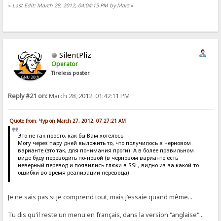
«
Last Edit: March 28, 2012, 04:04:15 PM by Mars
»
SilentPliz
Operator
Tireless poster
Reply #21 on:
March 28, 2012, 01:42:11 PM
Quote from: Чур on March 27, 2012, 07:27:21 AM
Это не так просто, как бы Вам хотелось.
Могу через пару дней выложить то, что получилось в черновом
варианте (это так, для понимания проги). А в более правильном
виде буду переводить по-новой (в черновом варианте есть
неверный перевод и появились глюки в SSL, видно из-за какой-то
ошибки во время реализации перевода).
Je ne sais pas si je comprend tout, mais j’essaie quand même...
Tu dis qu'il reste un menu en français, dans la version "anglaise"...