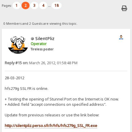
1
2
3
4
18
Pages:
...
0 Members and 2 Guests are viewing this topic.
SilentPliz
Operator
Tireless poster
Reply #15 on:
March 26, 2012, 01:58:48 PM
28-03-2012
hfs279g SSL FR is online.
+ Testing the opening of Stunnel Port on the Internet is OK now.
+ Added: field "accept connections on specified address".
Update from previous releases or use the link below:
http://silentpliz.perso.sfr.fr/hfs/hfs279g_SSL_FR.exe