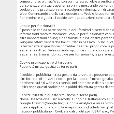
compaiono su altri siti Web con cui interagisci, oltre a verific
personalizzare la tua esperienza online mostrando contenuti spe
cookie per le prestazioni non raccolgono informazioni di carat
Web. Continuando a utilizzare questo sito Web e le sue funzional
Per eliminare o gestire i cookie per le prestazioni, consultare 
Cookie per funzionalità
È possibile che da parte nostra (o dei i fornitori di servizi c
informazioni raccolte mediante i cookie per funzionalità con i 
altre impostazioni online) e per fornirti le funzionalità persona
vengano offerti servizi che hai rifiutato in passato. In alcuni 
la terza parte in questione potrebbe inserire i propri cookie per
esperienza d’uso. Selezionando opzioni e impostazioni personaliz
esperienze. Eliminando i cookie per funzionalità, le preferen
Cookie promozionali o di targeting
Pubblicità mirata gestita da terze parti
I cookie di pubblicità mirata gestita da terze parti possono esse
altri fornitori di servizi. I cookie per la pubblicità mirata gesti
pertinenti sui siti web e sui servizi online nostri e di terze pa
utilizzando questi cookie per la pubblicità mirata gestita da t
Servizi utilizzati in questo sito (anche di terze parti)
Nome Descrizione Dati Raccolti Luogo del trattamento e Poli
Google Analytics(Google Inc.) Google Analytics è un servizio di 
questa Applicazione, compilare report e condividerli con gli al
network pubblicitario Cookie e dati di utilizzo USAPrivacy Po