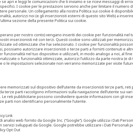
are se apri e leggi le comunicazioni che ti inviamo e se ricevi messaggi di er
cifici. I cookie per le prestazioni servono anche per limitare il numero di 
tere personale. Un collegamento alla nostra Politica sui cookie è disponibile
ità, autorizzi noi (e gli inserzionisti esterni di questo sito Web) a inserir
l’ultima sezione della presente Politica sui cookie.
he operano per nostro conto) vengano inseriti dei cookie per funzionalità nel
nostri inserzionisti né con terzi. Questi cookie sono utilizzati per memorizz
lizzate od ottimizzate che hai selezionato. I cookie per funzionalità possono e
casi, possiamo autorizzare inserzionisti o terze parti a fornirti contenuti e 
 funzionalità nel tuo dispositivo e utilizzarli, in modo analogo a noi, al fine
zate o funzionalità ottimizzate, autorizzi l’utilizzo da parte nostra (e di ter
ze o le impostazioni selezionate non verranno memorizzate per visite futur
re memorizzati sul dispositivo dell’utente da inserzionisti terze parti, reti p
ta da terze parti raccolgono informazioni sulla navigazione dell’utente sui vari 
rti. Le reti pubblicitarie possono condividere queste informazioni con gli inse
erze parti non identificano personalmente l’utente.
cy Link
analisi web fornito da Google Inc. (“Google”). Google utilizza i Dati Personali
tri servizi sviluppati da Google. Google potrebbe utilizzare i Dati Personali
licy Opt Out