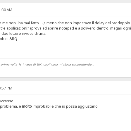
01:30 AM
a me non l'ha mai fatto... (a meno che non impostavo il delay del raddoppio
altre applicazioni? (prova ad aprire notepad e a scriverci dentro, magari ogn
a due lettere invece di una.
rob di &RQ
ma volta 'ls' invece di 'dir', capii cosa mi stava succendendo...
59:57 PM
successo
l problema, è
molto
improbabile che io possa aggiustarlo