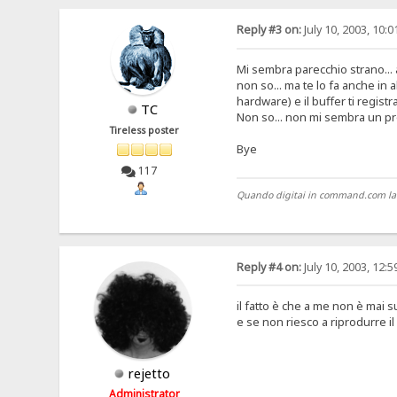
Reply #3 on:
July 10, 2003, 10:
Mi sembra parecchio strano... 
non so... ma te lo fa anche in 
hardware) e il buffer ti registr
TC
Non so... non mi sembra un p
Tireless poster
Bye
117
Quando digitai in command.com la pri
Reply #4 on:
July 10, 2003, 12:
il fatto è che a me non è mai 
e se non riesco a riprodurre i
rejetto
Administrator