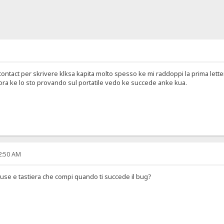
ontact per skrivere klksa kapita molto spesso ke mi raddoppi la prima letter
ra ke lo sto provando sul portatile vedo ke succede anke kua.
02:50 AM
mouse e tastiera che compi quando ti succede il bug?