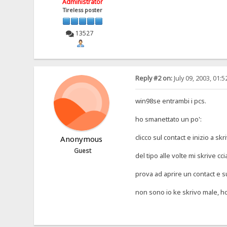
Administrator
Tireless poster
13527
Reply #2 on:
July 09, 2003, 01:
win98se entrambi i pcs.
ho smanettato un po':
clicco sul contact e inizio a s
Anonymous
Guest
del tipo alle volte mi skrive cc
prova ad aprire un contact e sub
non sono io ke skrivo male, ho