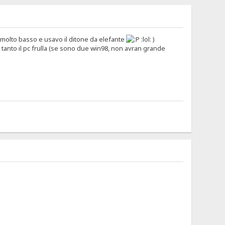
 molto basso e usavo il ditone da elefante
:lol: )
i tanto il pc frulla (se sono due win98, non avran grande