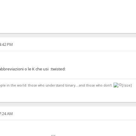
14:42 PM
 abbreviazioni o le K che usi :twisted:
ople in the world: those who understand binary... and those who don't.
[/size]
57:24 AM