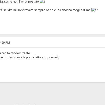
 fa, se no non l'avrei postato
98se xkè mi son trovato sempre bene e lo conosco meglio di me
.
35:29 PM
a capita randomizzato.
 non mi scriva la prima lettara... :twisted: