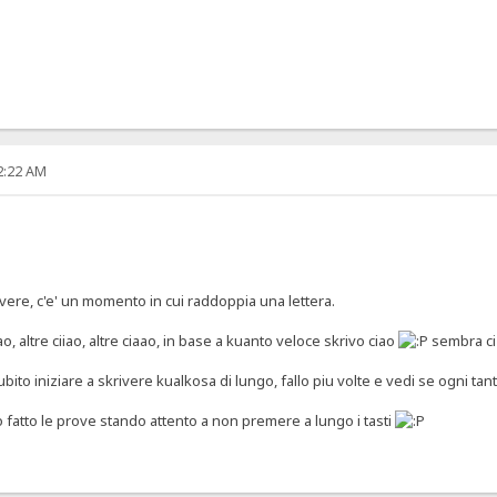
52:22 AM
krivere, c'e' un momento in cui raddoppia una lettera.
iao, altre ciiao, altre ciaao, in base a kuanto veloce skrivo ciao
sembra ci 
ito iniziare a skrivere kualkosa di lungo, fallo piu volte e vedi se ogni tanto
 fatto le prove stando attento a non premere a lungo i tasti