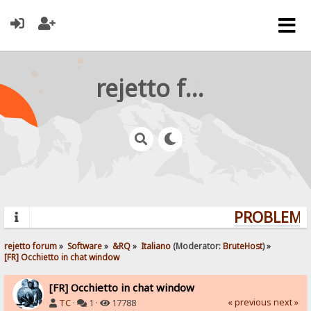
rejetto forum
PROBLEMS?
rejetto forum
»
Software
»
&RQ
»
Italiano
(Moderator:
BruteHost
) »
[FR] Occhietto in chat window
[FR] Occhietto in chat window
« previous
next »
TC
·
1 ·
17788