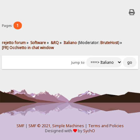
1
Pages:
rejetto forum
»
Software
»
&RQ
»
Italiano
(Moderator:
BruteHost
) »
[FR] Occhietto in chat window
Jump to:
SMF
|
SMF © 2021
,
Simple Machines
|
Terms and Policies
Designed with
by
SychO