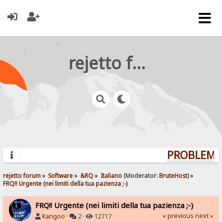
rejetto forum
PROBLEMS?
rejetto forum
»
Software
»
&RQ
»
Italiano
(Moderator:
BruteHost
) »
FRQ!! Urgente (nei limiti della tua pazienza ;-)
FRQ!! Urgente (nei limiti della tua pazienza ;-)
« previous
next »
Kangoo
·
2 ·
12717