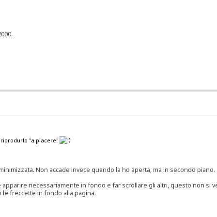
2000.
 riprodurlo "a piacere"
at minimizzata. Non accade invece quando la ho aperta, ma in secondo piano.
 apparire necessariamente in fondo e far scrollare gli altri, questo non si ve
le freccette in fondo alla pagina.