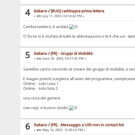
4
Italiano
/
[BUG] raddoppia prima lettera
«
on:
July 11, 2003, 04:14:42 PM »
Cambia tastiera, è andata
O forse si è stufata di tutte le abbreviazioni o le K che usi :twi
5
Italiano
/
[FR] - Gruppi di Visibilità
«
on:
June 20, 2003, 04:37:42 PM »
Sarebbe carino secondo te creare dei gruppi di visibilità, a s
E magari poterli scegliere all'avvio del programma, sempliceme
Online - solo Lista 1
Online - solo lista 2
una cosa del genere
ciao reje; e buono studio
6
Italiano
/
[FR] - Messaggio a UIN non in contact list
«
on:
May 16, 2003, 12:30:05 PM »