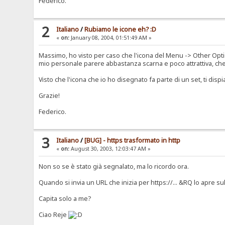
Federico.
2
Italiano
/
Rubiamo le icone eh? :D
«
on:
January 08, 2004, 01:51:49 AM »
Massimo, ho visto per caso che l'icona del Menu -> Other Option
mio personale parere abbastanza scarna e poco attrattiva, che 
Visto che l'icona che io ho disegnato fa parte di un set, ti di
Grazie!
Federico.
3
Italiano
/
[BUG] - https trasformato in http
«
on:
August 30, 2003, 12:03:47 AM »
Non so se è stato già segnalato, ma lo ricordo ora.
Quando si invia un URL che inizia per https://... &RQ lo apre su
Capita solo a me?
Ciao Reje