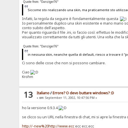
Quote from: "Danziger76"
Siccome sto realizzando una skin, ma praticamente sto utilizzad
Infatti, la regola da seguire è fondamentalmente questa
Io personalmente duplico una skin esistente e mano mano sosti
conto subito dell'aspetto.
Per quanto riguarda il file .ini, io faccio così: effettuo le modi
visualizzato correttamente da tutti gli utenti. Una volta che la
Quote from: "Danziger76"
in nessuna skin, neanche quella di default, riesco a trovare il "p
Ci sono delle cose che non si possono cambiare.
Ciao
Krohm
13
Italiano
/
Errore? O devo buttare windows? :D
«
on:
September 11, 2002, 10:47:56 PM »
ho la versione 0.9.3.4
se clicco su un URL nella finestra di chat, mi si apre la finestra
http://-new%20http://www.ecc
ecc ecc.ecc