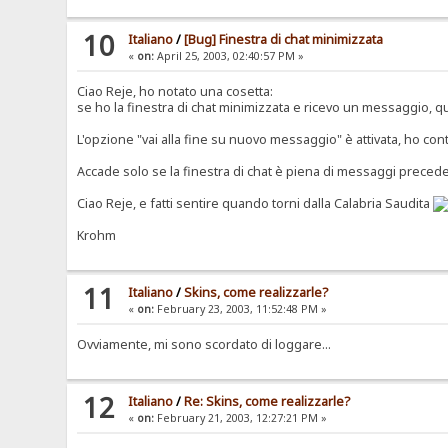
10
Italiano
/
[Bug] Finestra di chat minimizzata
«
on:
April 25, 2003, 02:40:57 PM »
Ciao Reje, ho notato una cosetta:
se ho la finestra di chat minimizzata e ricevo un messaggio, q
L'opzione "vai alla fine su nuovo messaggio" è attivata, ho cont
Accade solo se la finestra di chat è piena di messaggi preced
Ciao Reje, e fatti sentire quando torni dalla Calabria Saudita
Krohm
11
Italiano
/
Skins, come realizzarle?
«
on:
February 23, 2003, 11:52:48 PM »
Ovviamente, mi sono scordato di loggare...
12
Italiano
/
Re: Skins, come realizzarle?
«
on:
February 21, 2003, 12:27:21 PM »