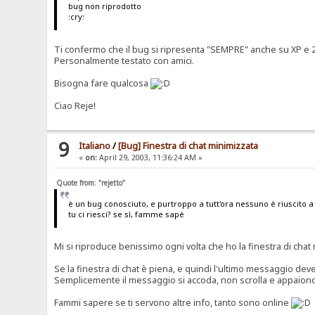
bug non riprodotto
:cry:
Ti confermo che il bug si ripresenta "SEMPRE" anche su XP e 
Personalmente testato con amici.
Bisogna fare qualcosa
Ciao Reje!
9
Italiano
/
[Bug] Finestra di chat minimizzata
«
on:
April 29, 2003, 11:36:24 AM »
Quote from: "rejetto"
è un bug conosciuto, e purtroppo a tutt'ora nessuno è riuscito a
tu ci riesci? se sì, famme sapè
Mi si riproduce benissimo ogni volta che ho la finestra di ch
Se la finestra di chat è piena, e quindi l'ultimo messaggio deve
Semplicemente il messaggio si accoda, non scrolla e appaiono 
Fammi sapere se ti servono altre info, tanto sono online