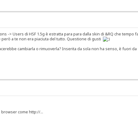
s -> Users di HSF 1.5g è estratta para para dalla skin di &RQ che tempo fa mi
però a te non era piaciuta del tutto. Questione di gusti
spiacerebbe cambiarla o rimuoverla? Inserita da sola non ha senso, è fuori d
l browser come http://...