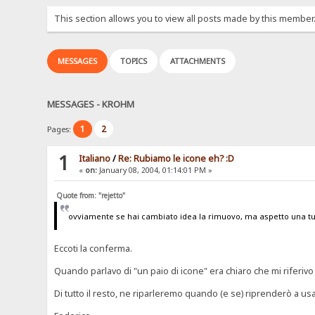
This section allows you to view all posts made by this member
MESSAGES
TOPICS
ATTACHMENTS
MESSAGES - KROHM
1
2
Pages:
1
Italiano
/
Re: Rubiamo le icone eh? :D
«
on:
January 08, 2004, 01:14:01 PM »
Quote from: "rejetto"
ovviamente se hai cambiato idea la rimuovo, ma aspetto una t
Eccoti la conferma.
Quando parlavo di "un paio di icone" era chiaro che mi riferivo
Di tutto il resto, ne riparleremo quando (e se) riprenderò a u