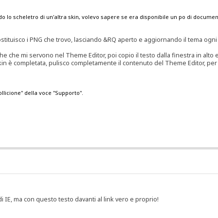
o lo scheletro di un'altra skin, volevo sapere se era disponibile un po di docume
tuisco i PNG che trovo, lasciando &RQ aperto e aggiornando il tema ogni vo
fiche che mi servono nel Theme Editor, poi copio il testo dalla finestra in alto 
 skin è completata, pulisco completamente il contenuto del Theme Editor, per v
ollicione" della voce "Supporto".
 di IE, ma con questo testo davanti al link vero e proprio!