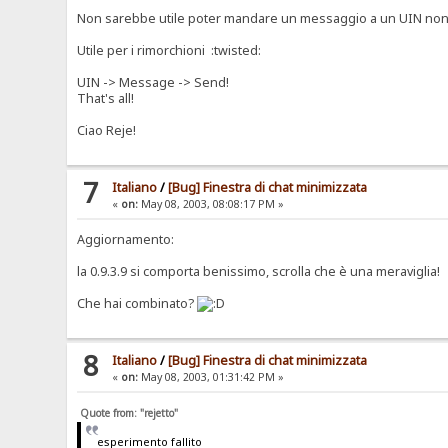
Non sarebbe utile poter mandare un messaggio a un UIN non pr
Utile per i rimorchioni :twisted:
UIN -> Message -> Send!
That's all!
Ciao Reje!
7
Italiano
/
[Bug] Finestra di chat minimizzata
«
on:
May 08, 2003, 08:08:17 PM »
Aggiornamento:
la 0.9.3.9 si comporta benissimo, scrolla che è una meraviglia!
Che hai combinato?
8
Italiano
/
[Bug] Finestra di chat minimizzata
«
on:
May 08, 2003, 01:31:42 PM »
Quote from: "rejetto"
esperimento fallito