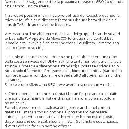
Avrei qualche suggerimento x la proxxima release di &RQ ( o quando
c'hai tempo... nn c'è fretta!)
1. Sarebbe possibile l'eliminazione dell'uso del topastro quando fai
"View Info Of" e devi cliccare x forza su Ok? una botta di Invio o al
max di TAB e Invio dovrebbe bastare...
2. Messa in ordine alfabetico delle liste dei gruppi cliccando su Add
to List nelle WP oppure da Move XXX to Group nella Contact List.
(sbaglio o te l'avevo già chiesto? perdona il duplicato... almeno son
sicuro d'averlo scritto ;-)
3. Il titolo della contact list... penso che potrebbe essere una gran
bella cosa se invece dell'UIN + nick (che tanto non compare mai se si
stringe la finestra a dimensione standard) si potesse scrivere solo il
Nick o solo il Nome del Programma o addirittura niente... (sai, occhio
non vede cuore non duole.... e chi vede &RQ all'opera non sa di che
si tratta ;-)
Si lo so è uno sfizio... ma &RQ deve avere una marcia in + no? ;-)
4. Che ne pensi di inserire in contact list un flag accanto ai contatti
che sono stati inseriti in lista e che non hanno ancora risposto ai
nostri saluti?
Potrebbe essere utile qualcosa del genere anche nel contact
database... magari con un'opzione si potrebbero cancellare
automaticamente i contatti + vecchi che non hanno mai risposto,
dopo mesi che sono stati inseriti in lista... Se la lista è sostanziosa,
diventa difficile fare un sorting efficace...