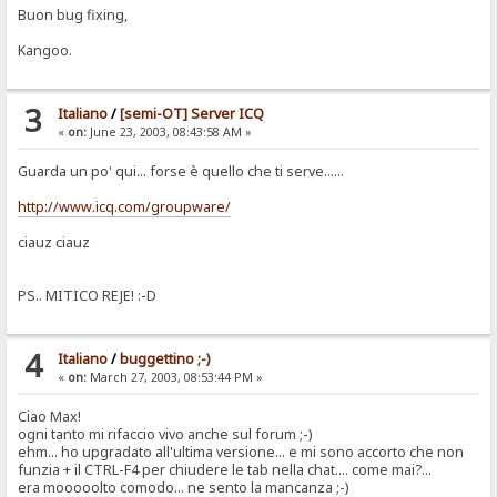
Buon bug fixing,
Kangoo.
3
Italiano
/
[semi-OT] Server ICQ
«
on:
June 23, 2003, 08:43:58 AM »
Guarda un po' qui... forse è quello che ti serve......
http://www.icq.com/groupware/
ciauz ciauz
PS.. MITICO REJE! :-D
4
Italiano
/
buggettino ;-)
«
on:
March 27, 2003, 08:53:44 PM »
Ciao Max!
ogni tanto mi rifaccio vivo anche sul forum ;-)
ehm... ho upgradato all'ultima versione... e mi sono accorto che non
funzia + il CTRL-F4 per chiudere le tab nella chat.... come mai?...
era mooooolto comodo... ne sento la mancanza ;-)