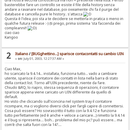
una nostra vecchia conoscenza ma non + presente nella lista. Penso
basterebbe fare un controllo se esiste il file della history senza
andare a ravanare nel database, poi ovviamente chi fa il purge del
database e cancella pure le history.. s'attacca
Questa è l'idea, poi sta a te decidere se metterla in pratica o meno in
qualche futura release :-) (ti prego, prima sistema 'sta faccenda dei
compleanni!!
)
ciao ciao
Kangoo
2
Italiano
/
[BUGghettino...] sparisce contacontatti su cambio UIN
«
on:
July 01, 2003, 12:27:37 AM »
Ciao Max,
ho scaricato la 9.4.14... installata, funziona tutto... vado a cambiare
utente, sparisce il contatore dei contatti in lista nella barra di stato
della contact list. Torno all'UIN precedente, niente da fare.
Chiudo &RQ, lo riapro, stessa sequenza di operazioni, il contatore
sparisce appena viene caricato un UIN differente da quello di
default.
Ho visto che cliccando sull'iconcina nel system tray il contatore
ricompare, ma ci vogliono diversi click per fargli capire di connettersi.
Cosa può essere? Ho sovrascritto il tutto con la 9.4.12 e funziona
tutto perfettamente (ed è anche + veloce a caricare...) rimetto la 9.4.14
e il bug si ripresenta.... boh... problema del mio pc? può essere... ma
com'è che salta fuori con la 14?....