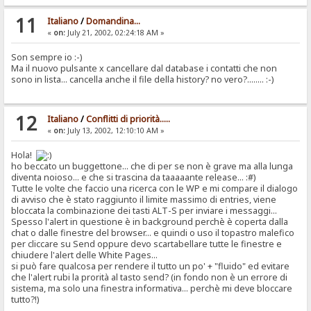
11
Italiano
/
Domandina...
«
on:
July 21, 2002, 02:24:18 AM »
Son sempre io :-)
Ma il nuovo pulsante x cancellare dal database i contatti che non
sono in lista... cancella anche il file della history? no vero?........ :-)
12
Italiano
/
Conflitti di priorità.....
«
on:
July 13, 2002, 12:10:10 AM »
Hola!
ho beccato un buggettone... che di per se non è grave ma alla lunga
diventa noioso... e che si trascina da taaaaante release... :#)
Tutte le volte che faccio una ricerca con le WP e mi compare il dialogo
di avviso che è stato raggiunto il limite massimo di entries, viene
bloccata la combinazione dei tasti ALT-S per inviare i messaggi...
Spesso l'alert in questione è in background perchè è coperta dalla
chat o dalle finestre del browser... e quindi o uso il topastro malefico
per cliccare su Send oppure devo scartabellare tutte le finestre e
chiudere l'alert delle White Pages...
si può fare qualcosa per rendere il tutto un po' + "fluido" ed evitare
che l'alert rubi la prorità al tasto send? (in fondo non è un errore di
sistema, ma solo una finestra informativa... perchè mi deve bloccare
tutto?!)