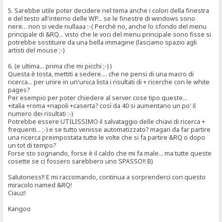
5. Sarebbe utile poter decidere nel tema anche i colori della finestra
e del testo all'interno delle WP... se le finestre di windows sono
nere... non si vede nullaaa :-( Perchè no, anche lo sfondo del menu
principale di &RQ... visto che le voci del menu principale sono fisse si
potrebbe sostituire da una bella immagine (lasciamo spazio agli
artisti del mouse ;-)
6. (e ultima... prima che mi picchi ;-) )
Questa è tosta, mettiti a sedere.... che ne pensi di una macro di
ricerca... per unire in un'unica lista i risultati di + ricerche con le white
pages?
Per esempio per poter chiedere al server cose tipo queste...
+italia +roma +napoli +caserta? così da 40 si aumentano un po' il
numero dei risultati :-)
Potrebbe essere UTILISSIMO il salvataggio delle chiavi di ricerca +
frequenti... ;-) e se tutto venisse automatizzato? magari da far partire
una ricerca preimpostata tutte le volte che si fa partire &RQ o dopo
un tot di tempo?
Forse sto sognando, forse è il caldo che mi fa male... ma tutte queste
cosette se ci fossero sarebbero uno SPASSO!! B)
Salutoness!! E mi raccomando, continua a sorprenderci con questo
miracolo named &RQ!
Ciauz!
Kangoo