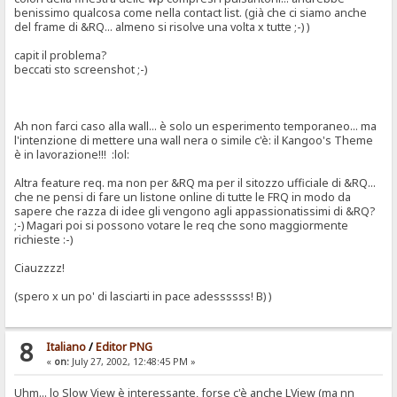
benissimo qualcosa come nella contact list. (già che ci siamo anche
del frame di &RQ... almeno si risolve una volta x tutte ;-) )
capit il problema?
beccati sto screenshot ;-)
Ah non farci caso alla wall... è solo un esperimento temporaneo... ma
l'intenzione di mettere una wall nera o simile c'è: il Kangoo's Theme
è in lavorazione!!! :lol:
Altra feature req. ma non per &RQ ma per il sitozzo ufficiale di &RQ...
che ne pensi di fare un listone online di tutte le FRQ in modo da
sapere che razza di idee gli vengono agli appassionatissimi di &RQ?
;-) Magari poi si possono votare le req che sono maggiormente
richieste :-)
Ciauzzzz!
(spero x un po' di lasciarti in pace adessssss! B) )
8
Italiano
/
Editor PNG
«
on:
July 27, 2002, 12:48:45 PM »
Uhm... lo Slow View è interessante, forse c'è anche LView (ma nn