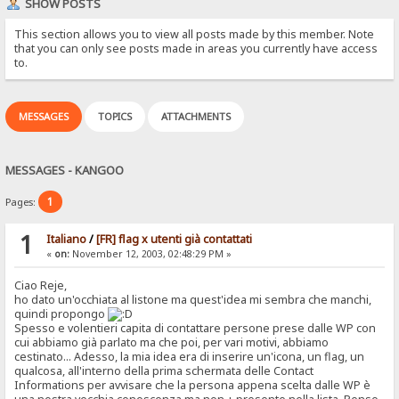
SHOW POSTS
This section allows you to view all posts made by this member. Note
that you can only see posts made in areas you currently have access
to.
MESSAGES
TOPICS
ATTACHMENTS
MESSAGES - KANGOO
1
Pages:
1
Italiano
/
[FR] flag x utenti già contattati
«
on:
November 12, 2003, 02:48:29 PM »
Ciao Reje,
ho dato un'occhiata al listone ma quest'idea mi sembra che manchi,
quindi propongo
Spesso e volentieri capita di contattare persone prese dalle WP con
cui abbiamo già parlato ma che poi, per vari motivi, abbiamo
cestinato... Adesso, la mia idea era di inserire un'icona, un flag, un
qualcosa, all'interno della prima schermata delle Contact
Informations per avvisare che la persona appena scelta dalle WP è