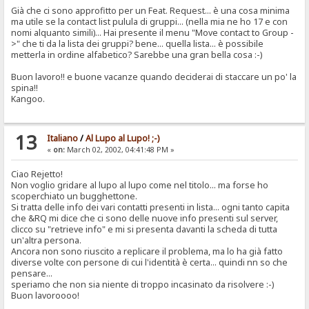
Già che ci sono approfitto per un Feat. Request... è una cosa minima
ma utile se la contact list pulula di gruppi... (nella mia ne ho 17 e con
nomi alquanto simili)... Hai presente il menu "Move contact to Group -
>" che ti da la lista dei gruppi? bene... quella lista... è possibile
metterla in ordine alfabetico? Sarebbe una gran bella cosa :-)
Buon lavoro!! e buone vacanze quando deciderai di staccare un po' la
spina!!
Kangoo.
13
Italiano
/
Al Lupo al Lupo! ;-)
«
on:
March 02, 2002, 04:41:48 PM »
Ciao Rejetto!
Non voglio gridare al lupo al lupo come nel titolo... ma forse ho
scoperchiato un bugghettone.
Si tratta delle info dei vari contatti presenti in lista... ogni tanto capita
che &RQ mi dice che ci sono delle nuove info presenti sul server,
clicco su "retrieve info" e mi si presenta davanti la scheda di tutta
un'altra persona.
Ancora non sono riuscito a replicare il problema, ma lo ha già fatto
diverse volte con persone di cui l'identità è certa... quindi nn so che
pensare...
speriamo che non sia niente di troppo incasinato da risolvere :-)
Buon lavoroooo!