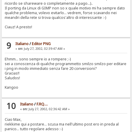
ricordo se shareware o completamente a pago...)..
Il porting da Linux di GIMP non so x quale motivo mi ha sempre dato
qualche problema, volevo evitarlo... vedrem, forse scavando nei
meandri della rete si trova qualcos'altro di interessante :-)
Ciauz! A presto!
9
Italiano
/
Editor PNG
«
on:
July 27, 2002, 02:39:47 AM »
Ehmm... sono sempre io a rompere ;-)
sei a conoscenza di qualche programmetto smilzo smilzo per editare
i png in modo immediato senza fare 20 conversioni?
Gracias!!
Saludos!
Kangoo
10
Italiano
/
F.RQ....
«
on:
July 27, 2002, 02:36:42 AM »
Ciao Max,
riekkime qui a postare... scusa ma nell'ultimo post ero in preda al
panico... tutto regolare adesso :-)