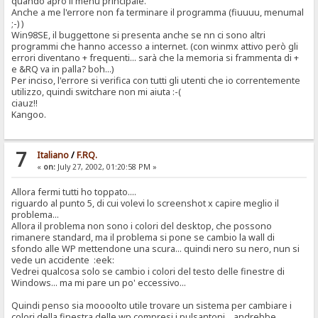
quando apro il menu principale.
Anche a me l'errore non fa terminare il programma (fiuuuu, menumal
;-) )
Win98SE, il buggettone si presenta anche se nn ci sono altri
programmi che hanno accesso a internet. (con winmx attivo però gli
errori diventano + frequenti... sarà che la memoria si frammenta di +
e &RQ va in palla? boh...)
Per inciso, l'errore si verifica con tutti gli utenti che io correntemente
utilizzo, quindi switchare non mi aiuta :-(
ciauz!!
Kangoo.
7
Italiano
/
F.RQ.
«
on:
July 27, 2002, 01:20:58 PM »
Allora fermi tutti ho toppato....
riguardo al punto 5, di cui volevi lo screenshot x capire meglio il
problema...
Allora il problema non sono i colori del desktop, che possono
rimanere standard, ma il problema si pone se cambio la wall di
sfondo alle WP mettendone una scura... quindi nero su nero, nun si
vede un accidente :eek:
Vedrei qualcosa solo se cambio i colori del testo delle finestre di
Windows... ma mi pare un po' eccessivo...
Quindi penso sia moooolto utile trovare un sistema per cambiare i
colori della finestra delle wp compresi i pulsantoni... andrebbe