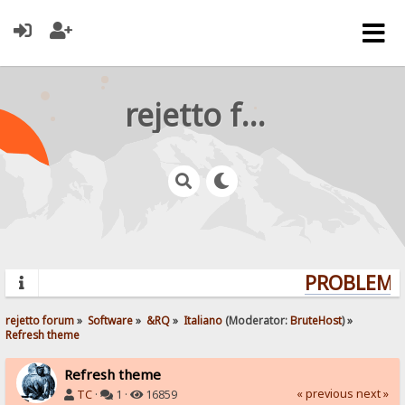
rejetto forum
PROBLEMS?
rejetto forum
»
Software
»
&RQ
»
Italiano
(Moderator:
BruteHost
) »
Refresh theme
Refresh theme
« previous
next »
TC
·
1 ·
16859