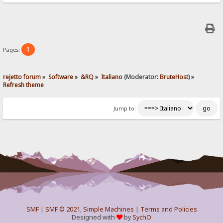
1
Pages:
rejetto forum
»
Software
»
&RQ
»
Italiano
(Moderator:
BruteHost
) »
Refresh theme
Jump to:
SMF
|
SMF © 2021
,
Simple Machines
|
Terms and Policies
Designed with
by
SychO