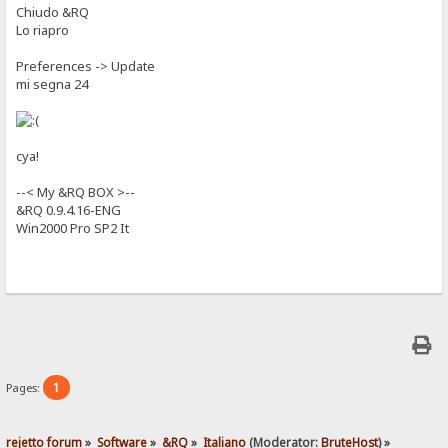
Chiudo &RQ
Lo riapro
Preferences -> Update
mi segna 24
cya!
--< My &RQ BOX >--
&RQ 0.9.4.16-ENG
Win2000 Pro SP2 It
1
Pages:
rejetto forum
»
Software
»
&RQ
»
Italiano
(Moderator:
BruteHost
) »