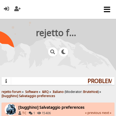
rejetto forum
PROBLEMS?
rejetto forum
»
Software
»
&RQ
»
Italiano
(Moderator:
BruteHost
) »
[bugghino] Salvataggio preferences
[bugghino] Salvataggio preferences
« previous
next »
TC
·
1 ·
15406