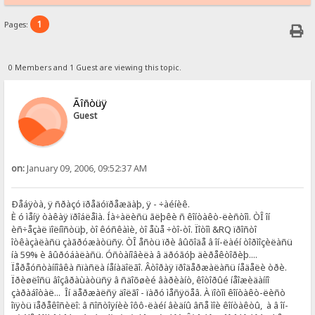
1
Pages:
0 Members and 1 Guest are viewing this topic.
Ãîñòüÿ
Guest
on:
January 09, 2006, 09:52:37 AM
Ðåáÿòà, ÿ ñðàçó ïðåäóïðåæäàþ, ÿ - ÷àéíèê.
È ó ìåíÿ òàêàÿ ïðîáëåìà. Íà÷àëèñü ãëþêè ñ êîíòàêò-ëèñòîì. ÒÎ îí
èñ÷åçàë ïîëíîñòüþ, òî êóñêàìè, òî åùå ÷òî-òî. Ïîòîì &RQ ïðîñòî
îòêàçàëàñü çàãðóæàòüñÿ. ÒÎ åñòü ïðè âûõîäå â îí-ëàéí òîðìîçèëàñü
íà 59% è âûðóáàëàñü. Óñòàíîâèëà â äðóãóþ äèðåêòîðèþ....
Ïåðåóñòàííîâêà ñïàñëà íåíàäîëãî. Âòîðàÿ ïðîäåðæàëàñü íåäåëè òðè.
Ïðèøëîñü âîçâðàùàòüñÿ â ñäîõøèé âàðèàíò, êîòîðûé íåîæèäàííî
çàðàáîòàë... Îí äåðæàëñÿ äîëãî - ïàðó ìåñÿöåâ. À ïîòîì êîíòàêò-ëèñò
îïÿòü ïåðåêîñèëî: â ñîñòîÿíèè îôô-ëàéí âèäíû âñå ìîè êîíòàêòû, à â îí-