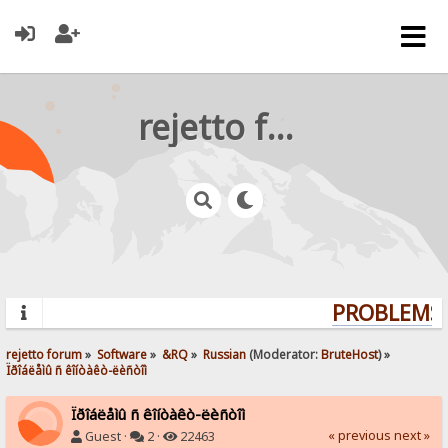
rejetto forum
PROBLEMS?
rejetto forum
»
Software
»
&RQ
»
Russian
(Moderator:
BruteHost
) »
Ïðîáëåìû ñ êîíòàêò-ëèñòîì
Ïðîáëåìû ñ êîíòàêò-ëèñòîì
« previous
next »
Guest ·
2 ·
22463