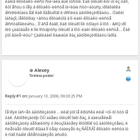
ëàéíå êîíòêàêò-ëèñò ñíà÷àëà áûë ïóñòîé. Êàê òîëüêî êòî-òî èç òåõ,
êòî åñòü ó ìåíÿ â êîíòàêò-ëèñòå íà÷èíàë ñòó÷àòüñÿ, ïðîãðàììêà
âîñïðèíèìàëà åãî êàê íîâåíüêîãî è ïðîñèëà àâòîðèçèðîâàòü... Òàêèì
îáðàçîì, íåêîòîðàÿ ÷àñòü êîíòàêòîâ â îí-ëàéí-êîíòàêò-ëèñòå
âîññòàíîâèëàñü... Íî âñå ðàâíî, êàê òîëüêî îíè óõîäÿò â îôô - &RQ ïðî
íèõ çàáûâàåò è îíè îñòàþòñÿ òîëüêî â îôô-ëàéí-êîíòàêò ëèñòå.... Êàê
ýòî âûëå÷èòü? Çàäîëáàëî êàæäûé ðàç àâòîðèçèðîâàòü íàðîä.
Alexey
Tireless poster
Reply #1 on:
January 13, 2006, 09:30:25 PM
Íå ïîíÿë íàñ÷åò àâòîðèçàöèè ... ëèáî ýòî íå êðûñêà ëèáî ÷òî-òî òóò íå
òàê. Àâòîðèçàöèþ ÒÛ äàåøü òîëüêî îäèí ðàç, â äàëüíåéøåì
àâòîðèçàöèÿ äåðæèòñÿ ó ïîëüçîâàòåëÿ êîòîðîãî òû àâòîðèçóåøü, è
ñëåòàåò òîëüêî êîãäà îí òåáÿ óäàëÿåò èç ÑÂÎÅÃÎ êîíòàêò-ëèñòà íó
è ñàìî ñàáîé ïåðåñòàâëÿåò àñüêó.