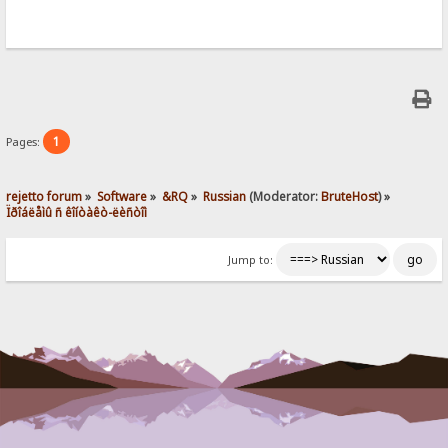
1
Pages:
rejetto forum
»
Software
»
&RQ
»
Russian
(Moderator:
BruteHost
) »
Ïðîáëåìû ñ êîíòàêò-ëèñòîì
Jump to: