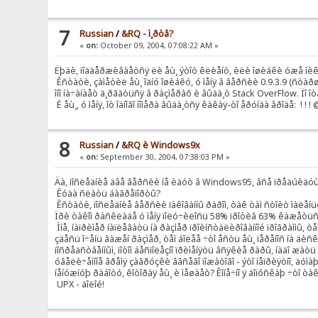
7
Russian
/
&RQ - ì¸ðòâ?
«
on:
October 09, 2004, 07:08:22 AM »
Ëþäè, ïîääåðæèâàåòñÿ ëè åù¸ ýòîò êëèåíò, èëè îøèáêè óæå íèê
Êñòàòè, çàìåòèë åù¸ îäíó îøèáêó, ó ìåíÿ â âåðñèè 0.9.3.9 (ñòàðøå 
îíî íà÷àíàåò ä¸ðãàòüñÿ â ðàçìåðàõ è âûäà¸ò Stack OverFlow. Ïî î
È åù¸, ó ìåíÿ, îò îäíîãî íîìåðà âûäà¸òñÿ êàêàÿ-òî åðóíäà âðîäå: ! ! 
8
Russian
/
&RQ è Windows9x
«
on:
September 30, 2004, 07:38:03 PM »
Äà, ïîñëåäíèå äâå âåðñèè íå èäóò â Windows95, âñå ïðåäúèäóùèå
Êóäà ñëàòü áàãðåïîðòû?
Êñòàòè, ïîñëåäíèå âåðñèè ïàêîâàííû ðàðîì, òàê òàì ñòîèò ìàëåíü
Ïðè òàêîì ðàñêëàäå ó ìåíÿ ïîëó÷èëîñü 58% ïðîòèâ 63% êàæåòüñÿ. 
Ìíå, íàïðèìåð íàïëåâàòü íà ðàçìåð ïðîèíñòàëèðîâàííîé ïðîãðàììû, 
çäåñü î÷åíü âàæåí ðàçìåð, òåì áîëåå ÷òî åñòü åù¸ ïåðåíîñ íà äè
ïîñðåäñòâåííûì, ïîòîì áåñïîëåçíî ïðèìåíÿòü âñÿêèå ðàðû, íàäî æàò
óâåëè÷åííîå âðåìÿ çàãðóçêè ââñåãî ïîæàòîãî - ýòî íåïðèÿòíî, äóì
íåíóæíóþ ðàáîòó, êîòîðàÿ åù¸ è ìåøàåò? Êîíå÷íî ÿ äîïóñêàþ ÷òî òà
UPX - äîëîé!