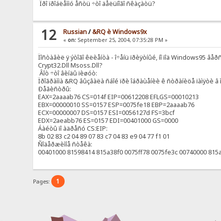
Ïðî ïðîáëåììó åñòü ÷òî äåëüíîãî ñêàçàòü?
12
Russian
/
&RQ è Windows9x
«
on:
September 25, 2004, 07:35:28 PM »
Ïîñòàâèë ÿ ýòîãî êëèåíòà - î÷åíü ïðèÿòíûé, íî ïîä Windows95 âåðñ
Crypt32.Dll Msoss.Dll?
Âîò ÷òî âèíäû ïèøóò:
Ïðîãðàììà &RQ âûçâàëà ñáîé ïðè îáðàùåíèè ê ñòðàíèöå ïàìÿòè â 
Ðåãèñòðû:
EAX=2aaaab76 CS=014f EIP=00612208 EFLGS=00010213
EBX=00000010 SS=0157 ESP=0075fe18 EBP=2aaaab76
ECX=00000007 DS=0157 ESI=0056127d FS=3bcf
EDX=2aeabb76 ES=0157 EDI=00401000 GS=0000
Áàéòû ïî àäðåñó CS:EIP:
8b 02 83 c2 04 89 07 83 c7 04 83 e9 04 77 f1 01
Ñîäåðæèìîå ñòåêà:
00401000 81598414 815a38f0 0075ff78 0075fe3c 00740000 815
1
Pages: