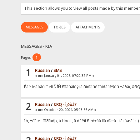
This section allows you to view all posts made by this member
MESSAGES
TOPICS
ATTACHMENTS
MESSAGES - KIA
1
Pages:
1
Russian
/
SMS
«
on:
January 01, 2005, 07:22:32 PM »
Êàê íèáóäü ìîæíî ÑÌÑ ñîîáùåíèÿ íà ñîòîâûé îòïðàâëÿòü ÷åðåç &R
2
Russian
/
&RQ - ì¸ðòâ?
«
on:
October 20, 2004, 05:03:56 AM »
Íó, ÷òî æ - ïîïðîáóþ, à Hook, â òàêîì ñëó÷àå ìíå òîæå - íå íóæåí. :-)
Russian
/
&RQ - ì¸ðòâ?