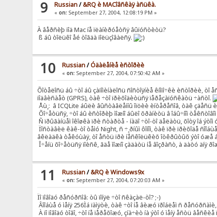
9
Russian
/
&RQ è MACîâñêàÿ àñüêà.
«
on:
September 27, 2004, 12:08:19 PM »
À âåðñèþ ïîä Mac íå ïëàíèðóåòñÿ âûïóñòèòü?
ß áû òîëüêî åé òîãäà ïîëüçîâàëñÿ.
10
Russian
/
Óäàëåíèå èñòîðèè
«
on:
September 27, 2004, 07:50:42 AM »
Õîòåëîñü áû ÷òî áû çàïîìèíàëîñü ñîñòîÿíèå êíîïî÷êè èñòîðèè, òî 
ïîäâèñàåò (GPRS), òàê ÷òî ïðèõîäèòüñÿ ïåðåçàïóñêàòü ÷àñòî.
Åù¸: â ICQLite áûëè âûñòàâëåííû îïöèè èíòåðåñîâ, òàê çäåñü èõ -
Õî÷åòüñÿ, ÷òî áû èñòîðèþ ìîæíî áûëî õðàíèòü â îáû÷íîì òåêñòîâîì 
Ñ ïðûãàíüåì îêîøêà ïðè ñòàðòå - íàäî ÷òî-òî äåëàòü, õîòÿ îá ýòîì
Ïîñòàâèë êàê-òî òåìó Night, ñ ÷¸ðíûì ôîíîì, òàê ïðè ïðèõîäå ñîîáùåí
âêëàäêà òåêóùàÿ, òî åñòü ïðè íåñêîëüêèõ îòêðûòûõ ýòî óæå áó
Î÷åíü õî÷åòüñÿ ïîèñê, ãäå ìîæíî çàäàòü íå âîçðàñò, à äàòó äíÿ ðî
11
Russian
/
&RQ è Windows9x
«
on:
September 27, 2004, 07:20:03 AM »
Ïî ïîâîäó ðåñóðñîâ: òû ïîíÿë ÷òî ñêàçàë-òî? ;-)
Âîîáùå ó ìåíÿ 256Ìá ïàìÿòè, òàê ÷òî íå âèæó ïðîáëåì ñ ðåñóðñàìè,
À ïî ïîâîäó òîãî, ÷òî íå ïåðåõîæó, çíà÷èò íà ýòî ó ìåíÿ åñòü âåñêè