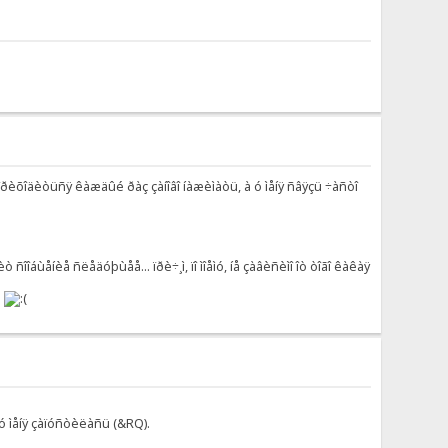
î ïðèõîäèòüñÿ êàæäûé ðàç çàíîâî íàæèìàòü, à ó ìåíÿ ñâÿçü ÷àñòî
ò ñîîáùåíèå ñëåäóþùåå... ïðè÷¸ì, ïî ìîåìó, íå çàâèñèìî îò òîãî êàêàÿ
.
î ó ìåíÿ çàïóñòèëàñü (&RQ).