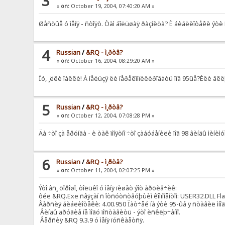
3
«
on:
October 19, 2004, 07:40:20 AM »
Øåñòûå ó ìåíÿ - ñòîÿò. Òàì áîëüøàÿ ðàçíèöà? È áèáëèîòåêè ýòè 
4
Russian
/
&RQ - ì¸ðòâ?
«
on:
October 16, 2004, 08:29:20 AM »
Íó, ¸ëêè ïàëêè! À íåëüçÿ ëè ïåðåêîìïèëèðîâàòü ïîä 95ûå?Èëè â
5
Russian
/
&RQ - ì¸ðòâ?
«
on:
October 12, 2004, 07:08:28 PM »
Äà ÷òî çà åðóíäà - è òàê ïîíÿòíî ÷òî çàáóáåíèëè ïîä 98 âèíäû ìèí
6
Russian
/
&RQ - ì¸ðòâ?
«
on:
October 11, 2004, 02:07:25 PM »
Ýòî âñ¸ õîðîøî, òîëüêî ó ìåíÿ ïèøåò ýîò àðõèâ÷èê:
ôéë &RQ.Exe ñâÿçàí ñ îòñóòñòâóþùèì êîìïîíåíòîì: USER32.DLL 
Âåðñèÿ áèáëèîòåêè: 4.00.950 Ïàò÷åé íà ýòè 95-ûå ÿ ñòàâèë ìíîãî,
Âèíäû äðóãèå íå ìîãó ïîñòàâèòü - ýòî èñêëþ÷åííî.
Âåðñèÿ &RQ 9.3.9 ó ìåíÿ ïóñêàåòñÿ.