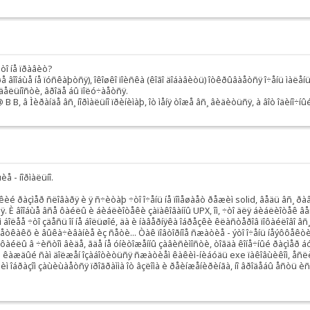
òî íå ïðàâèò?
âîîáùå íå ïóñêàþòñÿ), îêîøêî ïîèñêà (êîãî äîáàâèòü) îòêðûâàåòñÿ î÷åíü ìàëåíüêè
òäåëüíîñòè, âðîäå áû ïîëó÷àåòñÿ.
! @ B B, â Ìèðàíäå âñ¸ íîðìàëüíî ïðèíèìàþ, îò ìåíÿ òîæå âñ¸ âèäèòüñÿ, à âîò îäèíî÷í
 - íîðìàëüíî.
êèé ðàçìåð ñëîâàðÿ è ÿ ñ÷èòàþ ÷òî î÷åíü íå ïîìåøàåò ðåæèì solid, âåäü âñ¸ ðà
È âîîáùå âñå ôàéëû è áèáëèîòåêè çàïàêîâàííû UPX, îì, ÷òî äëÿ áèáëèîòåê âåñü
òåì áîëåå ÷òî çäåñü îí íå áîëüøîé, äà è íàâåðíÿêà îáðåçêè êëàñòåðîâ ïîôàéëîâî â
ñêåòêàêõ è âûêà÷èâàíèå èç ñåòè... Òàê ïîâòîðíîå ñæàòèå - ýòî î÷åíü íåýôôåêòè
ü ôàéëû â ÷èñòîì âèäå, ãäå íå óíèòîæåííû çàâèñèìîñòè, òîãäà êîíå÷íûé ðàçìåð á
àþ êàæäûé ñàì äîëæåí îçàáîòèòüñÿ ñæàòèåì êàêèì-íèáóäü exe ïàêîâùèêîì, åñëè å
êèì îáðàçîì çàùèùàåòñÿ ïðîãðàììà îò âçëîìà è ðåèíæåíèðèíãà, íî âðîäåáû åñòü èñ