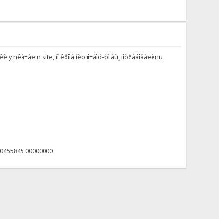
 ÿ ñêà÷àë ñ site, íî êðîìå íèõ ïî÷åìó-òî åù¸ ïîòðåáîâàëèñü
00455845 00000000