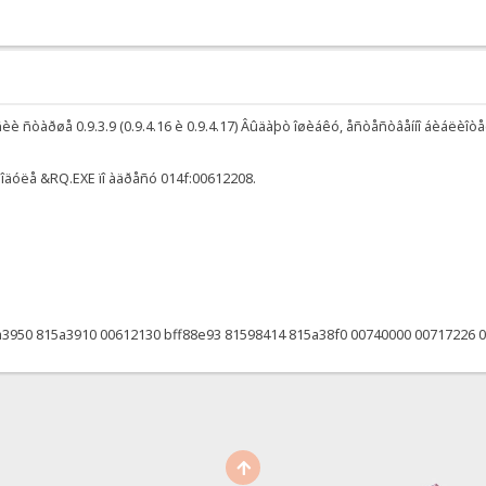
èè ñòàðøå 0.9.3.9 (0.9.4.16 è 0.9.4.17) Âûäàþò îøèáêó, åñòåñòâåííî áèáëèîòåêè
ìîäóëå &RQ.EXE ïî àäðåñó 014f:00612208.
a3950 815a3910 00612130 bff88e93 81598414 815a38f0 00740000 00717226 