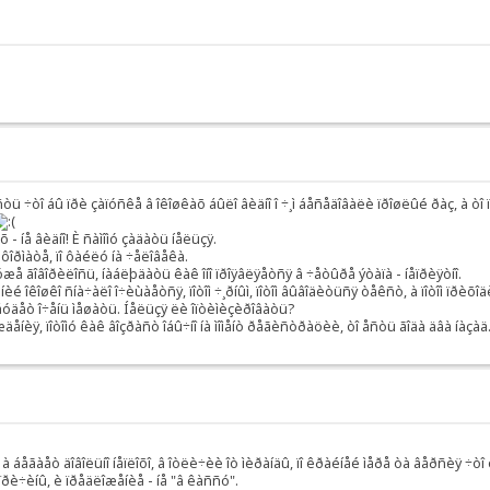
åñòü ÷òî áû ïðè çàïóñêå â îêîøêàõ áûëî âèäíî î ÷¸ì áåñåäîâàëè ïðîøëûé ðàç, à ò
 íå âèäíî! È ñàìîìó çàäàòü íåëüçÿ.
ôîðìàòå, ïî ôàéëó íà ÷åëîâåêà.
 óæå ãîâîðèëîñü, íàáëþäàòü êàê îíî ïðîÿâëÿåòñÿ â ÷åòûðå ýòàïà - íåïðèÿòíî.
èé îêîøêî ñíà÷àëî î÷èùàåòñÿ, ïîòîì ÷¸ðíûì, ïîòîì âûâîäèòüñÿ òåêñò, à ïîòîì ïðèõîäè
äåò î÷åíü ìåøàòü. Íåëüçÿ ëè îïòèìèçèðîâàòü?
æäåíèÿ, ïîòîìó êàê âîçðàñò îáû÷íî íà ìîìåíò ðåãèñòðàöèè, òî åñòü ãîäà äâà íàçàä
 à áåãàåò äîâîëüíî íåïëîõî, â îòëè÷èè îò ìèðàíäû, ïî êðàéíåé ìåðå òà âåðñèÿ ÷ò
å ïðè÷èíû, è ïðåäëîæåíèå - íå "â êàññó".