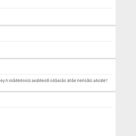
ÿ âåðñèÿ ñ ïóïåðêðóòûì àëãîðèòìîì òðåáóåò âñåé ñèñòåìû äðóãîé?