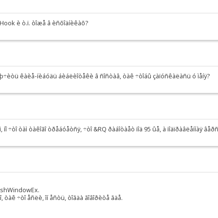
Hook è ò.ï. òîæå â èñõîäíèêàõ?
êëþ÷èòü êàèå-íèáóäü áèáëèîòåêè â ñîñòàâ, òàê ÷òîáû çàïóñêàëàñü ó ìåíÿ?
èìóì, íî ÷òî òàì òàêîãî òðåáóåòñÿ, ÷òî &RQ ðàáîòàåò ïîä 95 ûå, à ïîäïðàâëåííà
FlashWindowEx.
 òàê ÷òî åñëè, îí åñòü, òîãäà ãîâîðèòå ãäå.