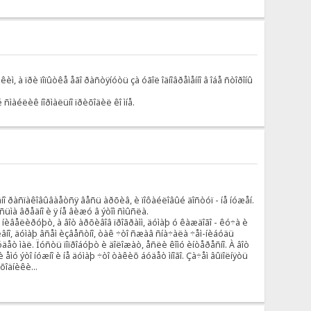
ì, à ïðè ïîïûòêå åãî ðàñòÿíóòü çà óãîë îäíîâðåìåííî â îáå ñòîðîíû
ûé ñìàéëèê íîðìàëüíî ïðèõîäèë êî ìíå.
âíî ðàñïàêîâûâàåòñÿ âåñü àðõèâ, è ïîôàéëîâûé äîñòóï - íå íóæåí.
ìà âðåäíî è ÿ íå âèæó â ýòîì ñìûñëà.
ñ¸ íèâåëèðóþò, à âîò àðõèâîâ ïðîãðàìì, äóìàþ ó êàæäîãî - êó÷à è
âíî, äóìàþ âñåì èçâåñòíî, òàê ÷òî ñæàâ ñíà÷àëà ÷åì-íèáóäü
óäåò ìàë. Ïóñòü ïîïðîáóþò è äîëîæàò, åñëè êîìó èíòåðåñíî. À âîò
ìó ýòî íóæíî è íå äóìàþ ÷òî òàêèõ áóäåò ìíîãî. Çà÷åì âûïîëíÿòü
õîäíèêè...