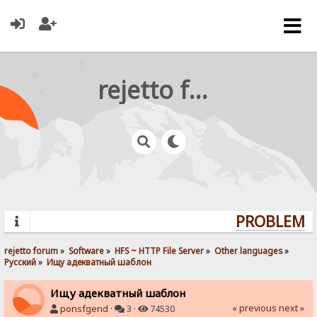
rejetto forum
PROBLEMS?
rejetto forum
»
Software
»
HFS ~ HTTP File Server
»
Other languages
»
Pусский
»
Ищу адекватный шаблон
Ищу адекватный шаблон
« previous
next »
ponsfgend
·
3 ·
74530