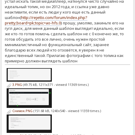
устал искать такой медиаплеер, наткнулся чисто случайно на
идеальный топик, но он 2012 года, и ссылка уже давно
неактивити, если есть люди у кого еще есть данный
шаблон(
http://rejetto.com/forum/index.php?
pretty;board=pk;topic=ao-hfs.0
) прошу, умоляю, закиньте его на
гугл диск, для меня данный шаблон выглядит идеально, если
же кто-то готов помочь сделать шаблон не с 0 конечно же, то
готов обсудить это все лично, очень нужен простой
минималистичный но функциональный сайт, заранее
благодарю всех людей кто отзовётся, я уверен я не
единственный такой. Прилагаю фотографии с того топика как
примерно должен выглядеть шаблон
3.PNG
(49.75 kB, 1211x371 - viewed 11369 times.)
Снимок.PNG
(151.68 kB, 1240x540 - viewed 11359 times.)