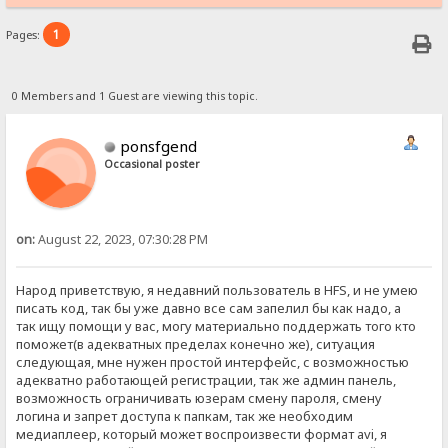
1
Pages:
0 Members and 1 Guest are viewing this topic.
ponsfgend
Occasional poster
on:
August 22, 2023, 07:30:28 PM
Народ приветствую, я недавний пользователь в HFS, и не умею
писать код, так бы уже давно все сам запелил бы как надо, а
так ищу помощи у вас, могу материально поддержать того кто
поможет(в адекватных пределах конечно же), ситуация
следующая, мне нужен простой интерфейс, с возможностью
адекватно работающей регистрации, так же админ панель,
возможность ограничивать юзерам смену пароля, смену
логина и запрет доступа к папкам, так же необходим
медиаплеер, который может воспроизвести формат avi, я