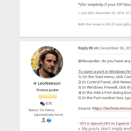
*(for simplicity if your ISP blo
«
Last Edit: December 04, 2016, 07
With the move to hfs 3.0 and gith
Reply #6 on:
December 06, 201
@Alexander: do you have any F
To open a port in Windows Fir
1) On the Start menu, click Con
2) In Control Panel, click Ne
LeoNeeson
3) In Windows Firewall, click t
Tireless poster
4) In the Add a Port dialog bo
5) In the Port number box, ty
876
Source:
https://technet.micro
Status: On hiatus
(sporadically here)
•
HFS in Spanish (HFS en Español)
» My posts don't imply en