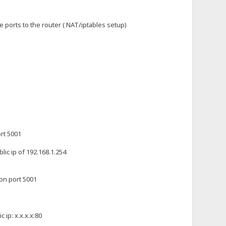
e ports to the router ( NAT/iptables setup)
ort 5001
lic ip of 192.168.1.254
 on port 5001
 ip: x.x.x.x:80