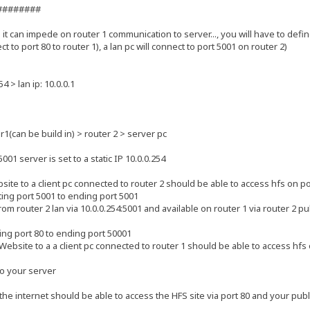
########
 it can impede on router 1 communication to server..., you will have to defin
ct to port 80 to router 1), a lan pc will connect to port 5001 on router 2)
4 > lan ip: 10.0.0.1
(can be build in) > router 2 > server pc
001 server is set to a static IP 10.0.0.254
site to a client pc connected to router 2 should be able to access hfs on p
rting port 5001 to ending port 5001
m router 2 lan via 10.0.0.254:5001 and available on router 1 via router 2 pub
ting port 80 to ending port 50001
Website to a a client pc connected to router 1 should be able to access hfs
to your server
e internet should be able to access the HFS site via port 80 and your public