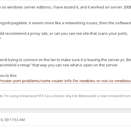
 on windows server editions, i have tested it, and it worked on server 2008 
gork/pagekite. it seems more like a networking issues, then the software
would recommend a proxy site, or can you see me site that scans your ports.
/
end trying to connect on the lan to make sure it is leaving the server pc. B
o recomend a nmap" that way you can see what is open on the server.
u to this:
m/router-port-problems/some-router-info-for-newbies-or-not-so-newbi
ub. I'm using Unraid and HFS 3 as a docker. Any File Mentioned is now removed from
6, 09:17:53 AM