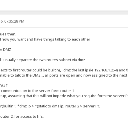
6, 07:35:28 PM
sues then,
how you want and have things talking to each other.
 or DMZ
 i usually separate the two routes subnet via dmz
 to first router(could be builtin), i dmz the last ip (ie 192.168.1.254) and th
s unable to talk to the DMZ..., all ports are open and now assigned to the next
####
p communication to the server form router 1
tup, assuming that this will not impede what you require form the server P
builtin?) *dmz ip > *(static to dmz ip) router 2 > server PC
outer 2, for access to hfs.