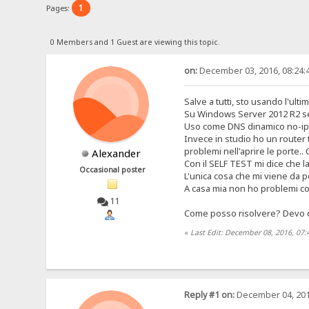
1
Pages:
0 Members and 1 Guest are viewing this topic.
on:
December 03, 2016, 08:24:
Salve a tutti, sto usando l'ul
Su Windows Server 2012 R2 s
Uso come DNS dinamico no-ip d
Invece in studio ho un router 
problemi nell'aprire le porte.. 
Alexander
Con il SELF TEST mi dice che l
Occasional poster
L'unica cosa che mi viene da 
A casa mia non ho problemi 
11
Come posso risolvere? Devo dis
«
Last Edit: December 08, 2016, 07
Reply #1 on:
December 04, 201