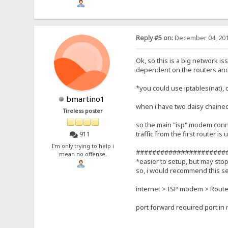
Reply #5 on:
December 04, 201
Ok, so this is a big network is
dependent on the routers and 
*you could use iptables(nat),
bmartino1
when i have two daisy chained
Tireless poster
so the main "isp" modem connects
traffic from the first router i
911
I'm only trying to help i
######################
mean no offense.
*easier to setup, but may sto
so, i would recommend this se
internet > ISP modem > Router(
port forward required port in r