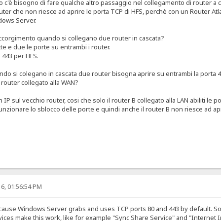
so c'è bisogno di fare qualche altro passaggio nel collegamento di router a 
outer che non riesce ad aprire le porta TCP di HFS, perchè con un Router At
dows Server.
accorgimento quando si collegano due router in cascata?
te e due le porte su entrambi i router.
a 443 per HFS.
ndo si colegano in cascata due router bisogna aprire su entrambi la porta 
 router collegato alla WAN?
 IP sul vecchio router, cosi che solo il router B collegato alla LAN abiliti l
funzionare lo sblocco delle porte e quindi anche il router B non riesce ad ap
6, 01:56:54 PM
use Windows Server grabs and uses TCP ports 80 and 443 by default. So, 
ces make this work, like for example "Sync Share Service" and "Internet In