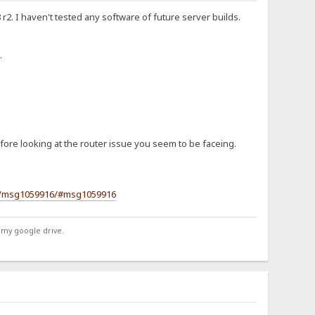
r2. I haven't tested any software of future server builds.
.
efore looking at the router issue you seem to be faceing.
es/msg1059916/#msg1059916
 my google drive.