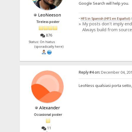
Google Search will help you.
LeoNeeson
•
HFS in Spanish (HFS en Español)
Tireless poster
» My posts don't imply en
Always build from source
876
Status: On hiatus
(sporadically here)
Reply #4 on:
December 04, 201
LeoNess qualsiasi porta setto,
Alexander
Occasional poster
11