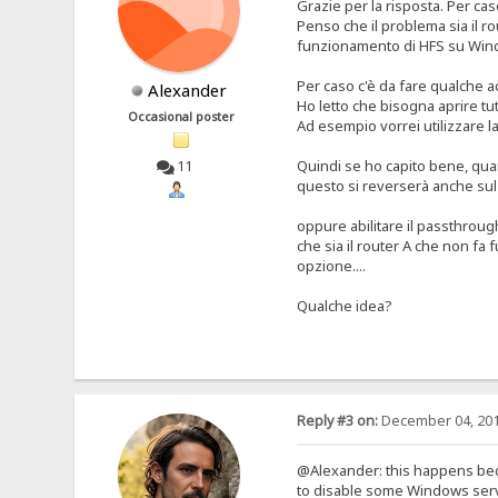
Grazie per la risposta. Per ca
Penso che il problema sia il r
funzionamento di HFS su Win
Per caso c'è da fare qualche 
Alexander
Ho letto che bisogna aprire tut
Occasional poster
Ad esempio vorrei utilizzare l
Quindi se ho capito bene, qua
11
questo si reverserà anche sul
oppure abilitare il passthrough
che sia il router A che non fa 
opzione....
Qualche idea?
Reply #3 on:
December 04, 201
@Alexander: this happens beca
to disable some Windows servi