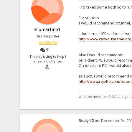
HFS takes some fiddling to run
For starters
I would recommend, Stunnel, n
bmartino1
i don't trust HFS self test, i 
Tireless poster
http://www.canyouseeme.org
-----------
911
Also i would recommend:
I'm only trying to help i
on a client PC, i would recomm
mean no offense.
On teh cleint PC, i would als
as such, i would recommend yo
http://www.rejetto.com/foru
With the move to hfs 3.0 and gith
Reply #2 on:
December 04, 201