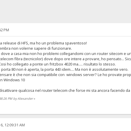
42 PM
tima release di HFS, ma ho un problema spaventoso!
embra non volerne sapere di funzionare.
ove a casa mia non ho problemi collegandomi con un router sitecom e un d
telecom fibra (tecnicolor) dove dopo ore intere a provare, ho pensato... Sic
Cosi ho collegato a ponte un fritzbox 4020 ma..... risultato lo stesso.
a porta 80 non è aperta, la porta 443 idem.... Ma non è assolutamente vero.
pensare è che non sia compatibile con windows server? Le ho provate proprio
con Windows 10
attivare qualcosa nel router telecom che forse mi sta ancora facendo da fi
:48:26 PM by Alexander
»
6, 12:09:31 AM