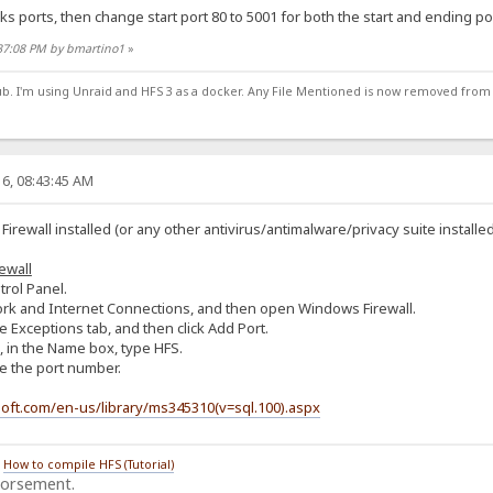
cks ports, then change start port 80 to 5001 for both the start and ending port
:37:08 PM by bmartino1
»
ub. I'm using Unraid and HFS 3 as a docker. Any File Mentioned is now removed from
6, 08:43:45 AM
irewall installed (or any other antivirus/antimalware/privacy suite instal
ewall
trol Panel.
twork and Internet Connections, and then open Windows Firewall.
he Exceptions tab, and then click Add Port.
x, in the Name box, type HFS.
pe the port number.
soft.com/en-us/library/ms345310(v=sql.100).aspx
/
How to compile HFS (Tutorial)
dorsement.