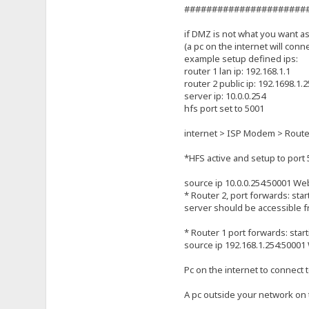
######################
if DMZ is not what you want as
(a pc on the internet will conne
example setup defined ips:
router 1 lan ip: 192.168.1.1
router 2 public ip: 192.1698.1.25
server ip: 10.0.0.254
hfs port set to 5001
internet > ISP Modem > Router1
*HFS active and setup to port 5
source ip 10.0.0.254:50001 Web
* Router 2, port forwards: sta
server should be accessible fro
* Router 1 port forwards: star
source ip 192.168.1.254:50001 
Pc on the internet to connect 
A pc outside your network on th