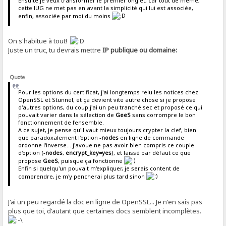
Ensuite je veux transformer le premier onglet, car tout de même,
cette IUG ne met pas en avant la simplicité qui lui est associée,
enfin, associée par moi du moins
On s'habitue à tout!
Juste un truc, tu devrais mettre
IP publique ou domaine:
Quote
Pour les options du certificat, j'ai longtemps relu les notices chez
OpenSSL et Stunnel, et ça devient vite autre chose si je propose
d'autres options, du coup j'ai un peu tranché sec et proposé ce qui
pouvait varier dans la sélection de
GeeS
sans corrompre le bon
fonctionnement de l'ensemble.
A ce sujet, je pense qu'il vaut mieux toujours crypter la clef, bien
que paradoxalement l'option
-nodes
en ligne de commande
ordonne l'inverse... j'avoue ne pas avoir bien compris ce couple
d'option (
-nodes
,
encrypt_key=yes
), et laissé par défaut ce que
propose
GeeS
, puisque ça fonctionne
Enfin si quelqu'un pouvait m'expliquer, je serais content de
comprendre, je m'y pencherai plus tard sinon
J'ai un peu regardé la doc en ligne de OpenSSL... Je n'en sais pas
plus que toi, d'autant que certaines docs semblent incomplètes.