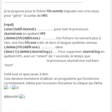
---------------------------------------------------------------
Je te propose pour le fichier
hfs.events
d'ajouter ceci si tu veux,
pour "gérer" la sortie de
HFS
:
[+quit]
{.exec|tskill stunnel.}
..................... pour tuer le processus
stunnel.exe
en quittant
HFS
{.delete|hfs242EN.exe.}
.................. Ces fichiers ne servent plus à
rien, une fois
hfs.exe
créé, et donc la langue système connue.
{.delete|hfs242FR.exe.}
.................. idem
{.time|1|{.delete|stunnel.log.}.}
..... Pour supprimer
stunnel.log
en
quittant HFS, avec un "retard" de 1 seconde, le temps que
le processus stunnel.exe soit bien
"mort"
Voilà tout ce que j'avais à dire.
Cela devient monotone d'utiliser un programme qui fonctionne
correctement, même pas l'occasion d'asséner la critique qui fâche.
@Bientôt!