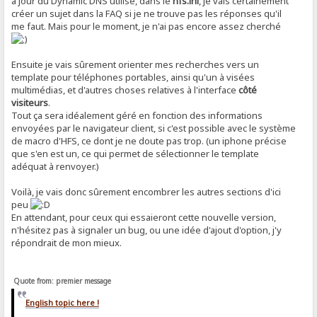
à jour du Dynamic DNS utilisé, dans le
hfs.ini
, je vais certainement
créer un sujet dans la FAQ si je ne trouve pas les réponses qu'il
me faut. Mais pour le moment, je n'ai pas encore assez cherché
Ensuite je vais sûrement orienter mes recherches vers un
template pour téléphones portables, ainsi qu'un à visées
multimédias, et d'autres choses relatives à l'interface
côté
visiteurs
.
Tout ça sera idéalement géré en fonction des informations
envoyées par le navigateur client, si c'est possible avec le système
de macro d'HFS, ce dont je ne doute pas trop. (un iphone précise
que s'en est un, ce qui permet de sélectionner le template
adéquat à renvoyer.)
Voilà, je vais donc sûrement encombrer les autres sections d'ici
peu
En attendant, pour ceux qui essaieront cette nouvelle version,
n'hésitez pas à signaler un bug, ou une idée d'ajout d'option, j'y
répondrait de mon mieux.
Quote from: premier message
English topic here !