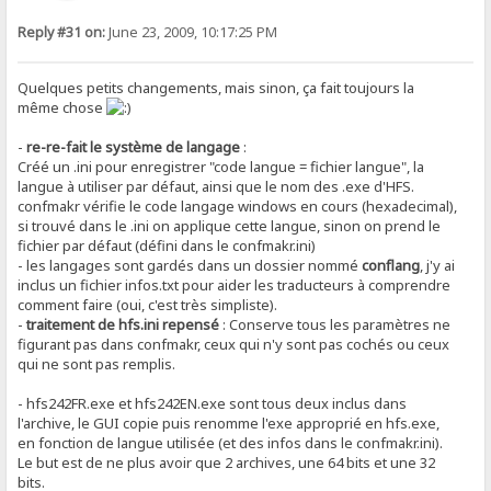
Reply #31 on:
June 23, 2009, 10:17:25 PM
Quelques petits changements, mais sinon, ça fait toujours la
même chose
-
re-re-fait le système de langage
:
Créé un .ini pour enregistrer "code langue = fichier langue", la
langue à utiliser par défaut, ainsi que le nom des .exe d'HFS.
confmakr vérifie le code langage windows en cours (hexadecimal),
si trouvé dans le .ini on applique cette langue, sinon on prend le
fichier par défaut (défini dans le confmakr.ini)
- les langages sont gardés dans un dossier nommé
conflang
, j'y ai
inclus un fichier infos.txt pour aider les traducteurs à comprendre
comment faire (oui, c'est très simpliste).
-
traitement de hfs.ini repensé
: Conserve tous les paramètres ne
figurant pas dans confmakr, ceux qui n'y sont pas cochés ou ceux
qui ne sont pas remplis.
- hfs242FR.exe et hfs242EN.exe sont tous deux inclus dans
l'archive, le GUI copie puis renomme l'exe approprié en hfs.exe,
en fonction de langue utilisée (et des infos dans le confmakr.ini).
Le but est de ne plus avoir que 2 archives, une 64 bits et une 32
bits.