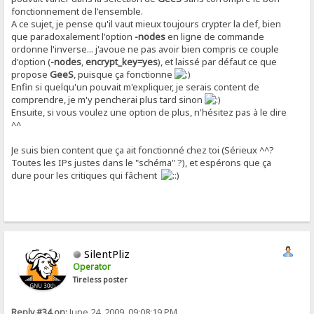
fonctionnement de l'ensemble.
A ce sujet, je pense qu'il vaut mieux toujours crypter la clef, bien
que paradoxalement l'option
-nodes
en ligne de commande
ordonne l'inverse... j'avoue ne pas avoir bien compris ce couple
d'option (
-nodes
,
encrypt_key=yes
), et laissé par défaut ce que
propose
GeeS
, puisque ça fonctionne
Enfin si quelqu'un pouvait m'expliquer, je serais content de
comprendre, je m'y pencherai plus tard sinon
Ensuite, si vous voulez une option de plus, n'hésitez pas à le dire
^^
Je suis bien content que ça ait fonctionné chez toi (Sérieux ^^?
Toutes les IPs justes dans le "schéma" ?), et espérons que ça
dure pour les critiques qui fâchent
SilentPliz
Operator
Tireless poster
Reply #34 on:
June 24, 2009, 09:08:19 PM