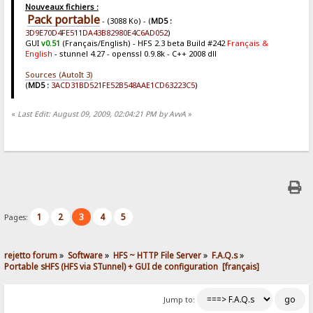
Nouveaux fichiers :
Pack portable
- (3088 Ko) - (
MD5 :
3D9E70D4FE511DA43B82980E4C6AD052
)
GUI
v0.51
(Français/English) - HFS 2.3 beta Build #242
Français &
English
- stunnel 4.27 - openssl 0.9.8k - C++ 2008 dll
Sources (AutoIt 3)
(
MD5 :
3ACD31BD521FE52B548AAE1CD63223C5
)
«
Last Edit: August 09, 2009, 02:04:21 PM by AvvA
»
1
2
3
4
5
Pages:
rejetto forum
»
Software
»
HFS ~ HTTP File Server
»
F.A.Q.s
»
Portable sHFS (HFS via STunnel) + GUI de configuration  [français]
Jump to: