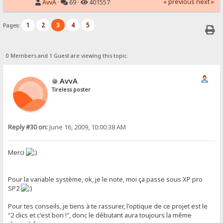
« previous
next »
AvvA
·
69 ·
401557
1
2
3
4
5
Pages:
0 Members and 1 Guest are viewing this topic.
AvvA
Tireless poster
Reply #30 on:
June 16, 2009, 10:00:38 AM
Merci
Pour la variable système, ok, je le note, moi ça passe sous XP pro
SP2
Pour tes conseils, je tiens à te rassurer, l'optique de ce projet est le
"2 clics et c'est bon !", donc le débutant aura toujours la même