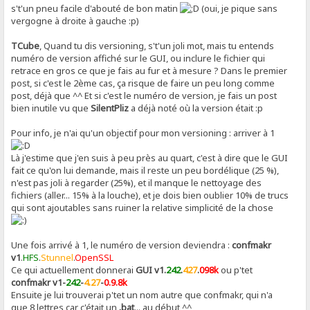
s't'un pneu facile d'abouté de bon matin
(oui, je pique sans
vergogne à droite à gauche :p)
TCube
, Quand tu dis versioning, s't'un joli mot, mais tu entends
numéro de version affiché sur le GUI, ou inclure le fichier qui
retrace en gros ce que je fais au fur et à mesure ? Dans le premier
post, si c'est le 2ème cas, ça risque de faire un peu long comme
post, déjà que ^^ Et si c'est le numéro de version, je fais un post
bien inutile vu que
SilentPliz
a déjà noté où la version était :p
Pour info, je n'ai qu'un objectif pour mon versioning : arriver à 1
Là j'estime que j'en suis à peu près au quart, c'est à dire que le GUI
fait ce qu'on lui demande, mais il reste un peu bordélique (25 %),
n'est pas joli à regarder (25%), et il manque le nettoyage des
fichiers (aller... 15% à la louche), et je dois bien oublier 10% de trucs
qui sont ajoutables sans ruiner la relative simplicité de la chose
Une fois arrivé à 1, le numéro de version deviendra :
confmakr
v1
.
HFS
.
Stunnel
.
OpenSSL
Ce qui actuellement donnerai
GUI v1.
242
.
427
.
098k
ou p'tet
confmakr v1-
242
-
4.27
-
0.9.8k
Ensuite je lui trouverai p'tet un nom autre que confmakr, qui n'a
que 8 lettres car c'était un
.bat
... au début ^^