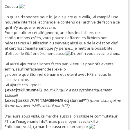
Coucou
En guise d'annonce pour ici, je dis juste que voilà, j'ai compilé une
nouvelle interface, et changé le contenu de l'archive de façon à ce
qu'il n'y ait que le nécessaire.
Pour peaufiner cet allègement, une fois les fichiers de
configurations créés, vous pourrez effacer les fichiers non
nécessaires à l'utilisation du serveur, ainsi que de la création clef
et certificat (maintenant que j'y pense... je mettrai la possibilité
d'effacer le GUI entièrement aussi
), enfin vous avez le choix.
J'ai aussi ajouter les lignes faites par SilentPliz pour hfs.events,
enfin, sauf l'effacement des .exe :p
ça donne que Stunnel démarre et s'éteint avec HFS si vous le
laissez coché.
J'ai ajouté ces lignes :
{.exec|tskill stunnel.}
pour XP (qui n'a pas systématiquement
taskkill)
{.exec|taskkill /F /FI "IMAGENAME eq stunnel*".}
(pour vista, qui ne
ferme pas avec tskill exécuté par HFS)
D'ailleurs sous vista, ça marche aussi si on utilise le commutateur
/T sur l'imagename hfs*, mais pas moyen avec tskill :/
Enfin bon, voilà, ça marche aussi en user simple