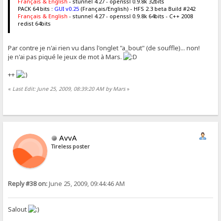
Français & English
- stunnel 4.27 - openssl 0.9.8k 32bits
PACK 64 bits :
GUI v0.25
(Français/English) - HFS 2.3 beta Build #242
Français & English
- stunnel 4.27 - openssl 0.9.8k 64bits - C++ 2008
redist 64bits
Par contre je n'ai rien vu dans l'onglet "a_bout" (de souffle)... non!
je n'ai pas piqué le jeux de mot à Mars.
++
«
Last Edit: June 25, 2009, 08:39:20 AM by Mars
»
AvvA
Tireless poster
Reply #38 on:
June 25, 2009, 09:44:46 AM
Salout