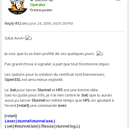
Operator
Tireless poster
Reply #32 on:
June 24, 2009, 04:01:38 PM
Salut AvvA !
Je vois que tu as bien profité de ces quelques jours.
Pas grand chose à signaler, à part que tout fonctionne impec.
Les options pour la création du certificat sont bienvenues;
OpenSSL
est ainsi mieux exploité.
Le
.bat
pour lancer
Stunnel
et
HFS
est une bonne idée.
Sais-tu (juste pour info, je n'ai rien contre le
.bat
) que tu aurais
aussi pu lancer
Stunnel
en même temps que
HFS
, en ajoutant à
l'event
[+start]
une commande
exec
:
[+start]
{.exec|stunnel\stunnel.exe.}
{.set|#stunnel.last|{.filesize|stunnel.log.}.}