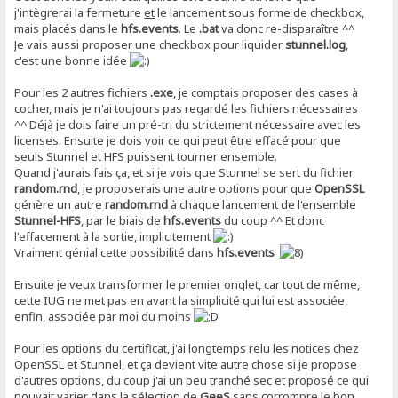
j'intègrerai la fermeture
et
le lancement sous forme de checkbox,
mais placés dans le
hfs.events
. Le
.bat
va donc re-disparaître ^^
Je vais aussi proposer une checkbox pour liquider
stunnel.log
,
c'est une bonne idée
Pour les 2 autres fichiers
.exe
, je comptais proposer des cases à
cocher, mais je n'ai toujours pas regardé les fichiers nécessaires
^^ Déjà je dois faire un pré-tri du strictement nécessaire avec les
licenses. Ensuite je dois voir ce qui peut être effacé pour que
seuls Stunnel et HFS puissent tourner ensemble.
Quand j'aurais fais ça, et si je vois que Stunnel se sert du fichier
random.rnd
, je proposerais une autre options pour que
OpenSSL
génère un autre
random.rnd
à chaque lancement de l'ensemble
Stunnel-HFS
, par le biais de
hfs.events
du coup ^^ Et donc
l'effacement à la sortie, implicitement
Vraiment génial cette possibilité dans
hfs.events
Ensuite je veux transformer le premier onglet, car tout de même,
cette IUG ne met pas en avant la simplicité qui lui est associée,
enfin, associée par moi du moins
Pour les options du certificat, j'ai longtemps relu les notices chez
OpenSSL et Stunnel, et ça devient vite autre chose si je propose
d'autres options, du coup j'ai un peu tranché sec et proposé ce qui
pouvait varier dans la sélection de
GeeS
sans corrompre le bon