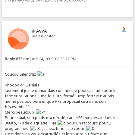
«
Last Edit: June 24, 2009, 04:58:53 PM by SilentPliz
»
AvvA
Tireless poster
Reply #33 on:
June 24, 2009, 08:33:17 PM
Coucou SilentPliz
Rhoooô ^^ Génial !
Justement je me demandais comment je pourrais faire pour le
fermer ce Stunnel, une fois HFS fermé... trop fort ! Je n'aurais
même pas osé penser que HFS proposait ceci dans son
hfs.events
^^
Merci beaucoup
Pour le
.bat
, son poids m'a décidé, car sHFS.exe pesait dans les
300Ko, 1/4 de disquette 1.44
pour un raccourci pour 2
programmes
, ça me... fendait le coeur
C'est donc les yeux écarquillés et le sourire au lèvre que