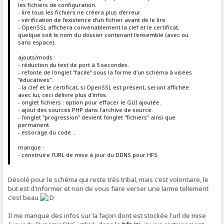
les fichiers de configuration.
- lire tous les fichiers ne créera plus d'erreur.
- vérification de l'existence d'un fichier avant de le lire.
- OpenSSL affichera convenablement la clef et le certificat,
quelque soit le nom du dossier contenant l'ensemble (avec ou
sans espace).
ajouts/mods :
- réduction du test de port à 5 secondes.
- refonte de l'onglet "facile" sous la forme d'un schéma à visées
"éducatives".
- la clef et le certificat, si OpenSSL est présent, seront affichée
avec lui, ceci délivre plus d'infos.
- onglet fichiers : option pour effacer le GUI ajoutée.
- ajout des sources PHP dans l'archive de source.
- l'onglet "progression" devient l'onglet "fichiers" ainsi que
permanent.
- essorage du code...
manque :
- construire l'URL de mise à jour du DDNS pour HFS
Désolé pour le schéma qui reste très tribal, mais c'est volontaire, le
but est d'informer et non de vous faire verser une larme tellement
c'est beau
Il me manque des infos sur la façon dont est stockée l'url de mise