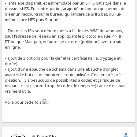
- shfs.exe disparait, et est remplacé par un SHFS.bat situé dans le
dossier sHFS. En contre-partie j'ai ajouté un bouton qui permet de
créer un raccourci sur le bureau qui lancera ce SHFS.bat, qui lui-
même lance HFS puis Stunnel.
- Toutes les IPs sont déterminées à l'aide des WMI de windows,
sauf l'adresse de réseau en appliquant le protocole usuel ^^ (IP
ETlogique Masque), et l'adresse externe (publique) avec un site
en ligne.
- ajout de 3 options pour la clef et le certificat (taille, cryptage et
durée).
- ajout d'une ébauche de schéma dans une ébauche d'onglet
avancé. Le but est de montrer la route utilisée. C'est en pré-pré-
création, il y a beaucoup de possibilités à coder, et ça risque de
disparaitre si ça prend trop de code (de temps ^^) car ce n'est pas
vraiment utile.
Voilà pour cette fois
SilentPliz