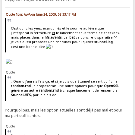
Quote from: AvvA on June 24, 2009, 08:33:17 PM
C'est donc les yeux écarquillés et le sourire au lèvre que
j'intègrerai la fermeture
et
le lancement sous forme de checkbox,
mais placés dans le
hfs.events
. Le
.bat
va donc re-disparaître ^^
Je vais aussi proposer une checkbox pour liquider
stunnel.log
,
c'est une bonne idée
Quote
...Quand j'aurais fais ça, et si je vois que Stunnel se sert du fichier
random.rnd
, je proposerais une autre options pour que
OpenSSL
génère un autre
random.rnd
à chaque lancement de l'ensemble
Stunnel-HFS
, par le biais de
Pourquoi pas, mais les option actuelles sont déjà pas mal et pour
ma part suffisantes.
Quote