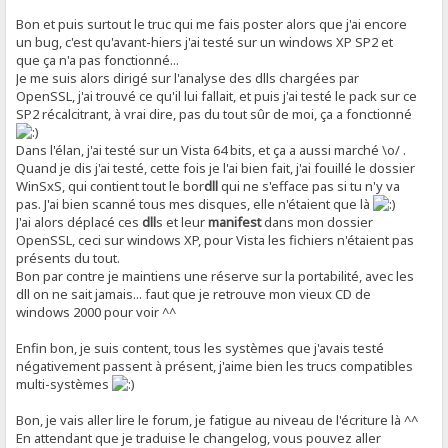
Bon et puis surtout le truc qui me fais poster alors que j'ai encore
un bug, c'est qu'avant-hiers j'ai testé sur un windows XP SP2 et
que ça n'a pas fonctionné...
Je me suis alors dirigé sur l'analyse des dlls chargées par
OpenSSL, j'ai trouvé ce qu'il lui fallait, et puis j'ai testé le pack sur ce
SP2 récalcitrant, à vrai dire, pas du tout sûr de moi, ça a fonctionné
Dans l'élan, j'ai testé sur un Vista 64 bits, et ça a aussi marché \o/ .
Quand je dis j'ai testé, cette fois je l'ai bien fait, j'ai fouillé le dossier
WinSxS, qui contient tout le bor
dll
qui ne s'efface pas si tu n'y va
pas. J'ai bien scanné tous mes disques, elle n'étaient que là
J'ai alors déplacé ces
dll
s et leur
manifest
dans mon dossier
OpenSSL, ceci sur windows XP, pour Vista les fichiers n'étaient pas
présents du tout.
Bon par contre je maintiens une réserve sur la portabilité, avec les
dll on ne sait jamais... faut que je retrouve mon vieux CD de
windows 2000 pour voir ^^
Enfin bon, je suis content, tous les systèmes que j'avais testé
négativement passent à présent, j'aime bien les trucs compatibles
multi-systèmes
Bon, je vais aller lire le forum, je fatigue au niveau de l'écriture là ^^
En attendant que je traduise le changelog, vous pouvez aller