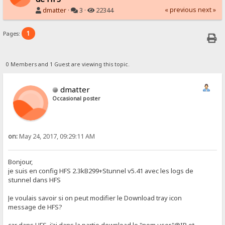
« previous
next »
dmatter
·
3 ·
22344
1
Pages:
0 Members and 1 Guest are viewing this topic.
dmatter
Occasional poster
on:
May 24, 2017, 09:29:11 AM
Bonjour,
je suis en config HFS 2.3kB299+Stunnel v5.41 avec les logs de
stunnel dans HFS
Je voulais savoir si on peut modifier le Download tray icon
message de HFS?