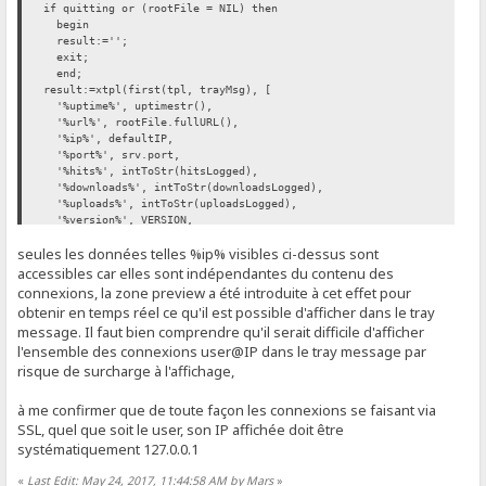
if quitting or (rootFile = NIL) then
begin
result:='';
exit;
end;
result:=xtpl(first(tpl, trayMsg), [
'%uptime%', uptimestr(),
'%url%', rootFile.fullURL(),
'%ip%', defaultIP,
'%port%', srv.port,
'%hits%', intToStr(hitsLogged),
'%downloads%', intToStr(downloadsLogged),
'%uploads%', intToStr(uploadsLogged),
'%version%', VERSION,
'%build%', VERSION_BUILD
seules les données telles %ip% visibles ci-dessus sont
]);
end; // getTrayTipMsg
accessibles car elles sont indépendantes du contenu des
connexions, la zone preview a été introduite à cet effet pour
obtenir en temps réel ce qu'il est possible d'afficher dans le tray
message. Il faut bien comprendre qu'il serait difficile d'afficher
l'ensemble des connexions user@IP dans le tray message par
risque de surcharge à l'affichage,
à me confirmer que de toute façon les connexions se faisant via
SSL, quel que soit le user, son IP affichée doit être
systématiquement 127.0.0.1
«
Last Edit: May 24, 2017, 11:44:58 AM by Mars
»