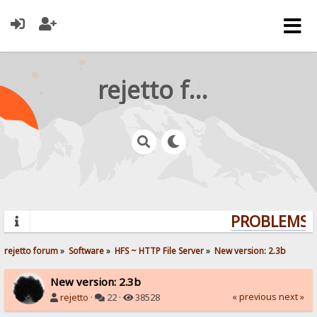
rejetto forum
PROBLEMS? 
rejetto forum
»
Software
»
HFS ~ HTTP File Server
»
New version: 2.3b
New version: 2.3b
« previous
next »
rejetto
·
22 ·
38528