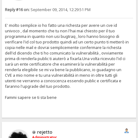
Reply #16 on:
September 09, 2014, 12:29:51 PM
E' molto semplice io ho fatto una richesta per avere un cve id
univoco , dal momento che tu non l'hai mai chiesto per il tuo
programma in quanto non usi bugtraq , loro hanno bisogno di
verificare l'id col tuo prodotto quindi ad un certo punto ti metterò in
copia nelle mail e dovrai semplicemente confermare la richesta
dell'id dicendo che ti ho comunicato la vulnerabilità , ovviamente
prima di renderla public ti aiuterò a fixarla.Una volta ricevuto l'id ci
sarà un ente certificatore che esaminerà la vulnerabilità per
renderla elegibile se mi va bene la pubblicano, io guadagno un
CVE a mio nome e tu una vulnerabilità in meno in oltre tutti gli
utenti ne verranno a conoscenza essendo public e certificata e
faranno l'upgrade del tuo prodotto.
Fammi sapere se ti sta bene
rejetto
Administrator