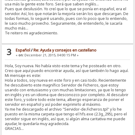
usa más la gente este foro. Será que saben inglés...
Pues que desilusión. Yo creí que lo que se ponía en español, era el
servidor. Así, los que notarán la mejoría serán los que descargan. De
todas formas, lo seguiré usando, pues con lo poco que lo entiendo,
le saco mucho provecho. Seguramente, de entenderlo, le sacaría
mucho más...
Te reitero mi agradecimiento.
3
Español
/
Re: Ayuda y consejos en castellano
«
on:
December 21, 2015, 04:00:15 PM »
Hola, Soy nueva. No había visto este tema y he posteado en otro.
Creo que aquí puedo encontrar ayuda, así que también lo hago aquí.
Mi mensaje es este:
Hola a todos, soy nueva en este foro y en casi todo. Recientemente
he descubierto este magnífico Servidor de Ficheros, que estoy
usando con entusiasmo y con muchas limitaciones, ya que lo tengo
en inglés y es un idioma que desconozco por completo. Al descubrir
este foro, y sobre todo este tema, albergo esperanza de poner el
servidor en español y así poder exprimirlo al máximo.
Ya me he descargado el archivo "Servidor-de.Ficheros.tpl" y lo he
puesto en la misma carpeta que tengo el hfs.exe (2.3g_295), pero el
servidor sigue en inglés, así que, si algún alma caritativa me puede
ayudar, le quedaría muy agradecida.
GRACIAS...