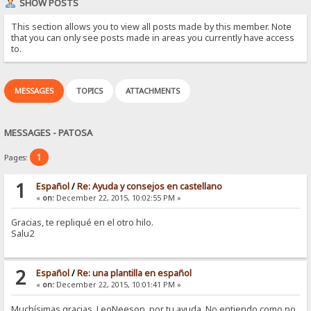
SHOW POSTS
This section allows you to view all posts made by this member. Note
that you can only see posts made in areas you currently have access
to.
MESSAGES
TOPICS
ATTACHMENTS
MESSAGES - PATOSA
1
Pages:
1
Español
/
Re: Ayuda y consejos en castellano
«
on:
December 22, 2015, 10:02:55 PM »
Gracias, te repliqué en el otro hilo.
Salu2
2
Español
/
Re: una plantilla en español
«
on:
December 22, 2015, 10:01:41 PM »
Muchísimas gracias, LeoNeeson, por tu ayuda. No entiendo como no