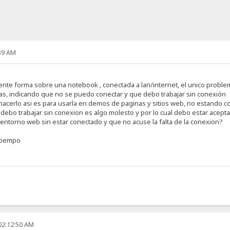
39 AM
nte forma sobre una notebook , conectada a lan/internet, el unico proble
as, indicando que no se puedo conectar y que debo trabajar sin conexión
acerlo asi es para usarla en demos de paginas y sitios web, no estando c
e debo trabajar sin conexion es algo molesto y por lo cual debo estar acep
 entorno web sin estar conectado y que no acuse la falta de la conexion?
 tiempo
02:12:50 AM