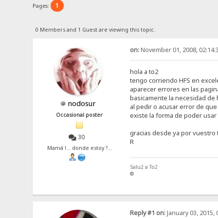
1
Pages:
0 Members and 1 Guest are viewing this topic.
on:
November 01, 2008, 02:14:
hola a to2
tengo corriendo HFS en excele
aparecer errores en las pagin
basicamente la necesidad de h
nodosur
al pedir o acusar error de qu
existe la forma de poder usar
Occasional poster
gracias desde ya por vuestro
30
R
Mamá !... donde estoy ?...
Salu2 a To2
®
Reply #1 on:
January 03, 2015, 