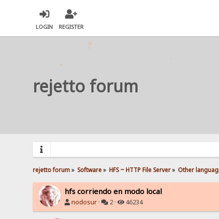
LOGIN
REGISTER
rejetto forum
rejetto forum
»
Software
»
HFS ~ HTTP File Server
»
Other languag
hfs corriendo en modo local
nodosur
·
2 ·
46234