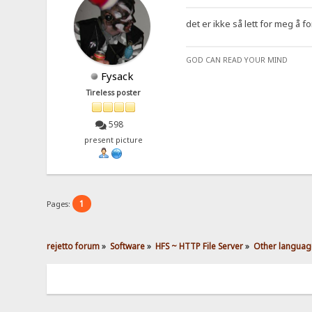
det er ikke så lett for meg å for
GOD CAN READ YOUR MIND
Fysack
Tireless poster
598
present picture
1
Pages:
rejetto forum
»
Software
»
HFS ~ HTTP File Server
»
Other languag