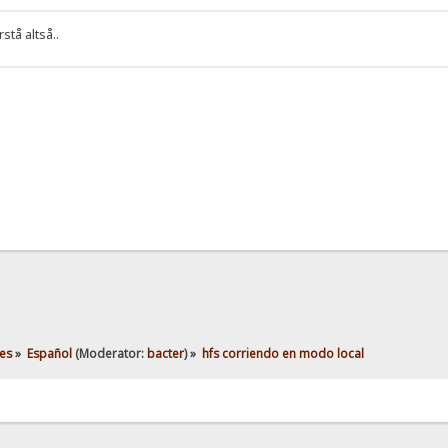
stå altså..
es
»
Español
(Moderator:
bacter
) »
hfs corriendo en modo local