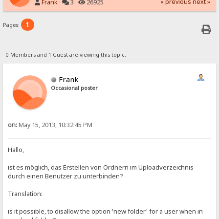
« previous
next »
Frank
·
3 ·
26925
1
Pages:
0 Members and 1 Guest are viewing this topic.
Frank
Occasional poster
on:
May 15, 2013, 10:32:45 PM
Hallo,
ist es möglich, das Erstellen von Ordnern im Uploadverzeichnis
durch einen Benutzer zu unterbinden?
Translation:
is it possible, to disallow the option 'new folder' for a user when in