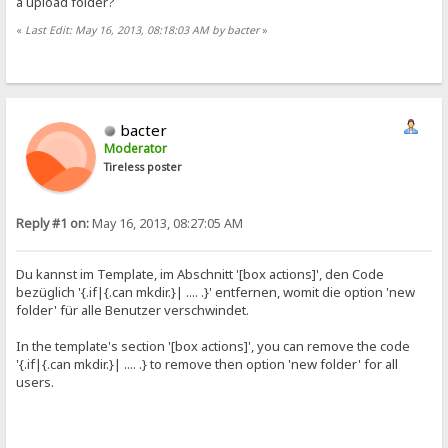
a upload folder?
«
Last Edit: May 16, 2013, 08:18:03 AM by bacter
»
bacter
Moderator
Tireless poster
Reply #1 on:
May 16, 2013, 08:27:05 AM
Du kannst im Template, im Abschnitt '[box actions]', den Code
bezüglich '{.if|{.can mkdir.}| .... .}' entfernen, womit die option 'new
folder' für alle Benutzer verschwindet.
In the template's section '[box actions]', you can remove the code
'{.if|{.can mkdir.}| .... .} to remove then option 'new folder' for all
users.