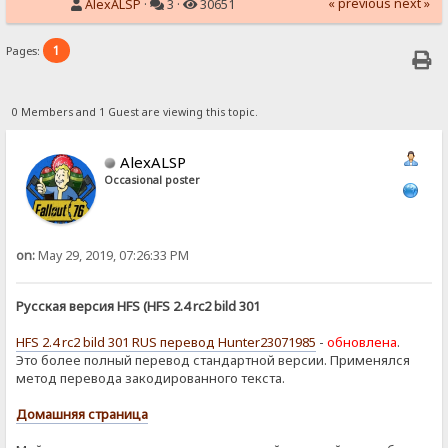
« previous
next »
AlexALSP
·
3 ·
30651
1
Pages:
0 Members and 1 Guest are viewing this topic.
AlexALSP
Occasional poster
on:
May 29, 2019, 07:26:33 PM
Русская версия HFS (HFS 2.4 rc2 bild 301
HFS 2.4 rc2 bild 301 RUS перевод Hunter23071985
-
обновлена
.
Это более полный перевод стандартной версии. Применялся
метод перевода закодированного текста.
Домашняя страница