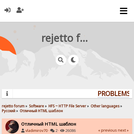
rejetto forum
PROBLEMS? 
rejetto forum
»
Software
»
HFS ~ HTTP File Server
»
Other languages
»
Pусский
»
Отличный HTML шаблон
Отличный HTML шаблон
« previous
next »
vladimirov70
·
2 ·
26086