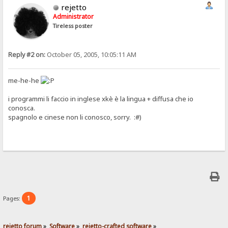
rejetto
Administrator
Tireless poster
Reply #2 on:
October 05, 2005, 10:05:11 AM
me-he-he
i programmi li faccio in inglese xkè è la lingua + diffusa che io
conosca.
spagnolo e cinese non li conosco, sorry. :#)
1
Pages:
rejetto forum
»
Software
»
rejetto-crafted software
»