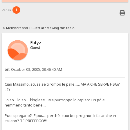
1
Pages:
0 Members and 1 Guest are viewing this topic.
Fatyz
Guest
on:
October 03, 2005, 08:46:40 AM
Ciao Massimo, scusa se ti rompo le palle...... MA A CHE SERVE HSG?
:#)
Lo so... lo so.... l'inglese. Ma purtroppo lo capisco un pò e
nemmeno tanto bene....
Puoi spiegarlo? E poi..... perchè i tuoi bei prog non li fai anche in
italiano? TE PREEEEGO!!!!