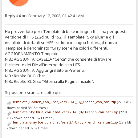
Reply #4 on:
February 12, 2008, 01:42:41 AM
Ho provveduto per i Template di base in lingua Italiana per questa
versione di HFS (2.2d build 152), il Template "Sky Blue" e già
installato di default su HFS tradotto in lingua Italiana, il nuovo
Template è denominato "Gray Ice" e ha colori differenti.
AGGIORNAMENTO Template:
N.B.: AGGIUNTA: CASELLA "Cerca" che consente di trovare
facilmente dei File all'interno del sito HFS.
N.B.: AGGIUNTA: Aggiungi il Sito ai Preferiti.
N.B.: Risolto BUG Chat.
N.B.: Risolto BUG su "Ritorna alla Pagina iniziale".
Si possono scaricare sotto qui:
Template_Golden_con_Chat_Vers.2.1-C_(By_French_can_can).zip
(22.9 kB -
downloaded 3315 times.)
Template_Sky_Blue_con_Chat_Vers.2.1-C_(By_French_can_can).zip
(22.9
kB - downloaded 3571 times.)
Template_Gray_Ice_con_Chat_Vers.2.1-C_(By_French_can_can).zip
(22.9 kB
- downloaded 3252 times.)