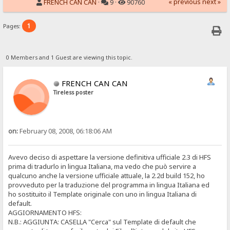
« previous
next »
FRENCH CAN CAN
·
9 ·
90760
1
Pages:
0 Members and 1 Guest are viewing this topic.
FRENCH CAN CAN
Tireless poster
on:
February 08, 2008, 06:18:06 AM
Avevo deciso di aspettare la versione definitiva ufficiale 2.3 di HFS
prima di tradurlo in lingua Italiana, ma vedo che può servire a
qualcuno anche la versione ufficiale attuale, la 2.2d build 152, ho
provveduto per la traduzione del programma in lingua Italiana ed
ho sostituito il Template originale con uno in lingua Italiana di
default.
AGGIORNAMENTO HFS:
N.B.: AGGIUNTA: CASELLA "Cerca" sul Template di default che