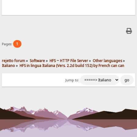
1
Pages:
rejetto forum
»
Software
»
HFS ~ HTTP File Server
»
Other languages
»
Italiano
»
HFS in lingua Italiana (Vers. 2.2d build 152) by French can can
Jump to: