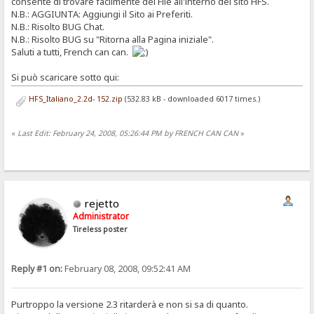
consente di trovare facilmente dei File all'interno del sito HFS.
N.B.: AGGIUNTA: Aggiungi il Sito ai Preferiti.
N.B.: Risolto BUG Chat.
N.B.: Risolto BUG su "Ritorna alla Pagina iniziale".
Saluti a tutti, French can can.
Si può scaricare sotto qui:
HFS_Italiano_2.2d- 152.zip
(532.83 kB - downloaded 6017 times.)
«
Last Edit: February 24, 2008, 05:26:44 PM by FRENCH CAN CAN
»
rejetto
Administrator
Tireless poster
Reply #1 on:
February 08, 2008, 09:52:41 AM
Purtroppo la versione 2.3 ritarderà e non si sa di quanto.