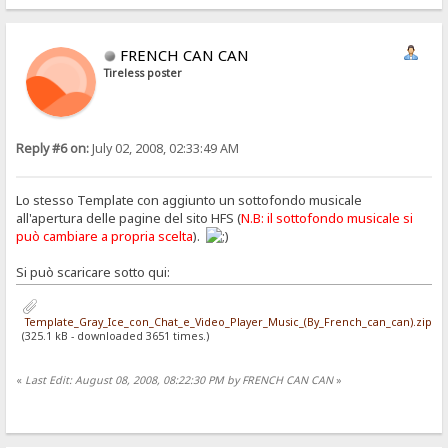
FRENCH CAN CAN
Tireless poster
Reply #6 on:
July 02, 2008, 02:33:49 AM
Lo stesso Template con aggiunto un sottofondo musicale
all'apertura delle pagine del sito HFS (
N.B: il sottofondo musicale si
può cambiare a propria scelta
).
Si può scaricare sotto qui:
Template_Gray_Ice_con_Chat_e_Video_Player_Music_(By_French_can_can).zip
(325.1 kB - downloaded 3651 times.)
«
Last Edit: August 08, 2008, 08:22:30 PM by FRENCH CAN CAN
»