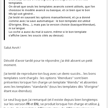
templates.
On dirait que seuls les templates avancés soient utilisés, que l'on
choisisse le modèle avancé ou basique, et ce bien que le bon
hfs.tpl soit généré...
J'ai testé en sauvant les options manuellement, et ça a donné
comme avec la save automatique : le bon template est utilisé
(D'origine, Bleu,...), mais pas la version choisie (basique/étendue),
ni sa langue.
La coche a aussi du mal à suivre, même si le bon template
s'affiche (avec les soucis cités au dessus).
Salut AvvA !
Désolé d'avoir tardé pour te répondre; j'ai été absent un petit
moment.
J'ai tenté de reproduire ton bug avec un demi-succès... les bons
templates sont chargés : les options "étendues" sont bien
présentes lorsque l'on charge un template "étendu" et absentes
avec les templates "standards" (tous les templates dits "d'origine"
étant eux étendus).
Le seul bug que j'ai remarqué (et il existe depuis bien longtemps
sur les version
FR
et
EN
), se produit lorsque l'on charge et utilise
à