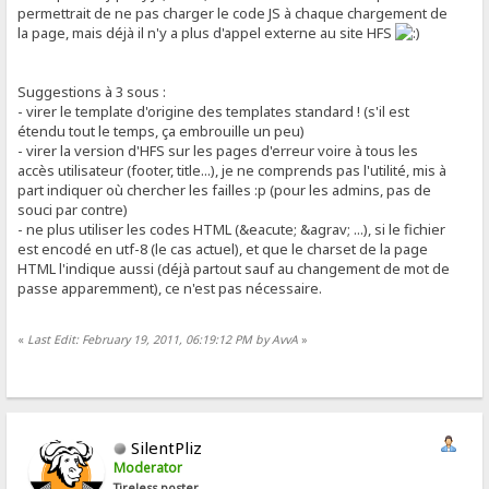
permettrait de ne pas charger le code JS à chaque chargement de
la page, mais déjà il n'y a plus d'appel externe au site HFS
Suggestions à 3 sous :
- virer le template d'origine des templates standard ! (s'il est
étendu tout le temps, ça embrouille un peu)
- virer la version d'HFS sur les pages d'erreur voire à tous les
accès utilisateur (footer, title...), je ne comprends pas l'utilité, mis à
part indiquer où chercher les failles :p (pour les admins, pas de
souci par contre)
- ne plus utiliser les codes HTML (&eacute; &agrav; ...), si le fichier
est encodé en utf-8 (le cas actuel), et que le charset de la page
HTML l'indique aussi (déjà partout sauf au changement de mot de
passe apparemment), ce n'est pas nécessaire.
«
Last Edit: February 19, 2011, 06:19:12 PM by AvvA
»
SilentPliz
Moderator
Tireless poster