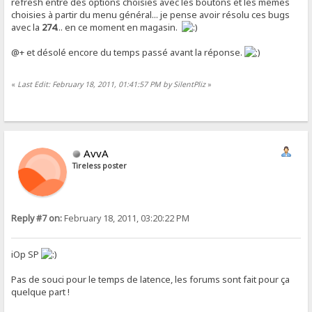
refresh entre des options choisies avec les boutons et les mêmes
choisies à partir du menu général... je pense avoir résolu ces bugs
avec la
274
... en ce moment en magasin.
@+ et désolé encore du temps passé avant la réponse.
«
Last Edit: February 18, 2011, 01:41:57 PM by SilentPliz
»
AvvA
Tireless poster
Reply #7 on:
February 18, 2011, 03:20:22 PM
iOp SP
Pas de souci pour le temps de latence, les forums sont fait pour ça
quelque part !