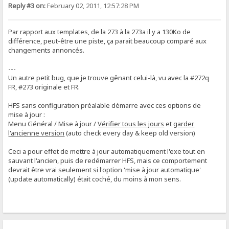
Reply #3 on:
February 02, 2011, 12:57:28 PM
Par rapport aux templates, de la 273 à la 273a il y a 130Ko de
différence, peut-être une piste, ça parait beaucoup comparé aux
changements annoncés.
---
Un autre petit bug, que je trouve gênant celui-là, vu avec la #272q
FR, #273 originale et FR.
HFS sans configuration préalable démarre avec ces options de
mise à jour :
Menu Général / Mise à jour /
Vérifier tous les jours
et
garder
l'ancienne version
(auto check every day & keep old version)
Ceci a pour effet de mettre à jour automatiquement l'exe tout en
sauvant l'ancien, puis de redémarrer HFS, mais ce comportement
devrait être vrai seulement si l'option 'mise à jour automatique'
(update automatically) était coché, du moins à mon sens.