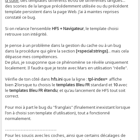
la suite
, des templates différents et/ou de différentes langues...
des scories de la langue précédemment utilisée ou du précédent
template persistent dans la page Web. J'ai à maintes reprises
constaté ce bug.
Si on relance l'ensemble
HFS + Navigateur
, le template choisi
retrouve son intégrité.
Je pense à un problème dans la gestion du cache ou à un bug
dans la procédure qui gère la section
[+special:strings]
... mais cela
dépasse mes compétences.
De plus, je soupçonne que ce phénomène se révèle uniquement
localement. Il faudra que je teste avec Mars en utilisation "réelle".
Vérifie de ton côté dans
hfs.ini
que la ligne :
tpl-index=
affiche
bien
2
lorsque tu choisis le
templates Bleu FR
standard et
10
avec
le
templates Bleu FR étendu
; et qu'au lancement de HFS tout soit
correct.
Pour moi à part le bug du "franglais" (finalement inexistant lorsque
l'on à choisi son template d'utilisation), tout a fonctionné
normalement.
---------------------------------
Pour les soucis avec les coches, ainsi que certains décalages de