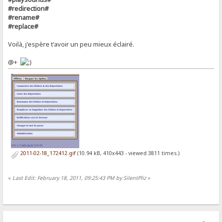
#redirection#
#rename#
#replace#
Voilà, j'espère t'avoir un peu mieux éclairé.
@+
2011-02-18_172412.gif
(10.94 kB, 410x443 - viewed 3811 times.)
«
Last Edit: February 18, 2011, 09:25:43 PM by SilentPliz
»