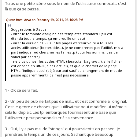
Tu as une petite icône sous le nom de l'utilisateur connecté... c'est
là que ça se passe...
Quote from: AvvA on February 19, 2011, 06:16:28 PM
Suggestions à 3 sous :
- virer le template d'origine des templates standard ! (s'il est
étendu tout le temps, ça embrouille un peu)
- virer la version d'HFS sur les pages d'erreur voire à tous les
accès utilisateur (footer, title...), je ne comprends pas l'utilité, mis à
part indiquer où chercher les failles :p (pour les admins, pas de
souci par contre)
- ne plus utiliser les codes HTML (&eacute; &agrav; ...), si le fichier
est encodé en utf-8 (le cas actuel), et que le charset de la page
HTML l'indique aussi (déjà partout sauf au changement de mot de
passe apparemment), ce n'est pas nécessaire.
1 - OK ce sera fait.
2 - Un peu de pub ne fait pas de mal... et c'est conforme à l'original.
C'est je genre de choses que l'utilisateur peut modifier lui même si
cela lui déplait. Les tpl embarqués fournissent une base que
l'utilisateur peut personnaliser à sa convenance.
3 - Oui, il y a pas mal de "strings" qui pourraient s'en passer... je
prendrais le temps un de ces jours. Sachant que beaucoup