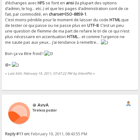
d'échanges avec
HFS
se font en
ansi
(la plupart des options
d'admin, le log... etc..) et que les pages d'administration sont de ce
fait, par commodité, en
charset=ISO-8859-1
.
C'est moins pénible pour le moment de laisser du code
HTML
que
de tester ce qui passe ou ne passe plus en
UTF-8
. C'est un peu
une question de flemme de ma part de refaire le tri de ce qui n'est
plus nécessaire en accentuation
HTML
... et comme l'urgence ne
me saute pas aux yeux... j'ai tendance à remettre...
Bon ça va être froid !
@+
«
Last Edit: February 19, 2011, 07:47:22 PM by SilentPliz
»
AvvA
Tireless poster
Reply #11 on:
February 19, 2011, 08:43:55 PM