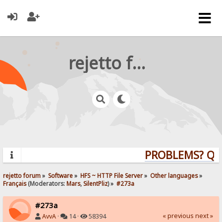
rejetto forum
PROBLEMS? QUES
rejetto forum
»
Software
»
HFS ~ HTTP File Server
»
Other languages
»
Français
(Moderators:
Mars
,
SilentPliz
) »
#273a
#273a
« previous
next »
AvvA
·
14 ·
58394