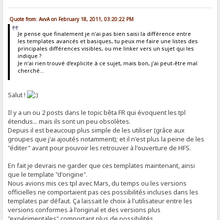
Quote from: AvvA on February 18, 2011, 03:20:22 PM
Je pense que finalement je n'ai pas bien saisi la différence entre
les templates avancés et basiques, tu peux me faire une listes des
principales différences visibles, ou me linker vers un sujet qui les
indique ?
Je n'ai rien trouvé d'explicite à ce sujet, mais bon, j'ai peut-être mal
cherché...
Salut !
Il y a un ou 2 posts dans le topic bêta FR qui évoquent les tpl
étendus... mais ils sont un peu obsolètes.
Depuis il est beaucoup plus simple de les utiliser (grâce aux
groupes que j'ai ajoutés notamment); et il n'est plus la peine de les
"éditer" avant pour pouvoir les retrouver à l'ouverture de HFS.
En fait je devrais ne garder que ces templates maintenant, ainsi
que le template "d'origine".
Nous avions mis ces tpl avec Mars, du temps ou les versions
officielles ne comportaient pas ces possibilités incluses dans les
templates par défaut. Ça laissait le choix à l'utilisateur entre les
versions conformes à l'original et des versions plus
"expérimentales" comportant plus de possibilités.