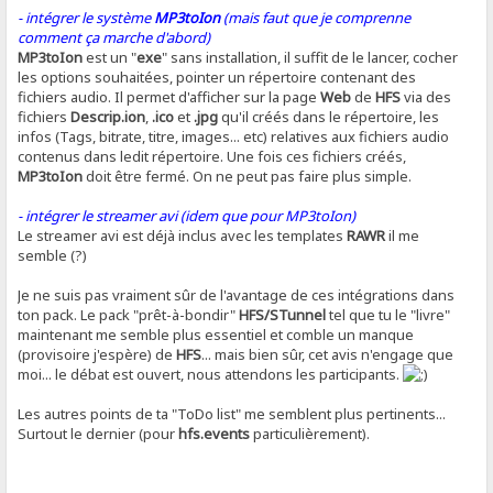
- intégrer le système
MP3toIon
(mais faut que je comprenne
comment ça marche d'abord)
MP3toIon
est un "
exe
" sans installation, il suffit de le lancer, cocher
les options souhaitées, pointer un répertoire contenant des
fichiers audio. Il permet d'afficher sur la page
Web
de
HFS
via des
fichiers
Descrip.ion
,
.ico
et
.jpg
qu'il créés dans le répertoire, les
infos (Tags, bitrate, titre, images... etc) relatives aux fichiers audio
contenus dans ledit répertoire. Une fois ces fichiers créés,
MP3toIon
doit être fermé. On ne peut pas faire plus simple.
- intégrer le streamer avi (idem que pour MP3toIon)
Le streamer avi est déjà inclus avec les templates
RAWR
il me
semble (?)
Je ne suis pas vraiment sûr de l'avantage de ces intégrations dans
ton pack. Le pack "prêt-à-bondir"
HFS/STunnel
tel que tu le "livre"
maintenant me semble plus essentiel et comble un manque
(provisoire j'espère) de
HFS
... mais bien sûr, cet avis n'engage que
moi... le débat est ouvert, nous attendons les participants.
Les autres points de ta "ToDo list" me semblent plus pertinents...
Surtout le dernier (pour
hfs.events
particulièrement).