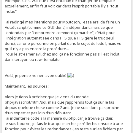
exemple. C'est vrai que c'est enfantin de changer de template
actuellement, enfin faut voir, car dans l'esprit portable il y a "tout
inclus".
J'ai redirigé mes intentions pour Mp3toIon, j'essaierai de faire un
AutoIt script (comme ce GUI donc) indépendant, mais ce que
j'entendais par "comprendre comment ça marche", c'était pour
l'intégration automatisée dans HFS (que HFS gère le truc seul
donc), car une personne en parlait dans le sujet de leduf, mais vu
qu'il n'y a pas encore la procédure...
Pour le streamer avi, chez moi ça ne fonctionne pas s'il est inclut
dans terayon ou rawr template.
Voilà, je pense ne rien avoir oublié
Maintenant, les sources :
Alors je tiens à préciser que je viens du monde
php/javascript/html/sql, mais que j'apprends tout ça sur le tas
depuis quelque chose comme 2 ans. Je ne suis donc pas proche
d'un expert et pas loin d'un débutant.
J'ai indenter le code à la manière du php, car je trouve ça clair.
Je suis bourrin, je fais le truc qui marche, je réfléchis ensuite à une
fonction pour éviter les redondances (les tests sur les fichiers par