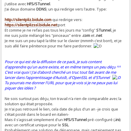
j'utilise avec
HFS/STunnel
.
J'ai deux domaine
DDNS
; un qui redirige vers l'autre. Type:
http://silentpliz.bidule.com
qui redirige vers:
https://silentplizssl.bidule.net
:
port
Et comme je ne refais pas tous les jours ma "config"
STunnel
, je
me suis juste mélangé les "pinceaux" entre
.com
et
.net
Je me suis un peu tapé la tête sur le clavier (mmmh c'est bon!), et je
suis allé faire pénitence pour me faire pardonner.
Pour ce qui est de la diffusion de ce pack, je suis content
d'apprendre qu'un autre existe, et en même temps un peu déçu ^^
C'est vrai quoi ! J'ai d'abord cherché un truc tout fait avant de me
lancer dans l'apprentissage d'AutoIt, d'OpenSSL et d'STunnel
Tu pourrais me donner l'URL pour que je vois si je ne peux pas lui
piquer des idées ?
Ne sois surtout pas déçu, ton travail n'a rien de comparable avec la
solution qui était proposée.
Je n'ai pas retrouvé le lien, cela date de plus d'un an -je crois que
c'était posté dans le board en italien-
Mais il s'agissait simplement d'un
HFS/STunnel
pré-configuré (
.ini
)
avec un certificat unique pour le
SSL
.
Probablement une solution de dépannage, mais certainement pas