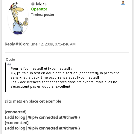
Mars
Operator
Tireless poster
Reply #10 on:
June 12, 2009, 07:54:46 AM
Quote
Pour le [connected] et [+connected] :
Ok, j'ai fait un test en doublant la section [connected], la première
sans +, et la deuxième occurrence avec [+connected]
Les 2 occurrences sont conservés dans hfs.events, mais elles ne
s'exécutent pas en double, excellent
si tu mets en place cet exemple
[connected]
{.add to log| %ip% connected at %time%.}
[+connected]
{.add to log| %ip% connected at %time%.}