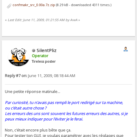
confmakr_src_0.00a.7z.zip
(8.29 kB - downloaded 4311 times.)
«
Last Edit: June 11, 2009, 01:21:55 AM by AvvA
»
SilentPliz
Operator
Tireless poster
Reply #7 on:
June 11, 2009, 08:18:44 AM
Une petite réponse matinale...
Par curiosité, tu n'avais pas rempli le port redirigé sur ta machine,
ou c'était autre chose ?
Les erreurs des uns sont souvent les futures erreurs des autres, si je
peux mieux indiquer pour l'éviter je le ferai.
Non, c'était encore plus bête que ça.
Pour tester ton GUI, je voulais paramétrer avec les réglages que