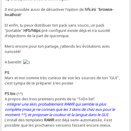
Il est possible aussi de désactiver l'option de
hfs.ini
: "
browse-
localhost
"
Et enfin, tu peux distribuer ton pack sans soucis, un pack
"portable"
HFS/https
pré-configuré existe déjà et n'a suscité
d'objections de la part de quiconque.
Merci encore pour ton partage, j'attends les évolutions avec
curiosité!
A bientôt!
PS
Mars et moi somme très curieux de voir les sources de ton "GUI",
c'est sympa de te préparer à les poster.
PS bis
(^^)
A propos des trois premiers points de ta "ToDo list"
- intégrer une skin, probablement RAWR qui semble la plus
complète (mais je ne connais que les 3 skins de chez eux pour le
moment ^^), et proposer la couleur et la langue dans le GUI.
L'install des templates
RAWR
est déjà semi-automatisée, il est
possible que les prochaines versions fassent encore mieux.