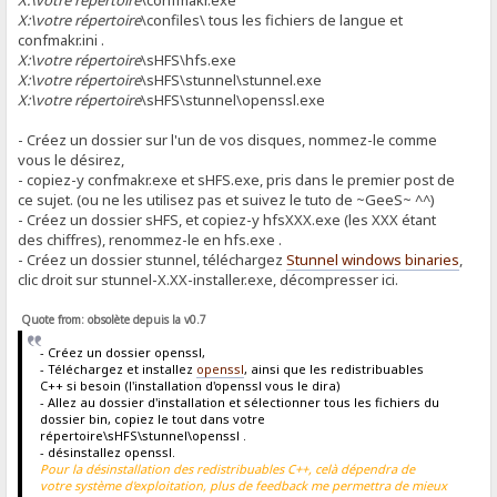
X:\votre répertoire
\confmakr.exe
X:\votre répertoire
\confiles\ tous les fichiers de langue et
confmakr.ini .
X:\votre répertoire
\sHFS\hfs.exe
X:\votre répertoire
\sHFS\stunnel\stunnel.exe
X:\votre répertoire
\sHFS\stunnel\openssl.exe
- Créez un dossier sur l'un de vos disques, nommez-le comme
vous le désirez,
- copiez-y confmakr.exe et sHFS.exe, pris dans le premier post de
ce sujet. (ou ne les utilisez pas et suivez le tuto de ~GeeS~ ^^)
- Créez un dossier sHFS, et copiez-y hfsXXX.exe (les XXX étant
des chiffres), renommez-le en hfs.exe .
- Créez un dossier stunnel, téléchargez
Stunnel windows binaries
,
clic droit sur stunnel-X.XX-installer.exe, décompresser ici.
Quote from: obsolète depuis la v0.7
- Créez un dossier openssl,
- Téléchargez et installez
openssl
, ainsi que les redistribuables
C++ si besoin (l'installation d'openssl vous le dira)
- Allez au dossier d'installation et sélectionner tous les fichiers du
dossier bin, copiez le tout dans votre
répertoire\sHFS\stunnel\openssl .
- désinstallez openssl.
Pour la désinstallation des redistribuables C++, celà dépendra de
votre système d'exploitation, plus de feedback me permettra de mieux