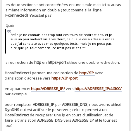
les deux sections sont concaténées en une seule mais ici tu auras
la même information en double ( tout comme si la ligne
[+connected]
n'existait pas)
Quote
Enfin je ne connais pas trop tout ces trucs de redirections, et je
suis un peu méfiant vis à vis d'eux, ce que je dis au dessus est ce
que j'ai constaté avec mes quelques tests, mais je ne peux pas
dire que j'ai tout compris, ce n'est pas le cas ^^
la redirection de
http
en
https+port
utilise une double redirection.
Host/Redirect1
permet une redirection de
http://IP
avec
translation d'adresse vers
https://IP+port
en apparence:
http://ADRESSE_IP/
vers
https://ADRESSE_IP:44300/
par exemple.
pour remplacer
ADRESSE_IP
par
ADRESSE_DNS
, nous avons utilisé
DynDNS
qui est actif sur le pc serveur, celui-ci permet à un
Host/Redirect
de recupérer une ip en cours d'utilisation, et de
faire la translation
ADRESSE_DNS
vers
ADRESSE_IP
et le tour est
joué