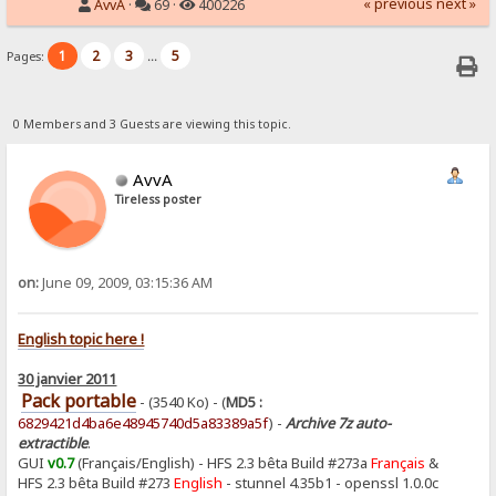
« previous
next »
AvvA
·
69 ·
400226
1
2
3
5
Pages:
...
0 Members and 3 Guests are viewing this topic.
AvvA
Tireless poster
on:
June 09, 2009, 03:15:36 AM
English topic here !
30 janvier 2011
Pack portable
- (3540 Ko) - (
MD5 :
6829421d4ba6e48945740d5a83389a5f
) -
Archive 7z auto-
extractible
.
GUI
v0.7
(Français/English) - HFS 2.3 bêta Build #273a
Français
&
HFS 2.3 bêta Build #273
English
- stunnel 4.35b1 - openssl 1.0.0c