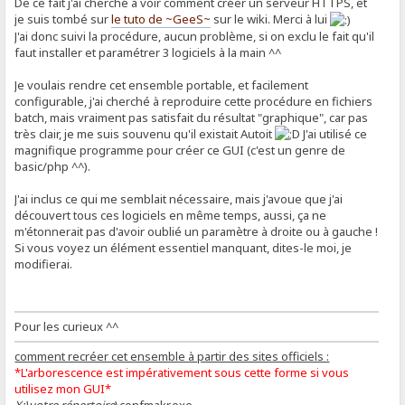
De ce fait j'ai cherché à voir comment créer un serveur HTTPS, et
je suis tombé sur
le tuto de ~GeeS~
sur le wiki. Merci à lui
J'ai donc suivi la procédure, aucun problème, si on exclu le fait qu'il
faut installer et paramétrer 3 logiciels à la main ^^
Je voulais rendre cet ensemble portable, et facilement
configurable, j'ai cherché à reproduire cette procédure en fichiers
batch, mais vraiment pas satisfait du résultat "graphique", car pas
très clair, je me suis souvenu qu'il existait Autoit
J'ai utilisé ce
magnifique programme pour créer ce GUI (c'est un genre de
basic/php ^^).
J'ai inclus ce qui me semblait nécessaire, mais j'avoue que j'ai
découvert tous ces logiciels en même temps, aussi, ça ne
m'étonnerait pas d'avoir oublié un paramètre à droite ou à gauche !
Si vous voyez un élément essentiel manquant, dites-le moi, je
modifierai.
Pour les curieux ^^
comment recréer cet ensemble à partir des sites officiels :
*L'arborescence est impérativement sous cette forme si vous
utilisez mon GUI*