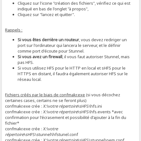
Cliquez sur l'icone "création des fichiers", vérifiez ce qui est
indiqué en bas de l'onglet "à propos",
Cliquez sur "lancez et quitter".
Rappels :
Si vous êtes derrière un routeur
, vous devez rediriger un
port sur l'ordinateur qui lancera le serveur, et le définir
comme port d'écoute pour Stunnel.
Si vous avez un firewall
, il vous faut autoriser Stunnel, mais
pas HFS.
Si vous utilisez HFS pour le HTTP en local et sHFS pour le
HTTPS en distant, il faudra également autoriser HFS sur le
réseau local.
Fichiers créés par le biais de confmakr.exe
(si vous décochez
certaines cases, certains ne se feront plus)
confmakr.exe crée :
X:\votre répertoire
\sHFS\hfs.ini
confmakr.exe crée :
X:\votre répertoire
\sHFS\hfs.events *avec
confirmation pour l'écrasement et possibilité d'ajouter à la fin du
fichier*
confmakr.exe crée :
X:\votre
répertoire
\sHFS\stunnel\hfstunel.conf
confmakr.exe crée :
X:\votre répertoire
\sHFS\stunnel\pem.conf