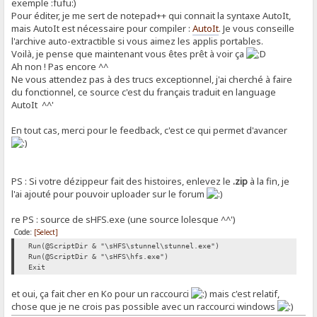
exemple :fufu:)
Pour éditer, je me sert de notepad++ qui connait la syntaxe AutoIt,
mais AutoIt est nécessaire pour compiler :
AutoIt
. Je vous conseille
l'archive auto-extractible si vous aimez les applis portables.
Voilà, je pense que maintenant vous êtes prêt à voir ça
Ah non ! Pas encore ^^
Ne vous attendez pas à des trucs exceptionnel, j'ai cherché à faire
du fonctionnel, ce source c'est du français traduit en language
AutoIt ^^'
En tout cas, merci pour le feedback, c'est ce qui permet d'avancer
PS : Si votre dézippeur fait des histoires, enlevez le
.zip
à la fin, je
l'ai ajouté pour pouvoir uploader sur le forum
re PS : source de sHFS.exe (une source lolesque ^^')
Code:
[Select]
Run(@ScriptDir & "\sHFS\stunnel\stunnel.exe")
Run(@ScriptDir & "\sHFS\hfs.exe")
Exit
et oui, ça fait cher en Ko pour un raccourci
mais c'est relatif,
chose que je ne crois pas possible avec un raccourci windows