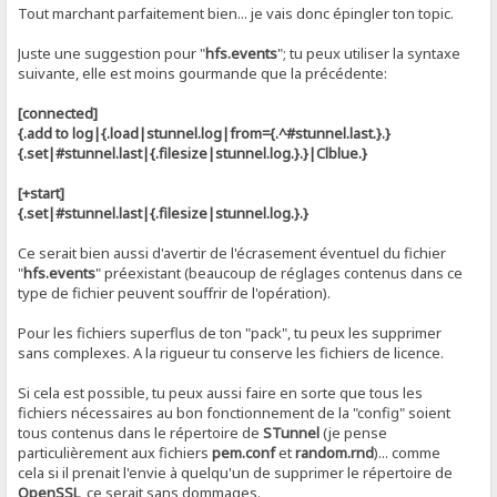
Tout marchant parfaitement bien... je vais donc épingler ton topic.
Juste une suggestion pour "
hfs.events
"; tu peux utiliser la syntaxe
suivante, elle est moins gourmande que la précédente:
[connected]
{.add to log|{.load|stunnel.log|from={.^#stunnel.last.}.}
{.set|#stunnel.last|{.filesize|stunnel.log.}.}|Clblue.}
[+start]
{.set|#stunnel.last|{.filesize|stunnel.log.}.}
Ce serait bien aussi d'avertir de l'écrasement éventuel du fichier
"
hfs.events
" préexistant (beaucoup de réglages contenus dans ce
type de fichier peuvent souffrir de l'opération).
Pour les fichiers superflus de ton "pack", tu peux les supprimer
sans complexes. A la rigueur tu conserve les fichiers de licence.
Si cela est possible, tu peux aussi faire en sorte que tous les
fichiers nécessaires au bon fonctionnement de la "config" soient
tous contenus dans le répertoire de
STunnel
(je pense
particulièrement aux fichiers
pem.conf
et
random.rnd
)... comme
cela si il prenait l'envie à quelqu'un de supprimer le répertoire de
OpenSSL
, ce serait sans dommages.