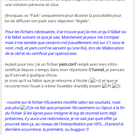
une solution pérenne et sûre.
J'évoquais ce "Pack" uniquement pour illustrer la possibilité pour
toi de diffuser ton pack sans objection "légale".
Pour les fichiers nécessaires, il se trouve que j'ai mis ce qu'il fallait où
il le fallait suivant ce que je sais. Maintenant je peux me tromper,
mais il me semble que random.rnd (usuellement mis sur C:\ sous le
nom .rnd), et pem.conf ne servent qu'une fois, lors de l'élaboration
de la clef et du certificat par openssl.exe.
Autant pour moi. J'ai un fichier
pem.conf
rempli avec mes infos-
certificat depuis x temps dans mon répertoire
STunnel
, je pensais
qu'il servait à quelque chose.
Je crois qu'il va falloir que je retourne à l'école (
) et que je
ressorte mon fouet à crème fouettée chantilly (miam!
)
- routine sur le fichier hfs.events modifié selon tes souhaits, mais
pas plus
Je ne fais que proposer l'écrasement ou l'ajout à la fin
du fichier. Si les lignes pour intégrer le log de stunnel sont déjà
présentes, il y aura une redondance, je ne sais pas quel effet ça
pourrait faire ça, au niveau de l'interprétation par HFS... (il prend la
dernière occurrence, la première, ou buggue ?)