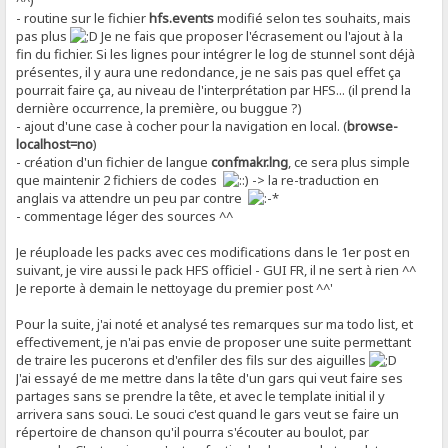
- routine sur le fichier
hfs.events
modifié selon tes souhaits, mais
pas plus
Je ne fais que proposer l'écrasement ou l'ajout à la
fin du fichier. Si les lignes pour intégrer le log de stunnel sont déjà
présentes, il y aura une redondance, je ne sais pas quel effet ça
pourrait faire ça, au niveau de l'interprétation par HFS... (il prend la
dernière occurrence, la première, ou buggue ?)
- ajout d'une case à cocher pour la navigation en local. (
browse-
localhost=no
)
- création d'un fichier de langue
confmakr.lng
, ce sera plus simple
que maintenir 2 fichiers de codes
-> la re-traduction en
anglais va attendre un peu par contre
- commentage léger des sources ^^
Je réuploade les packs avec ces modifications dans le 1er post en
suivant, je vire aussi le pack HFS officiel - GUI FR, il ne sert à rien ^^
Je reporte à demain le nettoyage du premier post ^^'
Pour la suite, j'ai noté et analysé tes remarques sur ma todo list, et
effectivement, je n'ai pas envie de proposer une suite permettant
de traire les pucerons et d'enfiler des fils sur des aiguilles
J'ai essayé de me mettre dans la tête d'un gars qui veut faire ses
partages sans se prendre la tête, et avec le template initial il y
arrivera sans souci. Le souci c'est quand le gars veut se faire un
répertoire de chanson qu'il pourra s'écouter au boulot, par