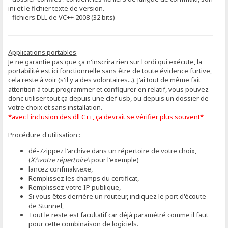
ini et le fichier texte de version.
- fichiers DLL de VC++ 2008 (32 bits)
Applications portables
Je ne garantie pas que ça n'inscrira rien sur l'ordi qui exécute, la
portabilité est ici fonctionnelle sans être de toute évidence furtive,
cela reste à voir (s'il y a des volontaires...). J'ai tout de même fait
attention à tout programmer et configurer en relatif, vous pouvez
donc utiliser tout ça depuis une clef usb, ou depuis un dossier de
votre choix et sans installation.
*avec l'inclusion des dll C++, ça devrait se vérifier plus souvent*
Procédure d'utilisation :
dé-7zippez l'archive dans un répertoire de votre choix,
(
X:\votre répertoire\
pour l'exemple)
lancez confmakr.exe,
Remplissez les champs du certificat,
Remplissez votre IP publique,
Si vous êtes derrière un routeur, indiquez le port d'écoute
de Stunnel,
Tout le reste est facultatif car déjà paramétré comme il faut
pour cette combinaison de logiciels.