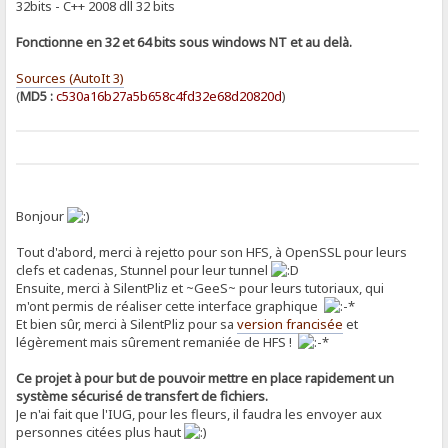
32bits - C++ 2008 dll 32 bits
Fonctionne en 32 et 64 bits sous windows NT et au delà.
Sources (AutoIt 3)
(
MD5 :
c530a16b27a5b658c4fd32e68d20820d
)
Bonjour
Tout d'abord, merci à rejetto pour son HFS, à OpenSSL pour leurs
clefs et cadenas, Stunnel pour leur tunnel
Ensuite, merci à SilentPliz et ~GeeS~ pour leurs tutoriaux, qui
m'ont permis de réaliser cette interface graphique
Et bien sûr, merci à SilentPliz pour sa
version francisée
et
légèrement mais sûrement remaniée de HFS !
Ce projet à pour but de pouvoir mettre en place rapidement un
système sécurisé de transfert de fichiers.
Je n'ai fait que l'IUG, pour les fleurs, il faudra les envoyer aux
personnes citées plus haut