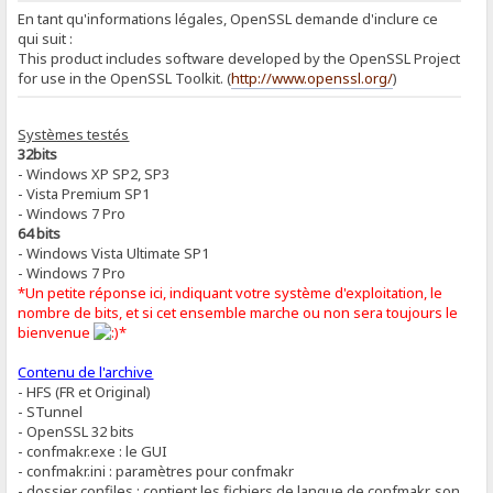
En tant qu'informations légales, OpenSSL demande d'inclure ce
qui suit :
This product includes software developed by the OpenSSL Project
for use in the OpenSSL Toolkit. (
http://www.openssl.org/
)
Systèmes testés
32bits
- Windows XP SP2, SP3
- Vista Premium SP1
- Windows 7 Pro
64 bits
- Windows Vista Ultimate SP1
- Windows 7 Pro
*Un petite réponse ici, indiquant votre système d'exploitation, le
nombre de bits, et si cet ensemble marche ou non sera toujours le
bienvenue
*
Contenu de l'archive
- HFS (FR et Original)
- STunnel
- OpenSSL 32 bits
- confmakr.exe : le GUI
- confmakr.ini : paramètres pour confmakr
- dossier confiles : contient les fichiers de langue de confmakr, son