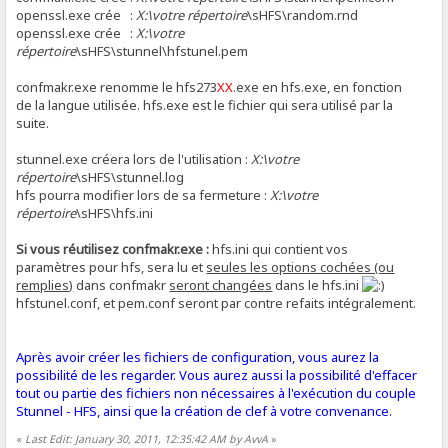
openssl.exe crée :
X:\votre répertoire
\sHFS\random.rnd
openssl.exe crée :
X:\votre
répertoire
\sHFS\stunnel\hfstunel.pem
confmakr.exe renomme le hfs273
XX
.exe en hfs.exe, en fonction
de la langue utilisée. hfs.exe est le fichier qui sera utilisé par la
suite.
stunnel.exe créera lors de l'utilisation :
X:\votre
répertoire
\sHFS\stunnel.log
hfs pourra modifier lors de sa fermeture :
X:\votre
répertoire
\sHFS\hfs.ini
Si vous réutilisez confmakr.exe :
hfs.ini qui contient vos
paramètres pour hfs, sera lu et
seules les options cochées (ou
remplies)
dans confmakr
seront changées
dans le hfs.ini
hfstunel.conf, et pem.conf seront par contre refaits intégralement.
Après avoir créer les fichiers de configuration, vous aurez la
possibilité de les regarder. Vous aurez aussi la possibilité d'effacer
tout ou partie des fichiers non nécessaires à l'exécution du couple
Stunnel - HFS, ainsi que la création de clef à votre convenance.
«
Last Edit: January 30, 2011, 12:35:42 AM by AvvA
»