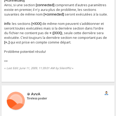
[+connected]
Ainsi, si une section
[connected]
comprenant d'autres paramètres
existe en premier, il n'y aura plus de problème, les sections
suivantes de même nom
[+connected]
seront exécutées à la suite.
info
: les sections
[+XXX]
de même nom peuvent s'additionner et
seront toutes exécutées mais si la dernière section dans l'ordre
du fichier ne contient pas de
+
(
[XXX]
), seule cette dernière sera
exécutée. C'est toujours la dernière section ne comportant pas de
[+..]
qui est prise en compte comme départ.
Problème potentiel résolu!
++
«
Last Edit: June 11, 2009, 11:39:01 AM by SilentPliz
»
AvvA
Tireless poster