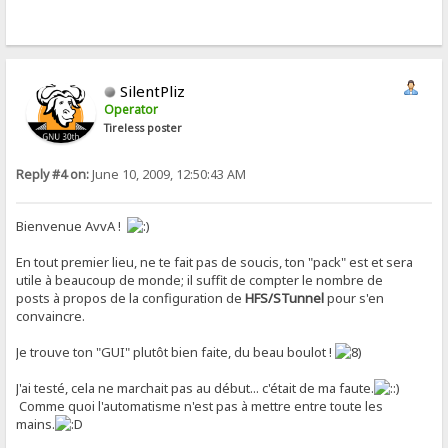
SilentPliz
Operator
Tireless poster
Reply #4 on:
June 10, 2009, 12:50:43 AM
Bienvenue AvvA !
En tout premier lieu, ne te fait pas de soucis, ton "pack" est et sera
utile à beaucoup de monde; il suffit de compter le nombre de
posts à propos de la configuration de
HFS/STunnel
pour s'en
convaincre.
Je trouve ton "GUI" plutôt bien faite, du beau boulot !
J'ai testé, cela ne marchait pas au début... c'était de ma faute.
Comme quoi l'automatisme n'est pas à mettre entre toute les
mains.