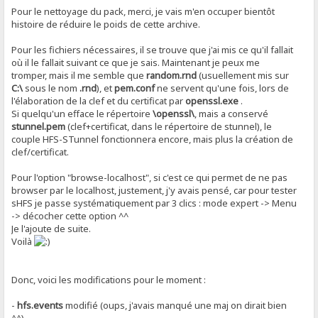
Pour le nettoyage du pack, merci, je vais m'en occuper bientôt
histoire de réduire le poids de cette archive.
Pour les fichiers nécessaires, il se trouve que j'ai mis ce qu'il fallait
où il le fallait suivant ce que je sais. Maintenant je peux me
tromper, mais il me semble que
random.rnd
(usuellement mis sur
C:\
sous le nom
.rnd
), et
pem.conf
ne servent qu'une fois, lors de
l'élaboration de la clef et du certificat par
openssl.exe
.
Si quelqu'un efface le répertoire
\openssl\
, mais a conservé
stunnel.pem
(clef+certificat, dans le répertoire de stunnel), le
couple HFS-STunnel fonctionnera encore, mais plus la création de
clef/certificat.
Pour l'option "browse-localhost", si c'est ce qui permet de ne pas
browser par le localhost, justement, j'y avais pensé, car pour tester
sHFS je passe systématiquement par 3 clics : mode expert -> Menu
-> décocher cette option ^^
Je l'ajoute de suite.
Voilà
Donc, voici les modifications pour le moment :
-
hfs.events
modifié (oups, j'avais manqué une maj on dirait bien
^^)