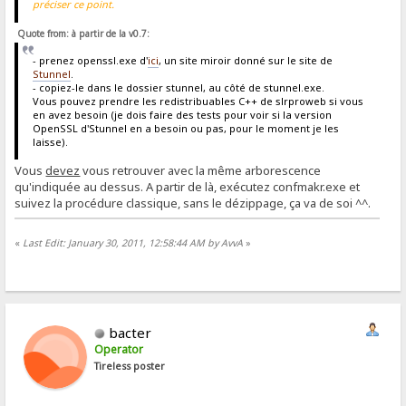
préciser ce point.
Quote from: à partir de la v0.7:
- prenez openssl.exe d'
ici
, un site miroir donné sur le site de
Stunnel
.
- copiez-le dans le dossier stunnel, au côté de stunnel.exe.
Vous pouvez prendre les redistribuables C++ de slrproweb si vous
en avez besoin (je dois faire des tests pour voir si la version
OpenSSL d'Stunnel en a besoin ou pas, pour le moment je les
laisse).
Vous
devez
vous retrouver avec la même arborescence
qu'indiquée au dessus. A partir de là, exécutez confmakr.exe et
suivez la procédure classique, sans le dézippage, ça va de soi ^^.
«
Last Edit: January 30, 2011, 12:58:44 AM by AvvA
»
bacter
Operator
Tireless poster