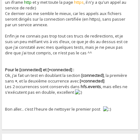
un iframe
http
et y met toute la page
https
, il n'y a qu'un appel au
service de redir.)
Ce dernier cas me semble le mieux, car les appels aux fichiers
seront dirigés sur la connection certifiée (en https), sans passer
par un service annexe.
Enfin je ne connais pas trop tout ces trucs de redirections, et je
suis un peu méfiant vis à vis d'eux, ce que je dis au dessus est ce
que j'ai constaté avec mes quelques tests, mais je ne peux pas
dire que j'ai tout compris, ce n'est pas le cas ^^
Pour le [connected] et [+connected] :
Ok, j'ai fait un test en doublant la section
[connected]
, la première
sans
+
, et la deuxième occurrence avec
[+connected]
Les 2 occurrences sont conservés dans
hfs.events
, mais elles ne
s'exécutent pas en double, excellent
Bon aller... c'est l'heure de nettoyer le premier post