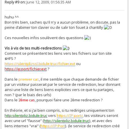
Reply #9 on:
June 12, 2009, 01:56:35 AM
huhu ^^
Bon très bien, saches qu'il n'y a aucun problème, on discute, pas la
peine d'abimer ton clavier ou de salir ton fouet à chantilly
Ces nouvelles infos soulèvent des questions
Vis à vis de tes multi-redirections
Comment se présentent tes liens vers tes fichiers sur ton site
s
HFS ?
https://silentplizssl.bidule.truc/fichier.ext
ou
https://ip:port/fichier.ext
?
Dans le
premier cas
, il me semble que chaque demande de fichier
par un visiteur passerait par le service de redirection, leur donnant
ainsi une liste de liens biens explicites vers ce que tu partages,
non ? (par le biais des urls)
Dans le
2ème cas
, pourquoi faire une 2ème redirection ?
En théorie, et si j'ai bien compris, si tu rediriges uniquement ton
http:silentpliz.bidule.truc
vers
https://IP:port/
, tes visiteurs seront
avec une url "fausse" (
http://silentpliz.bidule.truc
), et avec des
liens internes "vrai" (
https://IP:Port
). (le service de redirection créé