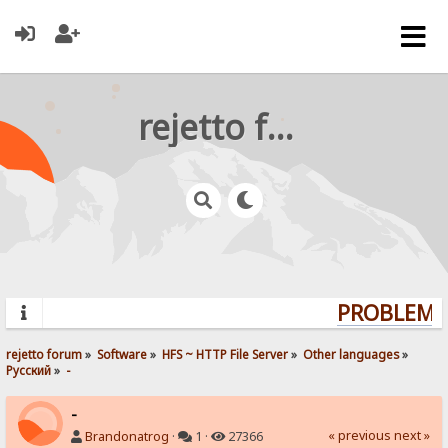
rejetto forum
PROBLEMS?
rejetto forum
»
Software
»
HFS ~ HTTP File Server
»
Other languages
»
Pусский
»
-
-
« previous
next »
Brandonatrog
·
1 ·
27366