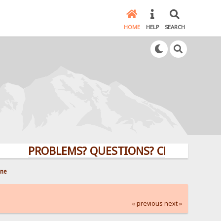
HOME
HELP
SEARCH
PROBLEMS? QUESTIONS? CLICK HERE!
ine
« previous
next »