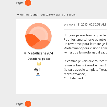
1
Pages:
0 Members and 1 Guest are viewing this topic.
on:
April 18, 2015, 02:32:58 AM
Bonjour, je suis tomber par h
Pour les smartphone et autre 
En revanche pour le reste, je
-Notamment pour visionner me
-Ainsi que le mode visualisatio
Metallicana974
Occasional poster
Et comme je vois que tout ce f
J'aimerai bien résoudre mes 2
(Je suis avec le template Tera
1
Merci d'avance,
Cordialement.
1
Pages: