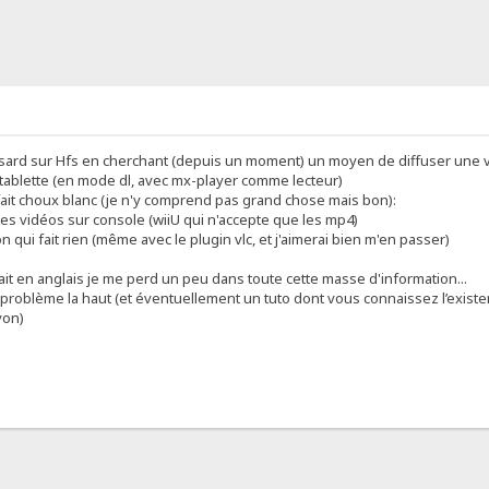
asard sur Hfs en cherchant (depuis un moment) un moyen de diffuser une v
tablette (en mode dl, avec mx-player comme lecteur)
 fait choux blanc (je n'y comprend pas grand chose mais bon):
s vidéos sur console (wiiU qui n'accepte que les mp4)
n qui fait rien (même avec le plugin vlc, et j'aimerai bien m'en passer)
ait en anglais je me perd un peu dans toute cette masse d'information...
 problème la haut (et éventuellement un tuto dont vous connaissez l’existe
yon)