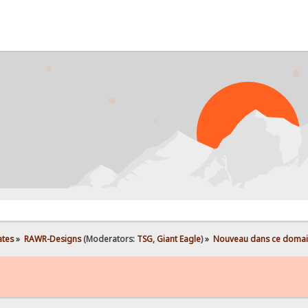
ates
»
RAWR-Designs
(Moderators:
TSG
,
Giant Eagle
) »
Nouveau dans ce doma