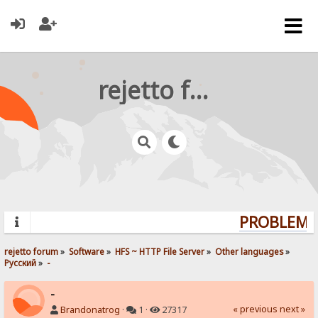
rejetto forum
PROBLEMS?
rejetto forum
»
Software
»
HFS ~ HTTP File Server
»
Other languages
»
Pусский
»
-
-
« previous
next »
Brandonatrog
·
1 ·
27317