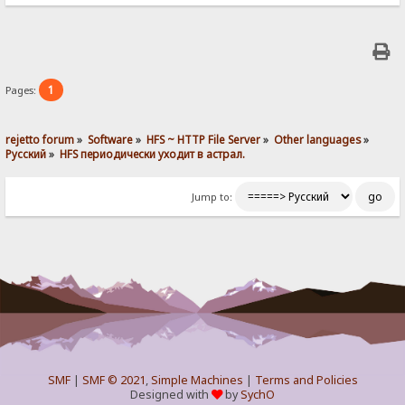
1
Pages:
rejetto forum
»
Software
»
HFS ~ HTTP File Server
»
Other languages
»
Pусский
»
HFS периодически уходит в астрал.
Jump to:
SMF
|
SMF © 2021
,
Simple Machines
|
Terms and Policies
Designed with
by
SychO