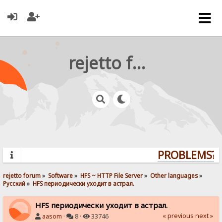
rejetto forum
PROBLEMS? Q
rejetto forum
»
Software
»
HFS ~ HTTP File Server
»
Other languages
»
Pусский
»
HFS периодически уходит в астрал.
HFS периодически уходит в астрал.
« previous
next »
aasom
·
8 ·
33746