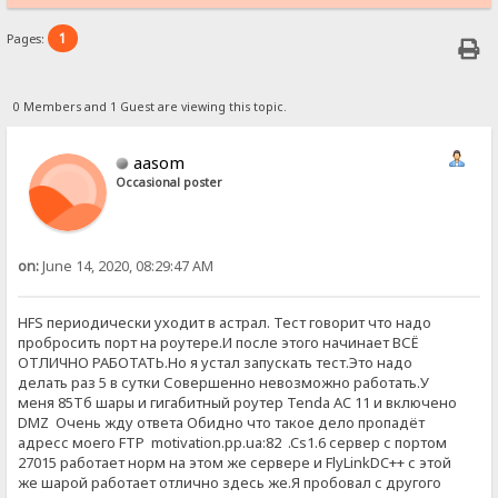
1
Pages:
0 Members and 1 Guest are viewing this topic.
aasom
Occasional poster
on:
June 14, 2020, 08:29:47 AM
HFS периодически уходит в астрал. Тест говорит что надо
пробросить порт на роутере.И после этого начинает ВСЁ
ОТЛИЧНО РАБОТАТЬ.Но я устал запускать тест.Это надо
делать раз 5 в сутки Совершенно невозможно работать.У
меня 85Тб шары и гигабитный роутер Tenda AC 11 и включено
DMZ Очень жду ответа Обидно что такое дело пропадёт
адресс моего FTP motivation.pp.ua:82 .Cs1.6 сервер с портом
27015 работает норм на этом же сервере и FlyLinkDC++ с этой
же шарой работает отлично здесь же.Я пробовал с другого