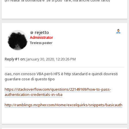
(in realta' la domanda e' se si puo' fare, ma anche come farlo)
rejetto
Administrator
Tireless poster
Reply #1 on:
January 30, 2020, 12:20:26 PM
ciao, non conosco VBA però HFS è http standard e quindi dovresti
guardare cose di questo tipo
https://stackoverflow.com/questions/22149169/how-to-pass-
authentication-credentials-in-vba
http://ramblings.mcpher.com/Home/excelquirks/snippets/basicauth