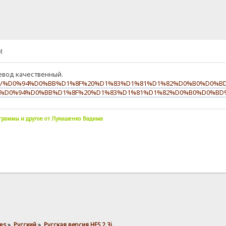
M
евод качественный.
vet.ml/%D0%94%D0%BB%D1%8F%20%D1%83%D1%81%D1%82%D0%B0%D0%
to.org/%D0%94%D0%BB%D1%8F%20%D1%83%D1%81%D1%82%D0%B0%D0%B
граммы и другое от Лукашенко Вадима
es
»
Pусский
»
Русская версия HFS 2.3j