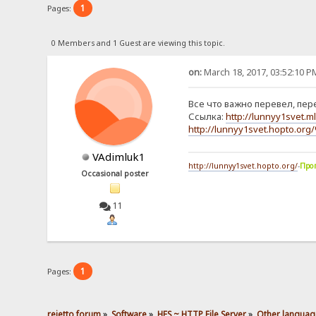
1
Pages:
0 Members and 1 Guest are viewing this topic.
on:
March 18, 2017, 03:52:10 P
Все что важно перевел, пер
Ссылка:
http://lunnyy1s
http://lunnyy1svet.hop
VAdimluk1
http://lunnyy1svet.hopto.org/
-
Про
Occasional poster
11
1
Pages:
rejetto forum
»
Software
»
HFS ~ HTTP File Server
»
Other languag