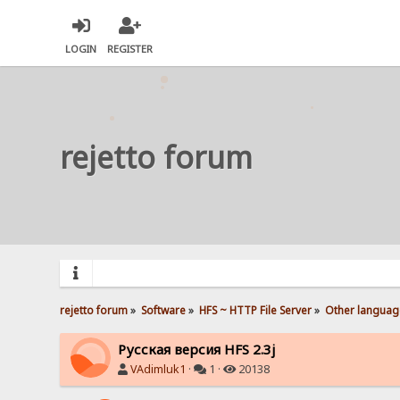
LOGIN
REGISTER
rejetto forum
rejetto forum
»
Software
»
HFS ~ HTTP File Server
»
Other languag
Русская версия HFS 2.3j
VAdimluk1
·
1 ·
20138