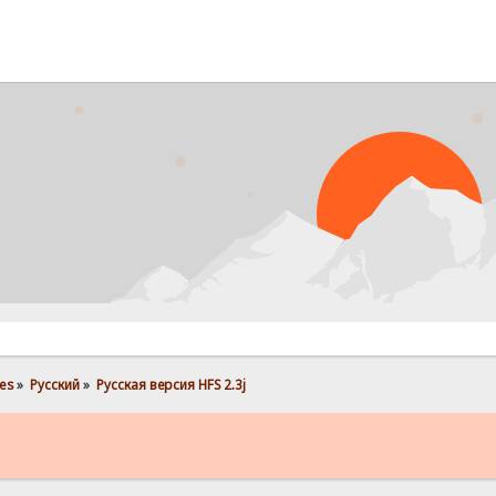
es
»
Pусский
»
Русская версия HFS 2.3j