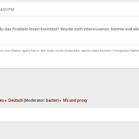
24:50 PM
du das Problem lösen konntest? Würde mich interessieren, könnte evtl ebe
von Daten speichern, die man nicht bräuchte, wenn man keinen Computer hätte
es
»
Deutsch
(Moderator:
bacter
) »
hfs und proxy