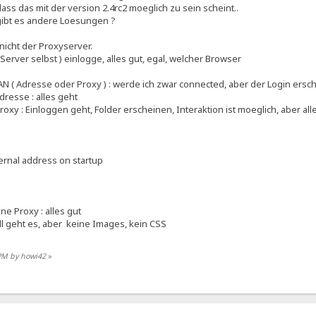
ss das mit der version 2.4rc2 moeglich zu sein scheint..
gibt es andere Loesungen ?
nicht der Proxyserver.
Server selbst ) einlogge, alles gut, egal, welcher Browser
N ( Adresse oder Proxy ) : werde ich zwar connected, aber der Login ersch
dresse : alles geht
oxy : Einloggen geht, Folder erscheinen, Interaktion ist moeglich, aber all
ernal address on startup
ne Proxy : alles gut
ell geht es, aber keine Images, kein CSS
 PM by howi42
»