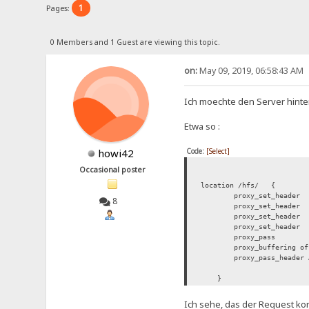
1
Pages:
0 Members and 1 Guest are viewing this topic.
on:
May 09, 2019, 06:58:43 AM
Ich moechte den Server hinter
Etwa so :
Code:
[Select]
howi42
Occasional poster
location /hfs/ {
proxy_set_header 
8
proxy_set_header X-
proxy_set_header X-F
proxy_set_header X-
proxy_pass http:/
proxy_buffering of
proxy_pass_header Au
}
Ich sehe, das der Request ko