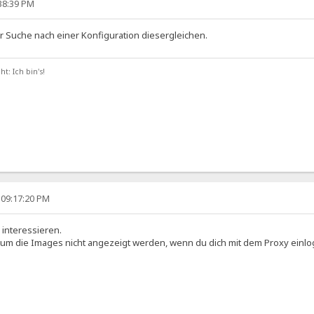
:38:39 PM
er Suche nach einer Konfiguration diesergleichen.
t: Ich bin's!
 09:17:20 PM
 interessieren.
um die Images nicht angezeigt werden, wenn du dich mit dem Proxy einlo