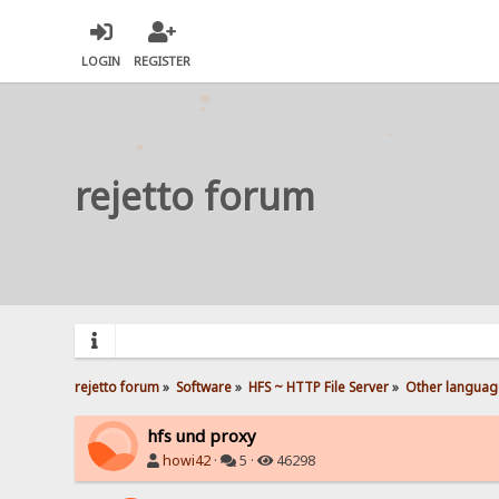
LOGIN
REGISTER
rejetto forum
rejetto forum
»
Software
»
HFS ~ HTTP File Server
»
Other languag
hfs und proxy
howi42
·
5 ·
46298