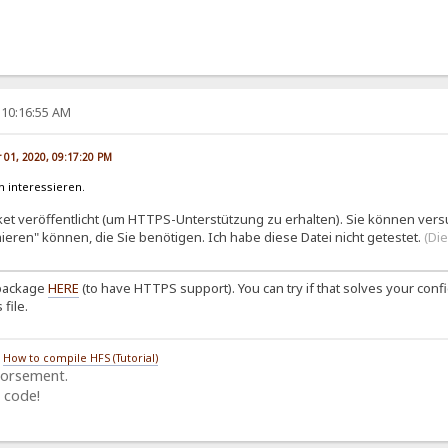
 10:16:55 AM
 01, 2020, 09:17:20 PM
 interessieren.
et veröffentlicht (um HTTPS-Unterstützung zu erhalten). Sie können versu
ahieren" können, die Sie benötigen. Ich habe diese Datei nicht getestet.
(Di
 package
HERE
(to have HTTPS support). You can try if that solves your config
file.
/
How to compile HFS (Tutorial)
dorsement.
 code!