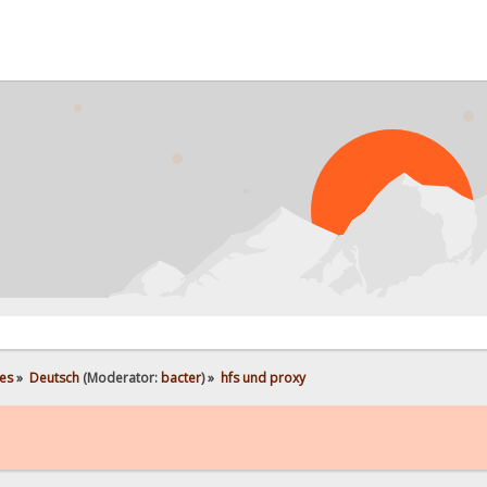
es
»
Deutsch
(Moderator:
bacter
) »
hfs und proxy