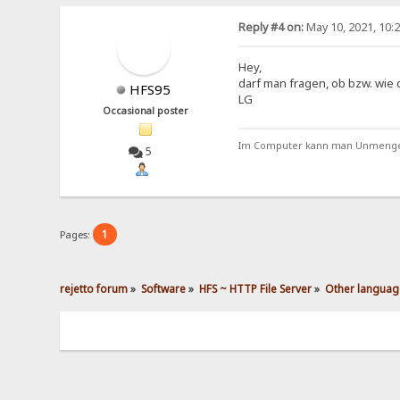
Reply #4 on:
May 10, 2021, 10:
Hey,
darf man fragen, ob bzw. wie 
HFS95
LG
Occasional poster
Im Computer kann man Unmengen 
5
1
Pages:
rejetto forum
»
Software
»
HFS ~ HTTP File Server
»
Other languag