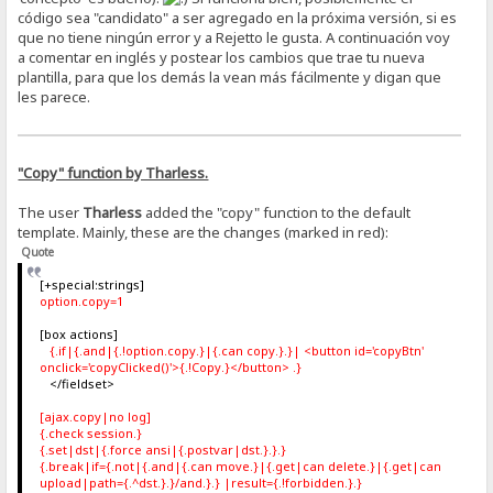
código sea "candidato" a ser agregado en la próxima versión, si es
que no tiene ningún error y a Rejetto le gusta. A continuación voy
a comentar en inglés y postear los cambios que trae tu nueva
plantilla, para que los demás la vean más fácilmente y digan que
les parece.
"Copy" function by Tharless.
The user
Tharless
added the "copy" function to the default
template. Mainly, these are the changes (marked in red):
Quote
[+special:strings]
option.copy=1
[box actions]
{.if|{.and|{.!option.copy.}|{.can copy.}.}| <button id='copyBtn'
onclick='copyClicked()'>{.!Copy.}</button> .}
</fieldset>
[ajax.copy|no log]
{.check session.}
{.set|dst|{.force ansi|{.postvar|dst.}.}.}
{.break|if={.not|{.and|{.can move.}|{.get|can delete.}|{.get|can
upload|path={.^dst.}.}/and.}.} |result={.!forbidden.}.}