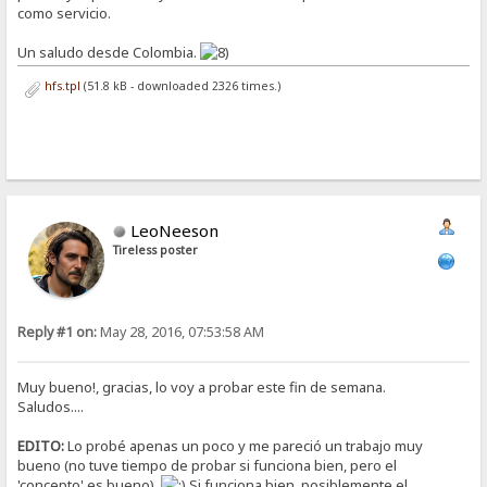
como servicio.
Un saludo desde Colombia.
hfs.tpl
(51.8 kB - downloaded 2326 times.)
LeoNeeson
Tireless poster
Reply #1 on:
May 28, 2016, 07:53:58 AM
Muy bueno!, gracias, lo voy a probar este fin de semana.
Saludos....
EDITO:
Lo probé apenas un poco y me pareció un trabajo muy
bueno (no tuve tiempo de probar si funciona bien, pero el
'concepto' es bueno).
Si funciona bien, posiblemente el