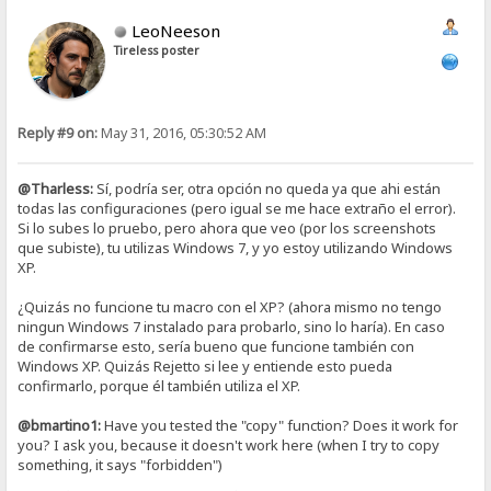
LeoNeeson
Tireless poster
Reply #9 on:
May 31, 2016, 05:30:52 AM
@Tharless:
Sí, podría ser, otra opción no queda ya que ahi están
todas las configuraciones (pero igual se me hace extraño el error).
Si lo subes lo pruebo, pero ahora que veo (por los screenshots
que subiste), tu utilizas Windows 7, y yo estoy utilizando Windows
XP.
¿Quizás no funcione tu macro con el XP? (ahora mismo no tengo
ningun Windows 7 instalado para probarlo, sino lo haría). En caso
de confirmarse esto, sería bueno que funcione también con
Windows XP. Quizás Rejetto si lee y entiende esto pueda
confirmarlo, porque él también utiliza el XP.
@bmartino1:
Have you tested the "copy" function? Does it work for
you? I ask you, because it doesn't work here (when I try to copy
something, it says "forbidden")