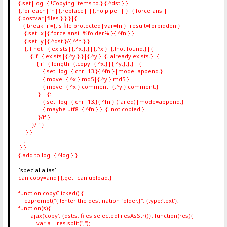
{.set|log|{.!Copying items to.} {.^dst.}.}
{.for each|fn|{.replace|:|{.no pipe||.}|{.force ansi|
{.postvar|files.}.}.}|{:
{.break|if={.is file protected|var=fn.}|result=forbidden.}
{.set|x|{.force ansi|%folder%.}{.^fn.}.}
{.set|y|{.^dst.}/{.^fn.}.}
{.if not |{.exists|{.^x.}.}|{.^x.}: {.!not found.}|{:
{.if|{.exists|{.^y.}.}|{.^y.}: {.!already exists.}|{:
{.if|{.length|{.copy|{.^x.}|{.^y.}.}.} |{:
{.set|log|{.chr|13.}{.^fn.}|mode=append.}
{.move|{.^x.}.md5|{.^y.}.md5.}
{.move|{.^x.}.comment|{.^y.}.comment.}
:} | {:
{.set|log|{.chr|13.}{.^fn.} (failed)|mode=append.}
{.maybe utf8|{.^fn.}.}: {.!not copied.}
:}/if.}
:}/if.}
:}.}
;
:}.}
{.add to log|{.^log.}.}
[special:alias]
can copy=and|{.get|can upload.}
function copyClicked() {
ezprompt("{.!Enter the destination folder.}", {type:'text'},
function(s){
ajax('copy', {dst:s, files:selectedFilesAsStr()}, function(res){
var a = res.split(";");