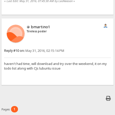
«
Last Edit: May 31, 2016, 07:45:30 AM by LeoNeeson
»
bmartino1
Tireless poster
Reply #10 on:
May 31, 2016, 02:15:14 PM
haven't had time, will download and try over the weekend, it on my
todo list along with CJs lubuntu issue
1
Pages: