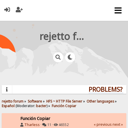
rejetto forum
PROBLEMS? QU
rejetto forum
»
Software
»
HFS ~ HTTP File Server
»
Other languages
»
Español
(Moderator:
bacter
) »
Función Copiar
Función Copiar
« previous
next »
Tharless
·
11 ·
46552