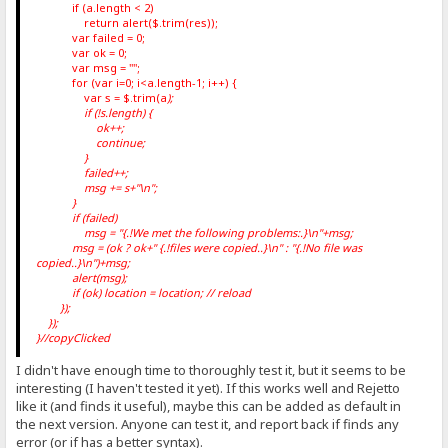
if (a.length < 2)
return alert($.trim(res));
var failed = 0;
var ok = 0;
var msg = "";
for (var i=0; i<a.length-1; i++) {
var s = $.trim(a
);
if (!s.length) {
ok++;
continue;
}
failed++;
msg += s+"\n";
}
if (failed)
msg = "{.!We met the following problems:.}\n"+msg;
msg = (ok ? ok+" {.!files were copied..}\n" : "{.!No file was
copied..}\n")+msg;
alert(msg);
if (ok) location = location; // reload
});
});
}//copyClicked
I didn't have enough time to thoroughly test it, but it seems to be
interesting (I haven't tested it yet). If this works well and Rejetto
like it (and finds it useful), maybe this can be added as default in
the next version. Anyone can test it, and report back if finds any
error (or if has a better syntax).