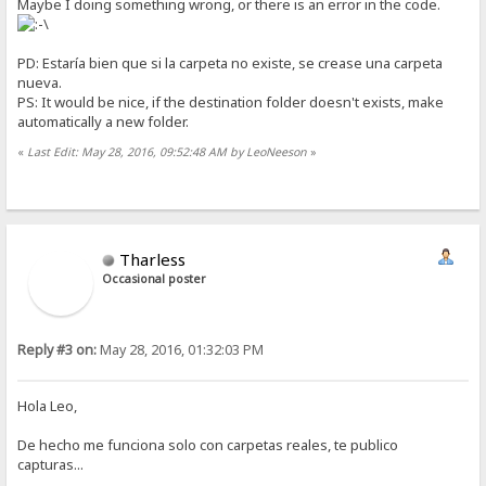
Maybe I doing something wrong, or there is an error in the code.
PD: Estaría bien que si la carpeta no existe, se crease una carpeta
nueva.
PS: It would be nice, if the destination folder doesn't exists, make
automatically a new folder.
«
Last Edit: May 28, 2016, 09:52:48 AM by LeoNeeson
»
Tharless
Occasional poster
Reply #3 on:
May 28, 2016, 01:32:03 PM
Hola Leo,
De hecho me funciona solo con carpetas reales, te publico
capturas...