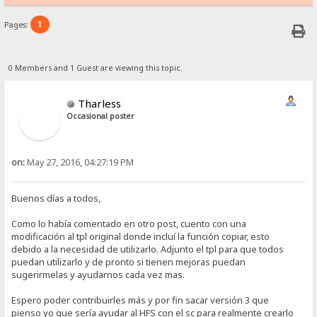
1
Pages:
0 Members and 1 Guest are viewing this topic.
Tharless
Occasional poster
on:
May 27, 2016, 04:27:19 PM
Buenos días a todos,
Como lo había comentado en otro post, cuento con una
modificación al tpl original donde incluí la función copiar, esto
debido a la necesidad de utilizarlo. Adjunto el tpl para que todos
puedan utilizarlo y de pronto si tienen mejoras puedan
sugerirmelas y ayudarnos cada vez mas.
Espero poder contribuirles más y por fin sacar versión 3 que
pienso yo que sería ayudar al HFS con el sc para realmente crearlo