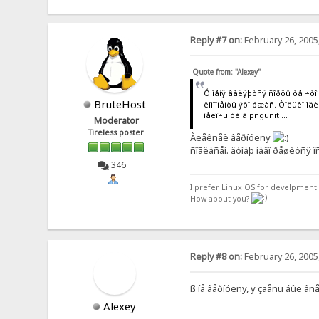
Reply #7 on:
February 26, 2005
Quote from: "Alexey"
Ó ìåíÿ âàëÿþòñÿ ñîðöû òå ÷òî å
BruteHost
êîìïîíåíòû ýòî óæàñ. Òîëüêî îä
ìåëî÷ü òèïà pngunit ...
Moderator
Tireless poster
Àëåêñåè âåðíóëñÿ
ñîãëàñåí. äóìàþ íàäî ðåøèòñÿ 
346
I prefer Linux OS for develpment 
How about you?
Reply #8 on:
February 26, 2005
ß íå âåðíóëñÿ, ÿ çäåñü áûë â
Alexey