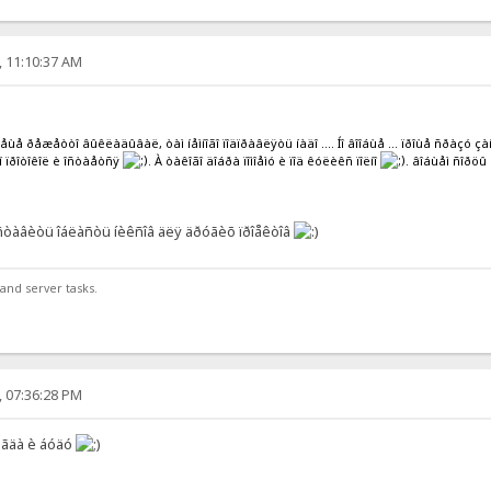
, 11:10:37 AM
ùå ðåæåòòî âûêëàäûâàë, òàì íåìíîãî ïîäïðàâëÿòü íàäî .... Íî âîîáùå ... ïðîùå ñðàçó çà
èí ïðîòîêîë è îñòàåòñÿ
. À òàêîãî äîáðà ïîìîåìó è ïîä êóëèêñ ïîëíî
. âîáùåì ñîðöû
îñòàâèòü îáëàñòü íèêñîâ äëÿ äðóãèõ ïðîåêòîâ
and server tasks.
, 07:36:28 PM
ñåãäà è áóäó