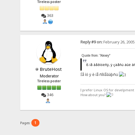
Tireless poster
363
Reply #9 on:
February 26, 2005
Quote from: "Alexey"
ß íå âåðíóëñÿ, ÿ çäåñü áûë 
BruteHost
Íå íó ÿ è íå ñîìíåâàþñü
Moderator
Tireless poster
I prefer Linux OS for develpment 
346
How about you?
1
Pages: