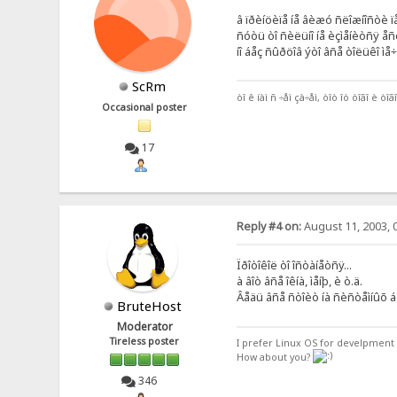
â ïðèíöèïå íå âèæó ñëîæíîñòè 
ñóòü òî ñèëüíî íå èçìåíèòñÿ åñë
íî áåç ñûðöîâ ýòî âñå òîëüêî ì
ScRm
òî ê íàì ñ ÷åì çà÷åì, òîò îò òîãî è òîãî
Occasional poster
17
Reply #4 on:
August 11, 2003, 
Ïðîòîêîë òî îñòàíåòñÿ...
à âîò âñå îêíà, ìåíþ, è ò.ä.
Âåäü âñå ñòîèò íà ñèñòåìíûõ áè
BruteHost
Moderator
Tireless poster
I prefer Linux OS for develpment 
How about you?
346