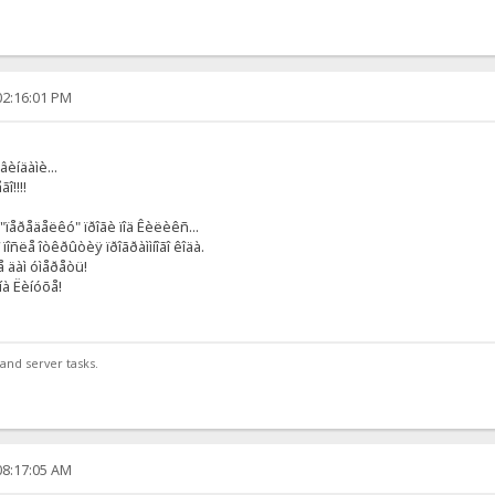
02:16:01 PM
èíäàìè...
î!!!!
ïåðåäåëêó" ïðîãè ïîä Êèëèêñ...
ïîñëå îòêðûòèÿ ïðîãðàììíîãî êîäà.
å äàì óìåðåòü!
íà Ëèíóõå!
and server tasks.
08:17:05 AM