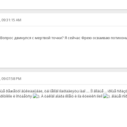
, 09:31:15 AM
 Вопрос двинулся с мертвой точки? Я сейчас Фрею осваиваю потихоньк
, 09:07:58 PM
 ðåæåòòî âûêëàäûâàë, òàì íåìíîãî ïîäïðàâëÿòü íàäî .... Íî âîîáùå ... ïðîùå ñðàç
í ïðîòîêîë è îñòàåòñÿ
. À òàêîãî äîáðà ïîìîåìó è ïîä êóëèêñ ïîëíî
. âîáùåì ñ