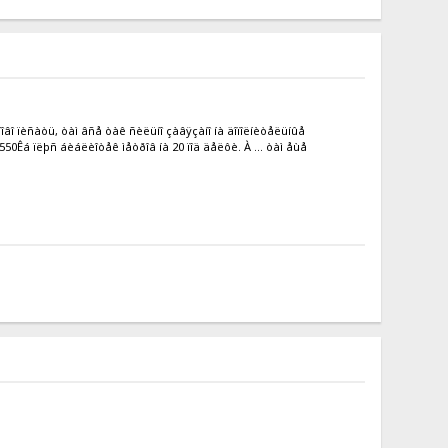
íîâî ïèñàòü, òàì âñå òàê ñèëüíî çàâÿçàíî íà äîïîëíèòåëüíûå
 550Êá ïëþñ áèáëèîòåê ìåòðîâ íà 20 ïîä äåëôè. À ... òàì åùå