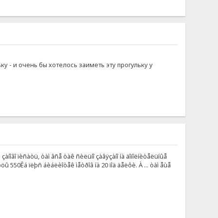
у - и очень бы хотелось заиметь эту прогульку у
ó çàíîâî ïèñàòü, òàì âñå òàê ñèëüíî çàâÿçàíî íà äîïîëíèòåëüíûå
îðöû 550Êá ïëþñ áèáëèîòåê ìåòðîâ íà 20 ïîä äåëôè. À ... òàì åùå