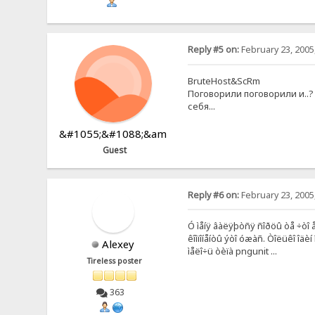
Reply #5 on:
February 23, 2005
BruteHost&ScRm
Поговорили поговорили и..?
себя...
&#1055;&#1088;&am
Guest
Reply #6 on:
February 23, 2005
Ó ìåíÿ âàëÿþòñÿ ñîðöû òå ÷òî åùå
êîìïîíåíòû ýòî óæàñ. Òîëüêî îäè
Alexey
ìåëî÷ü òèïà pngunit ...
Tireless poster
363