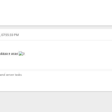
, 07:55:33 PM
âñåãäà è áóäó
and server tasks.