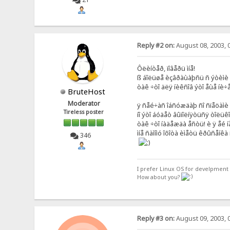
Reply #2 on:
August 08, 2003, 
Ôëèíòåð, ïîâåðü ìíå!
ß áîëüøå èçâðàùàþñü ñ ýòèìè â
òàê ÷òî äëÿ íèêñîâ ýòî åùå íè÷åã
BruteHost
Moderator
ÿ ñåé÷àñ îáñóæäàþ ñî ñïåöàìè "
Tireless poster
íî ýòî áóäåò âûïîëíÿòüñÿ òîëüêî 
òàê ÷òî íàäåæäà åñòü! è ÿ åé í
ìíå ñàìîìó îõîòà èìåòü êðûñåíêà 
346
I prefer Linux OS for develpment 
How about you?
Reply #3 on:
August 09, 2003, 