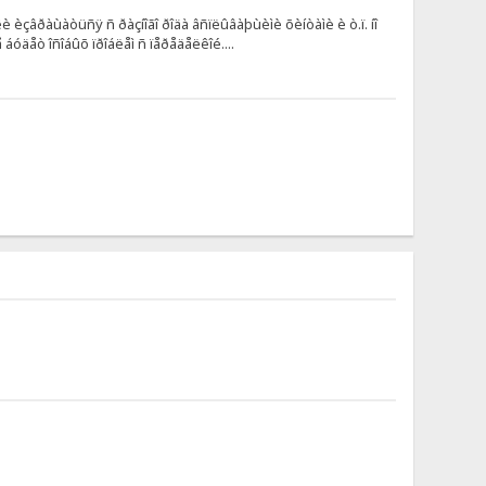
èçâðàùàòüñÿ ñ ðàçíîãî ðîäà âñïëûâàþùèìè õèíòàìè è ò.ï. íî
 áóäåò îñîáûõ ïðîáëåì ñ ïåðåäåëêîé....