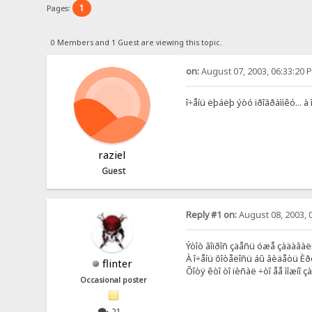
1
Pages:
0 Members and 1 Guest are viewing this topic.
on:
August 07, 2003, 06:33:20 
î÷åíü ëþáëþ ýòó ïðîãðàììêó... à
raziel
Guest
Reply #1 on:
August 08, 2003, 
Ýòîò âîïðîñ çäåñü óæå çàäàâàëñÿ
À î÷åíü õîòåëîñü áû âèäåòü Èðêó
flinter
Õîòÿ êòî òî ïèñàë ÷òî åå ìîæíî ç
Occasional poster
21