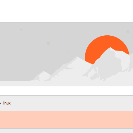
P
»
linux