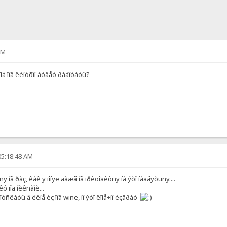
PM
 îíà ïîä ëèíóõîì áóäåò ðàáîòàòü?
05:18:48 AM
 íå ðàç, êàê ÿ ïîíÿë äàæå íå ïðèõîäèòñÿ íà ýòî íàäåÿòüñÿ....
 ïîä íèêñàìè...
àïóñêàòü â ëèíå èç ïîä wine, íî ýòî êîíå÷íî èçâðàò