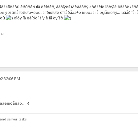
ïåðåäåëàòü êðûñêó ïîä ëèíóêñ, âåðîÿòíî ïðèäåòñÿ äðóãèìè ïóòÿìè ãðàôè÷åñêè 
è ýòî âñå îòêëîþ÷èòü, à ïðîòîêîë òî ïåðåäà÷è íèêóäà íå èçìåíèòñÿ... íàâåðíîå íå
å÷òû
õîòÿ íà ëèíóõ ìåíÿ è íå òÿíåò
 ©...
02:32:06 PM
áëèîòåêàõ... :-)
and server tasks.