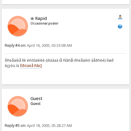
Rapid
Occasional poster
Reply #4 on:
April 16, 2005, 03:33:08 AM
Ïîñëåäíèå ìîè èñõîäíèêè (ïðàâäà íå ñîâñåì ïîñëåäíèõ âåðñèé) ìîæíî
âçÿòü íà
Ïîðòàëå R&Q
Guest
Guest
Reply #5 on:
April 18, 2005, 05:28:27 AM