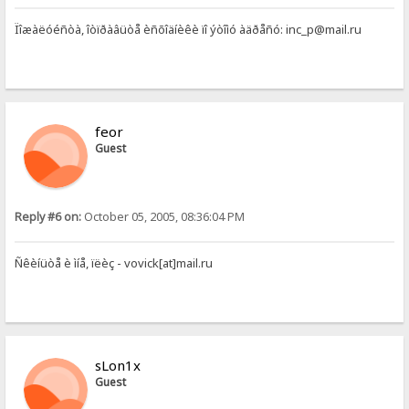
Ïîæàëóéñòà, îòïðàâüòå èñõîäíèêè ïî ýòîìó àäðåñó: inc_p@mail.ru
feor
Guest
Reply #6 on:
October 05, 2005, 08:36:04 PM
Ñêèíüòå è ìíå, ïëèç - vovick[at]mail.ru
sLon1x
Guest