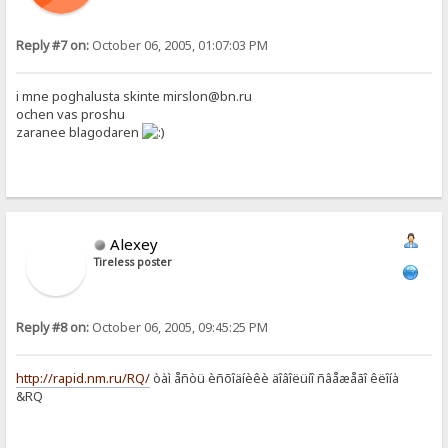
Reply #7 on:
October 06, 2005, 01:07:03 PM
i mne poghalusta skinte mirslon@bn.ru
ochen vas proshu
zaranee blagodaren
Alexey
Tireless poster
Reply #8 on:
October 06, 2005, 09:45:25 PM
http://rapid.nm.ru/RQ/
òàì åñòü èñõîäíèêè äîâîëüíî ñâåæåãî êëîíà
&RQ