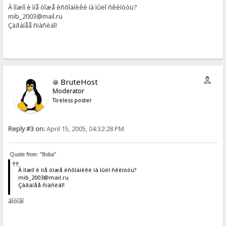
À ìîæíî è ìíå òîæå èñõîäíèêè íà ìûëî ñêèíóòü?
mib_2003@mail.ru
Çàðàíåå ñïàñèáî!
BruteHost
Moderator
Tireless poster
Reply #3 on:
April 15, 2005, 04:32:28 PM
Quote from: "Boba"
À ìîæíî è ìíå òîæå èñõîäíèêè íà ìûëî ñêèíóòü?
mib_2003@mail.ru
Çàðàíåå ñïàñèáî!
ãîòîâî