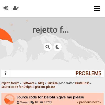
rejetto forum
PROBLEMS? Q
rejetto forum
»
Software
»
&RQ
»
Russian
(Moderator:
BruteHost
) »
Source code for Delphi :) give me please
Source code for Delphi :) give me please
« previous
next »
Guest ·
10 ·
38785