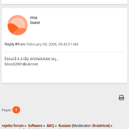
mix
Guest
Reply #9 on:
February 09, 2006, 09:43:51 AM
Êèíüòå è â ìåíÿ èñõîäíèêàìè ïëç...
blood2001@ukr.net
1
Pages:
rejetto forum
»
Software
»
&RQ
»
Russian
(Moderator:
BruteHost
) »