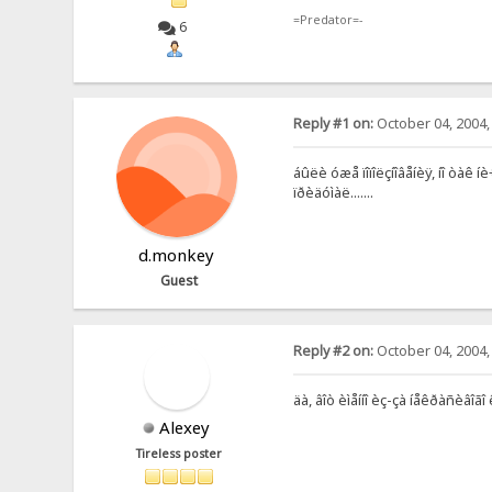
=Predator=-
6
Reply #1 on:
October 04, 2004,
áûëè óæå ïîïîëçíîâåíèÿ, íî òàê í
ïðèäóìàë.......
d.monkey
Guest
Reply #2 on:
October 04, 2004,
äà, âîò èìåííî èç-çà íåêðàñèâîãî
Alexey
Tireless poster