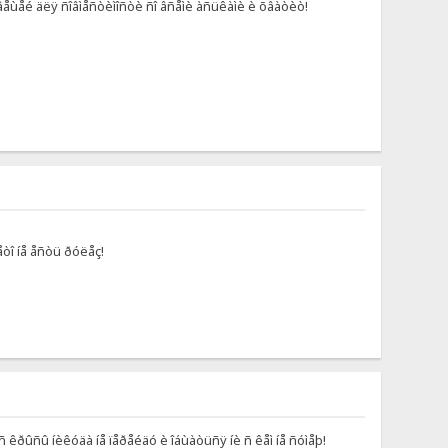
õ âåùåé äëÿ ñîâìåñòèìîñòè ñî âñåìè àñüêàìè è õâàòèò!
òî íå åñòü ðóëåç!
 ñ êðûñû íèêóäà íå ïåðåéäó è îáùàòüñÿ íè ñ êåì íå ñóìåþ!