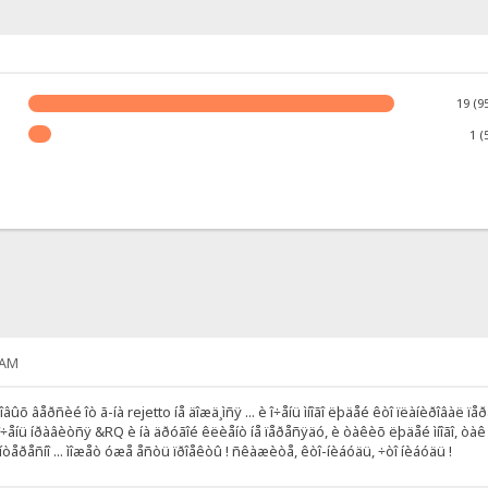
19 (9
1 (
 AM
 íîâûõ âåðñèé îò ã-íà rejetto íå äîæä¸ìñÿ ... è î÷åíü ìíîãî ëþäåé êòî ïëàíèðîâ
íå î÷åíü íðàâèòñÿ &RQ è íà äðóãîé êëèåíò íå ïåðåñÿäó, è òàêèõ ëþäåé ìíîãî, òà
èíòåðåñíî ... ìîæåò óæå åñòü ïðîåêòû ! ñêàæèòå, êòî-íèáóäü, ÷òî íèáóäü !