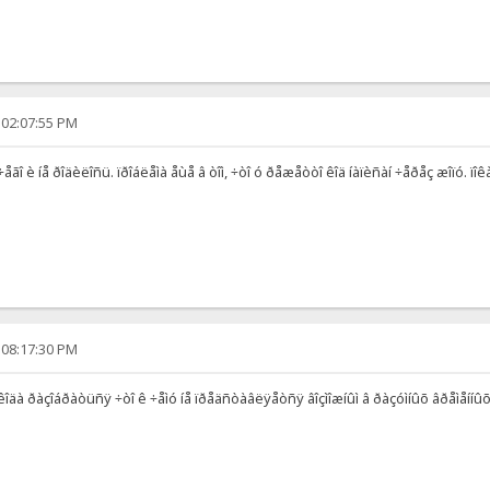
 02:07:55 PM
è÷åãî è íå ðîäèëîñü. ïðîáëåìà åùå â òîì, ÷òî ó ðåæåòòî êîä íàïèñàí ÷åðåç æîïó. ï
 08:17:30 PM
 êîäà ðàçîáðàòüñÿ ÷òî ê ÷åìó íå ïðåäñòàâëÿåòñÿ âîçìîæíûì â ðàçóìíûõ âðåìåííûõ ïð