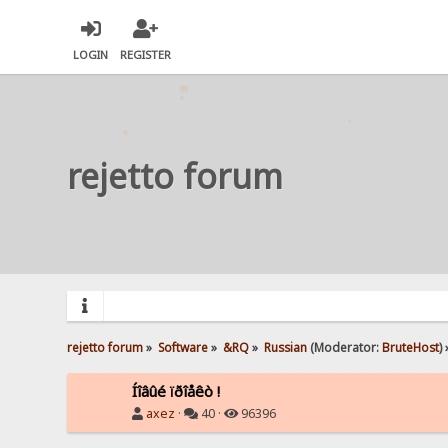
LOGIN
REGISTER
rejetto forum
rejetto forum
»
Software
»
&RQ
»
Russian
(Moderator:
BruteHost
) 
Íîâûé ïðîåêò !
axez
·
40 ·
96396