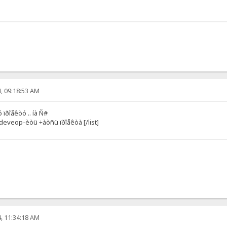
, 09:18:53 AM
 ïðîåêòó .. íà Ñ#
ó deveop-èòü ÷àòñü ïðîåêòà [/list]
, 11:34:18 AM