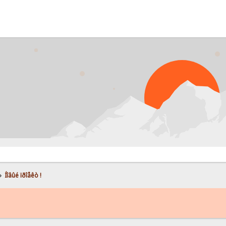
PRO
»
Íîâûé ïðîåêò !