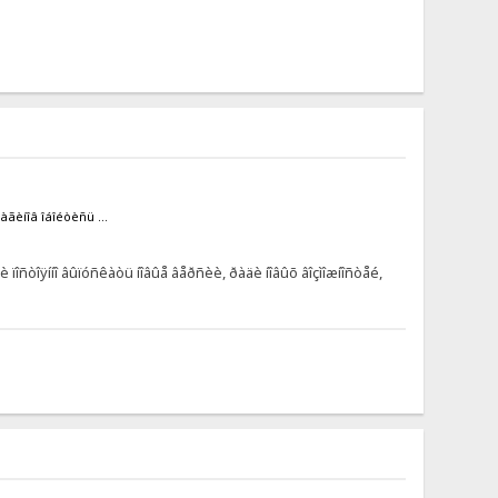
ãèíîâ îáîéòèñü ...
 ïîñòîÿííî âûïóñêàòü íîâûå âåðñèè, ðàäè íîâûõ âîçìîæíîñòåé,