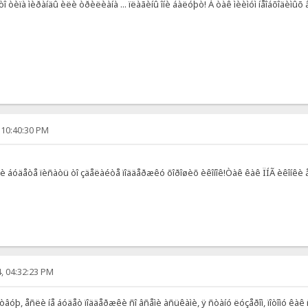
 òèïà ìèðàíäû èëè òðèëèàíà ... ïëàãèíû îíè áàëóþò! À òàê ìèèìóì íåîáõîäèìû
 10:40:30 PM
 áóäåòå ïèñàòü òî çäåëàéòå ïîääåðæêó õîðîøèõ èêîíîê!Òàê êàê ÏÍÃ èêîíêè å
, 04:32:23 PM
âóþ, åñëè íå áóäåò ïîääåðæêè ñî âñåìè àñüêàìè, ÿ ñòàíó ëóçåðîì, ïîòîìó êàê