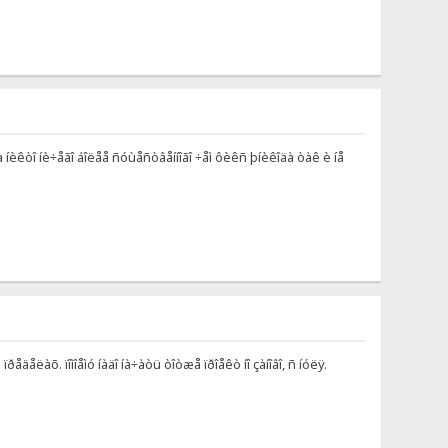
îêà íèêòî íè÷åãî áîëåå ñóùåñòâåííîãî ÷åì ôèêñ þíèêîäà òàê è íå
åäåëàõ. ïîìîåìó íàäî íà÷àòü òîòæå ïðîåêò íî çàíîâî, ñ íóëÿ.