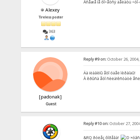
Âñåæå íå õî÷åòñÿ äåëàòü ÷òî-òî
Alexey
Tireless poster
363
Reply #9 on:
October 26, 2004,
Äà ïëàãèíû åòî óäåë ìèðàíäû!
À êðûñà åòî ñèëà!êñòàòè åñëè
[padonak]
Guest
Reply #10 on:
October 27, 2004
&RQ ðóëåç ôîðåâà!
×óâñò