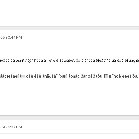
 06:30:44 PM
äåò òà æå ñàìàÿ ïðîáëåìà ÷òî è ó ðåæåòòî. äà è âîîáùå õîòåëîñü áû êàê-òî áåç ïëà
áåç ïëàãèíîâ!!!! òàê êàê âñåðàâíî íóæíî áóäåò ðàñøèðàòü âîìîæíîñòè êëèåíòà, è
 09:46:03 PM