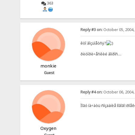
363
Reply #3 on:
October 05, 2004,
êòî âîçüìåòñÿ?
ðèòîðè÷åñêèé âîïðîñ....
monkie
Guest
Reply #4 on:
October 06, 2004,
Ìîãó íà÷àòü ñîçäàíèå íîâîãî ïðîåê
Oxygen