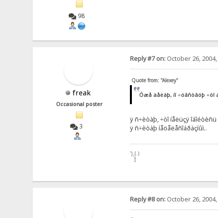
98
Reply #7 on:
October 26, 2004,
Quote from: "Alexey"
freak
Óæå äåëàþ, íî ÷óâñòâóþ ÷òî áó
Occasional poster
ÿ ñ÷èòàþ, ÷òî íåëüçÿ îáîéòèñü 
3
ÿ ñ÷èòàþ íåöåëåñîáðàçíûì..
')_(.)
Î
Reply #8 on:
October 26, 2004,