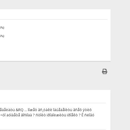
5%)
5%)
àë ïåðåäåëàòü &RQ ... ìîæåò âñ¸òàêè îáúåäåíèòü âñåõ ýòèõ
ê ÷òî äóìàåòå ãîñïîäà ? ñòîèò ïðîäîëæèòü ïðîåêò ? Ê ñëîâó