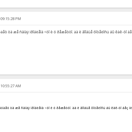
 09:15:28 PM
åò òà æå ñàìàÿ ïðîáëåìà ÷òî è ó ðåæåòòî. äà è âîîáùå õîòåëîñü áû êàê-òî áåç 
 10:55:27 AM
äåò òà æå ñàìàÿ ïðîáëåìà ÷òî è ó ðåæåòòî. äà è âîîáùå õîòåëîñü áû êàê-òî áåç ïëà