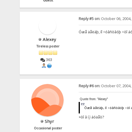
Guest
Reply #5 on:
October 06, 2004,
Óæå äåëàþ, íî ÷óâñòâóþ ÷òî áóä
Alexey
Tireless poster
363
Reply #6 on:
October 07, 2004,
Quote from: "Alexey"
Óæå äåëàþ, íî ÷óâñòâóþ ÷òî áó
×òî â í¸ì áóäåò?
Shyr
Occasional poster