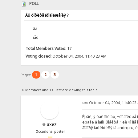
POLL
Âû õîòèòå ïðîäîëæåíèÿ ?
äà
íåò
Total Members Voted:
17
Voting closed:
October 04, 2004, 11:40:23 AM
1
2
3
Pages:
0 Members and 1 Guest are viewing this topic.
on:
October 04, 2004, 11:40:23
Ëþäè, ÿ òàê ïîíèìàþ, ÷òî áîëüøå
ëþäåé â îäíîì ïðîåêòå ? ëè÷íî ì
axez
ãîâîðÿ íàòêíóëñÿ íà andrq.ru, 
Occasional poster