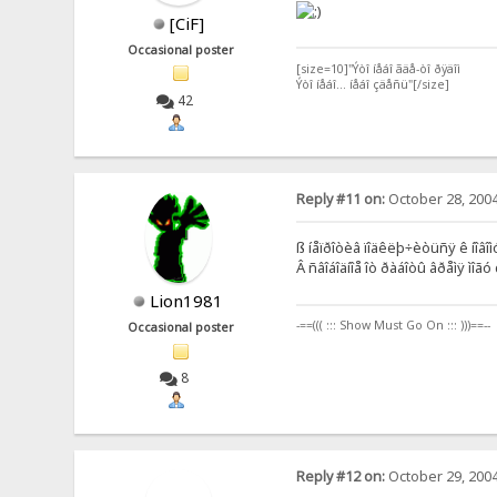
[CiF]
Occasional poster
[size=10]"Ýòî íåáî ãäå-òî ðÿäîì
Ýòî íåáî... íåáî çäåñü"[/size]
42
Reply #11 on:
October 28, 2004
ß íåïðîòèâ ïîäêëþ÷èòüñÿ ê íîâîìó
Â ñâîáîäíîå îò ðàáîòû âðåìÿ ìîã
Lion1981
-==((( ::: Show Must Go On ::: )))==--
Occasional poster
8
Reply #12 on:
October 29, 2004