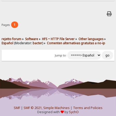
1
Pages:
rejetto forum
»
Software
»
HFS ~ HTTP File Server
»
Other languages
»
Español
(Moderator:
bacter
) »
Comenten alternativas gratuitas a no-ip
Jump to:
SMF
|
SMF © 2021
,
Simple Machines
|
Terms and Policies
Designed with
by
SychO