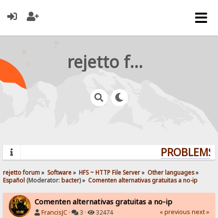
rejetto forum
PROBLEMS? 
rejetto forum
»
Software
»
HFS ~ HTTP File Server
»
Other languages
»
Español
(Moderator:
bacter
) »
Comenten alternativas gratuitas a no-ip
Comenten alternativas gratuitas a no-ip
« previous
next »
FrancisJC
·
3 ·
32474