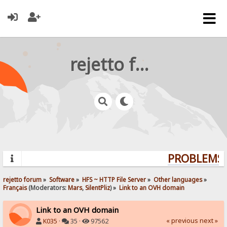
rejetto forum
PROBLEMS? 
rejetto forum
»
Software
»
HFS ~ HTTP File Server
»
Other languages
»
Français
(Moderators:
Mars
,
SilentPliz
) »
Link to an OVH domain
Link to an OVH domain
« previous
next »
K035
·
35 ·
97562