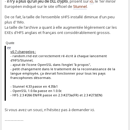
-
il n'y a plus qu'un jeu de DLL crypto
, prisent sur
ici
, le 1er miroir
Européen indiqué sur le site officiel de
Stunnel
.
De ce fait, la taille de l'ensemble sHFS installé diminue d'un peu
plus d'1Mo.
La taille de l'archive a quant à elle augmentée légèrement car les
EXEs d'HFS anglais et français ont considérablement grossis.
Quote
v0.7 changelog :
- random.rnd est correctement ré-écrit à chaque lancement
d'HFS/Stunnel,
- ajout de l'icone OpenSSL dans l'onglet "à propos",
- petit changement dans le traitement de la reconnaissance de la
langue employée, ça devrait fonctionner pour tous les pays
francophones désormais.
- Stunnel 4.33 passe en 4.35b1
- OpenSSL 1.0.0a passe en 1.0.0c
- HFS 2.3 #266 EN/FR passe en 2.3 #273a(FR) et 2.3 #273(EN)
Si vous avez un souci, n'hésitez pas à demander ici.
-------------