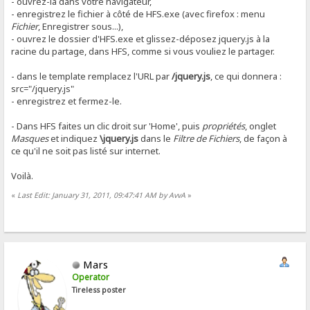
- ouvrez-la dans votre navigateur,
- enregistrez le fichier à côté de HFS.exe (avec firefox : menu
Fichier
, Enregistrer sous...),
- ouvrez le dossier d'HFS.exe et glissez-déposez jquery.js à la
racine du partage, dans HFS, comme si vous vouliez le partager.
- dans le template remplacez l'URL par
/jquery.js
, ce qui donnera :
src="/jquery.js"
- enregistrez et fermez-le.
- Dans HFS faites un clic droit sur 'Home', puis
propriétés
, onglet
Masques
et indiquez
\jquery.js
dans le
Filtre de Fichiers
, de façon à
ce qu'il ne soit pas listé sur internet.
Voilà.
«
Last Edit: January 31, 2011, 09:47:41 AM by AvvA
»
Mars
Operator
Tireless poster