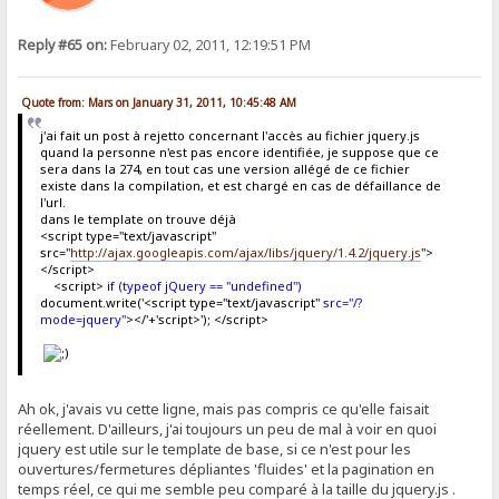
Reply #65 on:
February 02, 2011, 12:19:51 PM
Quote from: Mars on January 31, 2011, 10:45:48 AM
j'ai fait un post à rejetto concernant l'accès au fichier jquery.js
quand la personne n'est pas encore identifiée, je suppose que ce
sera dans la 274, en tout cas une version allégé de ce fichier
existe dans la compilation, et est chargé en cas de défaillance de
l'url.
dans le template on trouve déjà
<script type="text/javascript"
src="
http://ajax.googleapis.com/ajax/libs/jquery/1.4.2/jquery.js
">
</script>
<script>
if (typeof jQuery == "undefined")
document.write('<script type="text/javascript"
src="/?
mode=jquery"
></'+'script>'); </script>
Ah ok, j'avais vu cette ligne, mais pas compris ce qu'elle faisait
réellement. D'ailleurs, j'ai toujours un peu de mal à voir en quoi
jquery est utile sur le template de base, si ce n'est pour les
ouvertures/fermetures dépliantes 'fluides' et la pagination en
temps réel, ce qui me semble peu comparé à la taille du jquery.js .