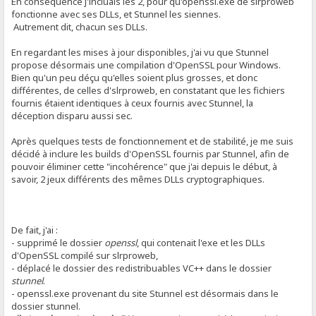
En conséquence j'incluais les 2, pour qu'openssl.exe de slrproweb
fonctionne avec ses DLLs, et Stunnel les siennes.
Autrement dit, chacun ses DLLs.
En regardant les mises à jour disponibles, j'ai vu que Stunnel
propose désormais une compilation d'OpenSSL pour Windows.
Bien qu'un peu déçu qu'elles soient plus grosses, et donc
différentes, de celles d'slrproweb, en constatant que les fichiers
fournis étaient identiques à ceux fournis avec Stunnel, la
déception disparu aussi sec.
Après quelques tests de fonctionnement et de stabilité, je me suis
décidé à inclure les builds d'OpenSSL fournis par Stunnel, afin de
pouvoir éliminer cette "incohérence" que j'ai depuis le début, à
savoir, 2 jeux différents des mêmes DLLs cryptographiques.
De fait, j'ai :
- supprimé le dossier
openssl
, qui contenait l'exe et les DLLs
d'OpenSSL compilé sur slrproweb,
- déplacé le dossier des redistribuables VC++ dans le dossier
stunnel
.
- openssl.exe provenant du site Stunnel est désormais dans le
dossier stunnel.