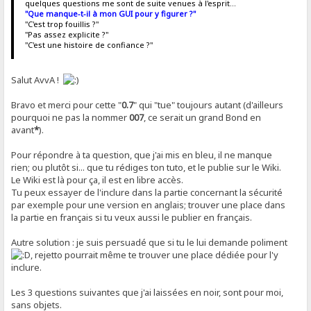
quelques questions me sont de suite venues à l'esprit...
"Que manque-t-il à mon GUI pour y figurer ?"
"C'est trop fouillis ?"
"Pas assez explicite ?"
"C'est une histoire de confiance ?"
Salut AvvA !
Bravo et merci pour cette "
0.7
" qui "tue" toujours autant (d'ailleurs
pourquoi ne pas la nommer
007
, ce serait un grand Bond en
avant
*
).
Pour répondre à ta question, que j'ai mis en bleu, il ne manque
rien; ou plutôt si... que tu rédiges ton tuto, et le publie sur le Wiki.
Le Wiki est là pour ça, il est en libre accès.
Tu peux essayer de l'inclure dans la partie concernant la sécurité
par exemple pour une version en anglais; trouver une place dans
la partie en français si tu veux aussi le publier en français.
Autre solution : je suis persuadé que si tu le lui demande poliment
, rejetto pourrait même te trouver une place dédiée pour l'y
inclure.
Les 3 questions suivantes que j'ai laissées en noir, sont pour moi,
sans objets.