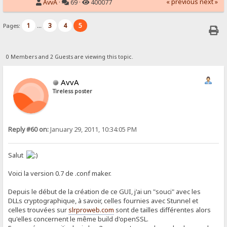
« previous
next »
AvvA
·
69 ·
400077
1
3
4
5
Pages:
...
0 Members and 2 Guests are viewing this topic.
AvvA
Tireless poster
Reply #60 on:
January 29, 2011, 10:34:05 PM
Salut
Voici la version 0.7 de .conf maker.
Depuis le début de la création de ce GUI, j'ai un "souci" avec les
DLLs cryptographique, à savoir, celles fournies avec Stunnel et
celles trouvées sur
slrproweb.com
sont de tailles différentes alors
qu'elles concernent le même build d'openSSL.