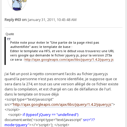
Reply #63 on:
January 31, 2011, 10:45:48 AM
Quote
Petite note pour éviter le "Une partie de la page n'est pas
authentifiée" avec le template de base :
Editer le template via HFS, et vers le début vous trouverez une URL
vers google qui demande le fichier jquery.js, pour la version 273a
ce sera :
http://ajax.googleapis.com/ajax/libs/jquery/1.4.2/jquery.js
j'ai fait un post à rejetto concernant l'accès au fichier jquery.js
quand la personne n'est pas encore identifiée, je suppose que ce
sera dans la 274, en tout cas une version allégé de ce fichier existe
dans la compilation, et est chargé en cas de défaillance de l'url.
dans le template on trouve déjà
<script type="text/javascript"
src="
http://ajax.googleapis.com/ajax/libs/jquery/1.4.2/jquery.js
">
</script>
<script>
if (typeof jQuery == "undefined")
document.write('<script type="text/javascript"
src="/?
mode=jquery"
></'+'script>'); </script>