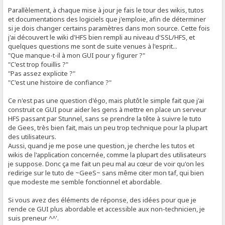
Parallèlement, à chaque mise à jour je fais le tour des wikis, tutos
et documentations des logiciels que j'emploie, afin de déterminer
si je dois changer certains paramètres dans mon source. Cette fois
j'ai découvert le wiki d'HFS bien rempli au niveau d'SSL/HFS, et
quelques questions me sont de suite venues à l'esprit...
"Que manque-t-il à mon GUI pour y figurer ?"
"C'est trop fouillis ?"
"Pas assez explicite ?"
"C'est une histoire de confiance ?"
Ce n'est pas une question d'égo, mais plutôt le simple fait que j'ai
construit ce GUI pour aider les gens à mettre en place un serveur
HFS passant par Stunnel, sans se prendre la tête à suivre le tuto
de Gees, très bien fait, mais un peu trop technique pour la plupart
des utilisateurs.
Aussi, quand je me pose une question, je cherche les tutos et
wikis de l'application concernée, comme la plupart des utilisateurs
je suppose. Donc ça me fait un peu mal au cœur de voir qu'on les
redirige sur le tuto de ~GeeS~ sans même citer mon taf, qui bien
que modeste me semble fonctionnel et abordable.
Si vous avez des éléments de réponse, des idées pour que je
rende ce GUI plus abordable et accessible aux non-technicien, je
suis preneur ^^'.