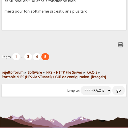
et Stunnel en 5.41 et cela fonctionne bien
merci pour ton soft même si c'est 6 ans plus tard
1
3
4
5
Pages:
...
rejetto forum
»
Software
»
HFS ~ HTTP File Server
»
F.A.Q.s
»
Portable sHFS (HFS via STunnel) + GUI de configuration  [français]
Jump to: